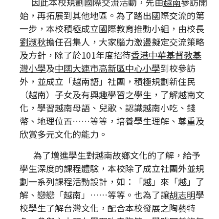
因此本校規劃國際交流活動，先由
越南
參訪開
始，再拓展到其他地區。為了踏出國際交流的第
一步，本校積極成立國際教育推動小組，由校長
劉淑秋
擔任召集人，大家腦力激盪擬定交流策略
及方針，除了於101年度招待
香港中華基督教基
灣小學
及
中國大連市高新區中心小學
到校參訪
外，並成立「越南語」社團，積極規劃新住民
（越南）子女及有興趣學習之學生，了解越南文
化，學習越南母語、兒歌、認識越南小吃、錢
幣、地理位置……等等，培養學生理解、尊重及
欣賞多元文化的能力。
為了增進學生對越南故鄉文化的了解，給予
學生深度的課程體驗，本校除了成立社團外並規
劃一系列課程活動設計，如：「越」來「越」了
解、戀戀「越南」……等等。也為了讓
胡志明
學
校學生了解台灣文化，配合本校發展之陶藝特