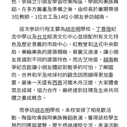
色，參與之小朋友學習吹奏陶笛，學跳阿美族舞
蹈。在多方籌畫及準備之後，由校長於暑期帶領
3位教師、1位志工及14位小朋友參訪越南。
這次參訪行程主要為
胡志明
學校、
丁善理
紀
念中學以及
台北
經濟文化中心並搭配附有文化特
色及歷史意義的市政中心、紅教堂和
法
式中央郵
局，美輪美奐的建築精緻、華麗又浪漫，讓小朋
友見識到不同的建築特色。而古芝地道、
越南
戰
爭紀念館讓小朋友體認到戰爭的可怕，了解國
防、世界和平及地球村的觀念因而顯得更加重
要。最後一天還有
西貢
河獨木舟泛遊，大家體會
眾志成城，協力合作、最終達到目標及生命共同
體之養成概念。
而參訪
胡志明
學校，本校安排了相見歡活
動、陶笛吹奏與阿美族舞蹈表演，獲得該校學生
熱烈回應與掌聲，學生透過課程交流、表演活動