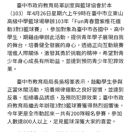
臺中市政府教育局軍訓室與籃球協會於本
（103）年4月26日星期六上午9時在臺中市立東山
高級中學籃球場舉辦103年「Fun青春暨紫椎花運
動3對3籃球賽」，參加對象為臺中市各國中、高中
學生，期藉由舉辦此活動，提供青年學子展現自我
的舞台，培養健全發展的身心，透過正向互動競賽
增進人際關係，激發其勇於挑戰的精神，希望對青
少年身心成長有所助益，並達到預防青少年犯罪效
果。
臺中市教育局局長吳榕峯表示，鼓勵學生參與
正當休閒活動，培養規律運動之良好習慣，並達到
反毒、拒絕毒品誘惑，及預防犯罪效果；臺中市政
府教育局繼去年辦理3對3籃球賽獲得熱烈迴響後，
今年更是全市動起來－共有200隊報名參賽，參加
人數達800人以上，足見籃球深獲大家的喜愛。