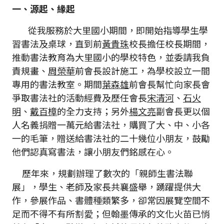
一、源起、緣起
從我服務於大里國小期間，即開始指導學生學
習書法及桌球，直到前
黃貴珠
校長擔任校長期間，
推動書法教育為大里國小的學校特色，並委請我負
責規畫、
周榮華
前會長設計施工，為學校設立一間
專用的書法教室。期間
葉森雄
前會長幫忙向家長會
爭取書法社的活動經費及歷任會長
宋清河
、
石火
明
、
戴百樟
的全力支持；另外
楊文亮
副會長更以個
人名義捐贈一萬元給書法社，購買了大、中、小各
一的毛筆，贈送給書法社的二十幾位小朋友，鼓勵
他們認真寫書法，讓小朋友們銘感在心。
歷年來，規劃辦理了數次的「親師生書法聯
展」，學生、老師及家長共襄盛舉，踴躍提供大
作，參展作品、書體種類繁多，卻常因展覽空間不
足而不得不有所割愛；但翰墨傳承的文化火苗已悄