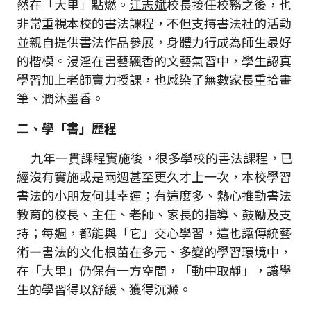
然在「大里」點燃。
江志斌
校長接任校務之後，也
非常重視本校的書法課程，不但支持書法社的活動
並親自提供書法作品參展，身體力行成為師生最好
的楷模。浸淫在書藝飄香的文藝氣習中，學生認真
學習加上老師賣力授課，也感染了無數家長重拾畫
筆、潤沐墨香。
二、學「書」歷程
九年一貫課程實施後，很多學校的書法課程，已
經沒有實施或是兩週甚至更久才上一次，本校學習
書法的小朋友何其幸運；有這麼多、熱心推動書法
教育的校長、主任、老師、家長的指導、鼓勵及支
持；每週，都能與「它」交心學習，這也讓傳統藝
術—書法的文化根苗在多元、多變的學習環境中，
在「大里」仍保有一方空間，「動中取靜」，讓學
生的學習得以舒緩、獲得沉澱。