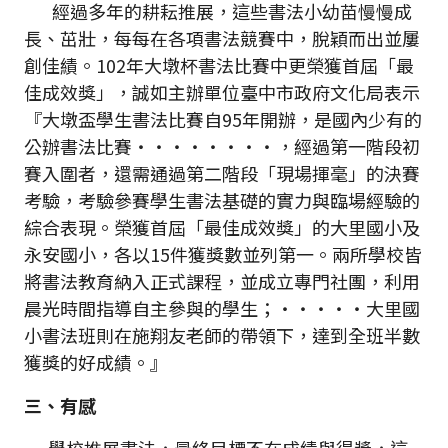
經過多年的耕耘推展，這些書法小幼苗慢慢成
長、茁壯，每每在各項書法競賽中，脫穎而出並屢
創佳績。102年大墩杯書法比賽中更榮獲首屆「最
佳成效獎」，誠如主辦單位臺中市政府文化局表示
『大墩盃學生書法比賽自95年開辦，是國內少有的
公辦書法比賽‧‧‧‧‧‧‧‧，經過第一階段初
賽入圍者，還需通過第二階段「現場揮毫」的決賽
考驗，考驗參賽學生書法基礎的實力與臨場經驗的
綜合表現。榮獲首屆「最佳成效獎」的大里國小及
永安國小，各以15件獲獎數並列第一。兩所學校皆
將書法教育納入正式課程，並成立專門社團，利用
晨光時間指導自主參與的學生；‧‧‧‧‧大里國
小書法班則在施翔友老師的帶領下，達到全班半數
獲獎的好成績。』
三、有感