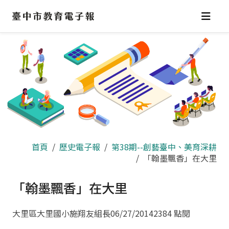
跳
到
主
要
內
容
區
首頁
歷史電子報
第38期--創藝臺中、美育深耕
「翰墨飄香」在大里
「翰墨飄香」在大里
大里區大里國小施翔友組長
06/27/2014
2384 點閱