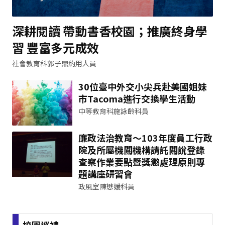
深耕閱讀 帶動書香校園；推廣終身學
習 豐富多元成效
社會教育科郭子鼎約用人員
30位臺中外交小尖兵赴美國姐妹
市Tacoma進行交換學生活動
中等教育科施詠齡科員
廉政法治教育～103年度員工行政
院及所屬機關機構請託關說登錄
查察作業要點暨獎懲處理原則專
題講座研習會
政風室陳懋媛科員