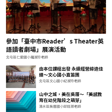
參加「臺中市Reader’s Theater英
語讀者劇場」展演活動
北屯區仁愛國小羅淑珍老師
由本位課程出發 永續經營締造佳
績～文心國小直笛團
北屯區文心國小紀淑玲老師
山中之城，美在吳厝～「美感教
育在幼兒階段之萌芽」
清水區吳厝國小邱鈺棻老師