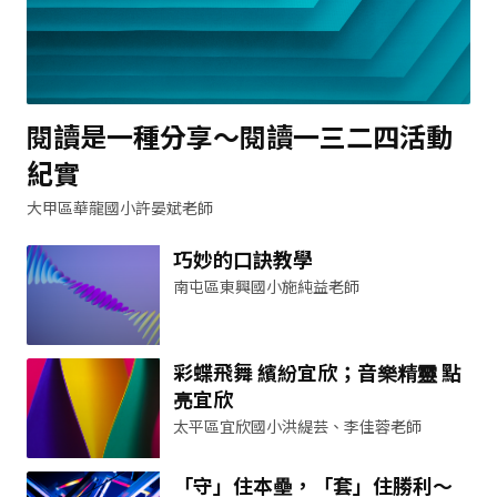
閱讀是一種分享～閱讀一三二四活動
紀實
大甲區華龍國小許晏斌老師
巧妙的口訣教學
南屯區東興國小施純益老師
彩蝶飛舞 繽紛宜欣；音樂精靈 點
亮宜欣
太平區宜欣國小洪緹芸、李佳蓉老師
「守」住本壘，「套」住勝利～