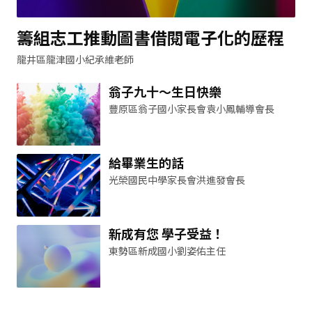
籌組志工推動圖書借閱電子化的歷程
龍井區龍津國小紀承維老師
翁子九十～生日快樂
豐原區翁子國小家長會袁小鳳輔導會長
給畢業生的話
光榮國民中學家長會洪進發會長
新成有您 學子受益！
東勢區新成國小劉姿佑主任