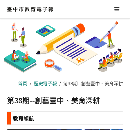
跳
到
主
要
內
容
區
首頁
歷史電子報
第38期--創藝臺中、美育深耕
第38期--創藝臺中、美育深耕
教育領航