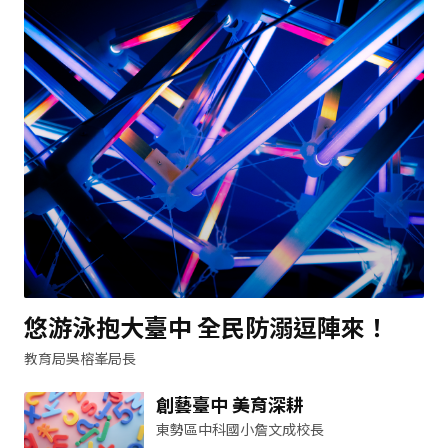
悠游泳抱大臺中 全民防溺逗陣來！
教育局吳榕峯局長
創藝臺中 美育深耕
東勢區中科國小詹文成校長