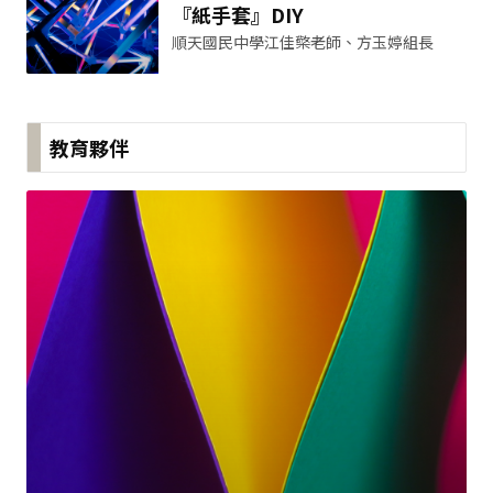
『紙手套』DIY
順天國民中學江佳檠老師、方玉婷組長
教育夥伴