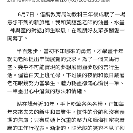
6月7日，借調教育局幼教科三年後成就了一場
意想不到的新旅程，我和黃譓丞老師的油畫、水墨
｢神與靈的對話｣師生聯展，在親朋好友眾多關愛中
開幕了。
半百起步，當初不知哪來的勇氣，才學畫半年
就向老師提出申請展覽的要求。為了一個天馬行
空、幾乎不可能實現的夢想展開噩夢般的苦行生
活。儘管白天上班忙碌，下班後的夜間和假日戴著
老花眼鏡努力當學生，體力耗盡卻滿心愉悅一筆、
一筆畫出心中潛藏的想法和情緒。
站在講台近30年，手上粉筆各色各樣，正如每
年來來去去的新生和畢業生，慣性的分離卻沒有預
期的焦慮；只有肩頭上沉重的壓力和腦海裡密密麻
麻的工作行程表。漸漸的，陽光般的笑容不見了卻