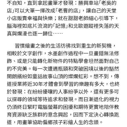
不自知，直到拿起畫筆才發現：勝興車站｢老吳的
店｣可以大筆一揮改成｢老曹的店｣，讓自己的天堂
小店販賣幸福與快樂；就在甜甜老師細心引導下，
腦海裡如底片流瀉的｢記憶｣和北歐遊蹤裡失落的天
真與爛漫也逐一歸位……
習慣繪畫之後的生活彷彿找到重生的新契機，
相較於文字創作，水墨創作過程中一旦畫錯無法修
飾、或是只能轉化新物件的特點學會坦然面對自己
的不完美。每一次遭遇瓶頸和突破困境以後的豁然
開朗繽紛如童話故事山頂的燦爛虹彩。想不到，傳
道授業將近30年才體會到學習的樂趣有多大，也終
於發現：在紛紛擾嚷的人事紛爭以外，還有更多可
以探尋的領域等待追求和發現。而日漸退化的視力
仍須終日緊盯電腦螢幕的困擾和期待更實地陪伴教
育資源缺乏族群的意念興起，因而下定決心轉換跑
道，用畫筆協助偏鄉孩子彩繪人生的念頭。