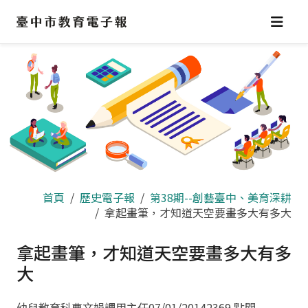
跳
到
主
要
內
容
區
首頁
歷史電子報
第38期--創藝臺中、美育深耕
拿起畫筆，才知道天空要畫多大有多大
拿起畫筆，才知道天空要畫多大有多
大
幼兒教育科曹文娟調用主任
07/01/2014
2369 點閱