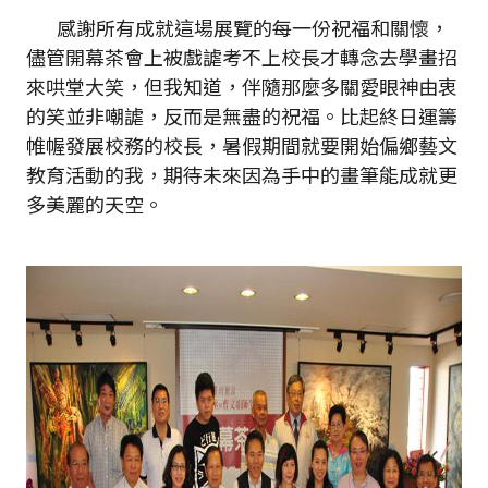
感謝所有成就這場展覽的每一份祝福和關懷，
儘管開幕茶會上被戲謔考不上校長才轉念去學畫招
來哄堂大笑，但我知道，伴隨那麼多關愛眼神由衷
的笑並非嘲謔，反而是無盡的祝福。比起終日運籌
帷幄發展校務的校長，暑假期間就要開始偏鄉藝文
教育活動的我，期待未來因為手中的畫筆能成就更
多美麗的天空。