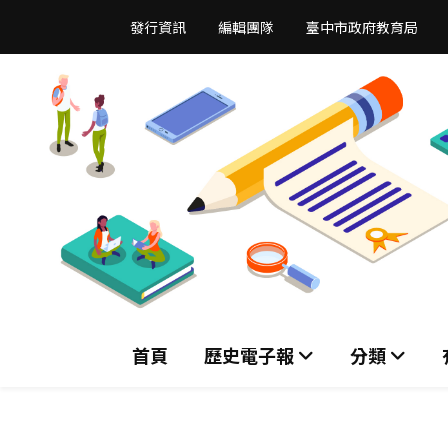
跳
發行資訊
編輯團隊
臺中市政府教育局
到
主
要
內
容
區
首頁
歷史電子報
分類