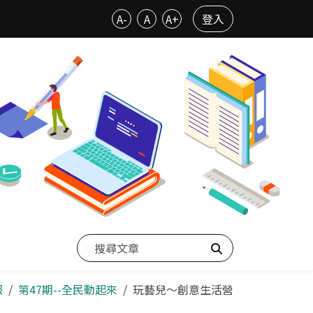
A-
A
A+
登入
搜尋
報
第47期--全民動起來
玩藝兒～創意生活營