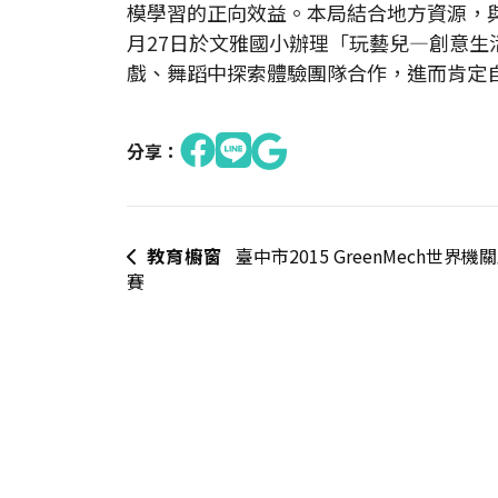
模學習的正向效益。本局結合地方資源，與
月27日於文雅國小辦理「玩藝兒—創意
戲、舞蹈中探索體驗團隊合作，進而肯定
分享：
教育櫥窗
臺中市2015 GreenMech世界機
賽