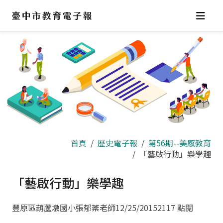
跳
到
主
要
內
容
區
首頁
歷史電子報
第56期--美感教育
「藝啟行動」樂學趣
「藝啟行動」樂學趣
豐原區葫蘆墩國小張郁棻老師
12/25/2015
2117 點閱