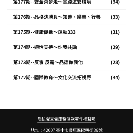
第177期--安全齊步走～實踐道安環境
第176期--品格決勝負～知善、樂善、行善
第175期--健康促進～運動333
第174期--適性支持～你我共融
第173期--反毒 反霸～品德你我他
第172期--國際教育～文化交流拓視野
隱私權宣告
服務條款
著作權聲明
地址：42007 臺中市豐原區陽明街36號