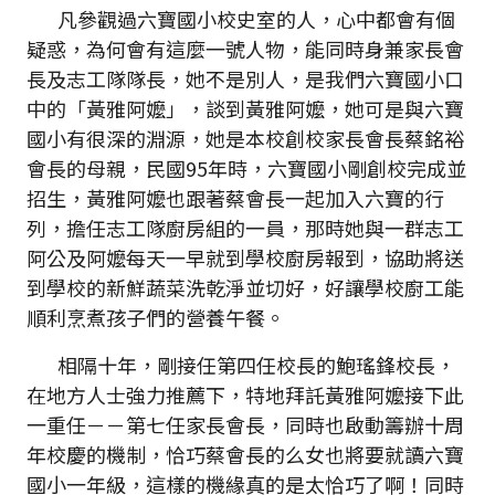
凡參觀過六寶國小校史室的人，心中都會有個
疑惑，為何會有這麼一號人物，能同時身兼家長會
長及志工隊隊長，她不是別人，是我們六寶國小口
中的「黃雅阿嬤」，談到黃雅阿嬤，她可是與六寶
國小有很深的淵源，她是本校創校家長會長蔡銘裕
會長的母親，民國95年時，六寶國小剛創校完成並
招生，黃雅阿嬤也跟著蔡會長一起加入六寶的行
列，擔任志工隊廚房組的一員，那時她與一群志工
阿公及阿嬤每天一早就到學校廚房報到，協助將送
到學校的新鮮蔬菜洗乾淨並切好，好讓學校廚工能
順利烹煮孩子們的營養午餐。
相隔十年，剛接任第四任校長的鮑瑤鋒校長，
在地方人士強力推薦下，特地拜託黃雅阿嬤接下此
一重任－－第七任家長會長，同時也啟動籌辦十周
年校慶的機制，恰巧蔡會長的么女也將要就讀六寶
國小一年級，這樣的機緣真的是太恰巧了啊！同時