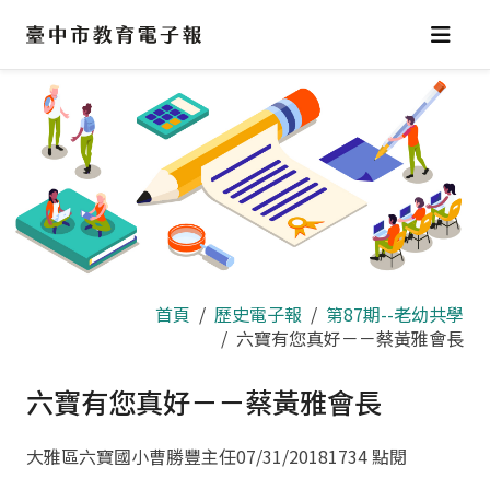
跳
到
主
要
內
容
區
首頁
歷史電子報
第87期--老幼共學
六寶有您真好－－蔡黃雅會長
六寶有您真好－－蔡黃雅會長
大雅區六寶國小曹勝豐主任
07/31/2018
1734 點閱