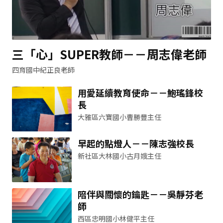
三「心」SUPER教師－－周志偉老師
四育國中紀正良老師
用愛延續教育使命－－鮑瑤鋒校
長
大雅區六寶國小曹勝豐主任
早起的點燈人－－陳志強校長
新社區大林國小古月娥主任
陪伴與關懷的鑰匙－－吳靜芬老
師
西區忠明國小林健平主任