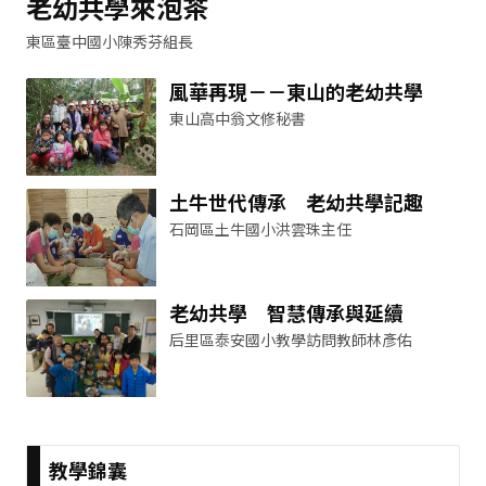
老幼共學來泡茶
東區臺中國小陳秀芬組長
風華再現－－東山的老幼共學
東山高中翁文修秘書
土牛世代傳承 老幼共學記趣
石岡區土牛國小洪雲珠主任
老幼共學 智慧傳承與延續
后里區泰安國小教學訪問教師林彥佑
教學錦囊