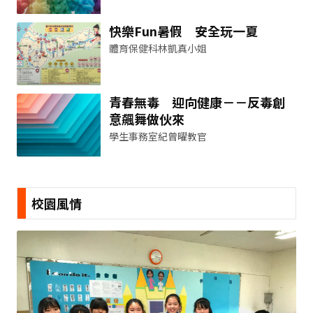
快樂Fun暑假 安全玩一夏
體育保健科林凱真小姐
青春無毒 迎向健康－－反毒創
意飆舞做伙來
學生事務室紀曾曜教官
校園風情