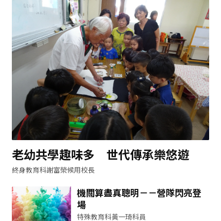
老幼共學趣味多 世代傳承樂悠遊
終身教育科謝富榮候用校長
機關算盡真聰明－－營隊閃亮登
場
特殊教育科黃一琦科員