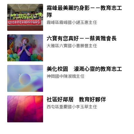
霧峰最美麗的身影－－教育志工
隊
霧峰區霧峰國小諶玉惠主任
六寶有您真好－－蔡黃雅會長
大雅區六寶國小曹勝豐主任
美化校園 灌溉心靈的教育志工
神岡國中陳淑娥主任
社區好鄰居 教育好夥伴
西屯區重慶國小李玉華主任