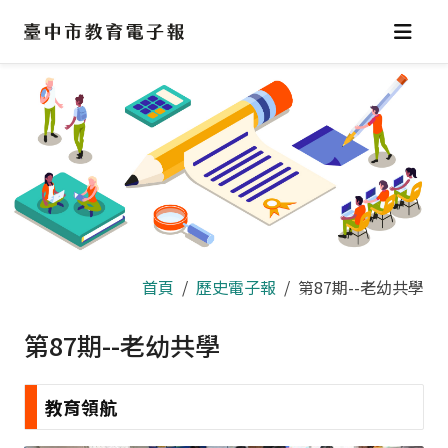
跳
到
主
要
內
容
區
首頁
歷史電子報
第87期--老幼共學
第87期--老幼共學
教育領航