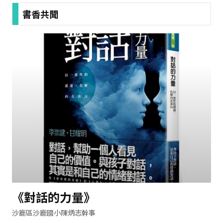
書香共聞
《對話的力量》
沙鹿區沙鹿國小陳炳志幹事