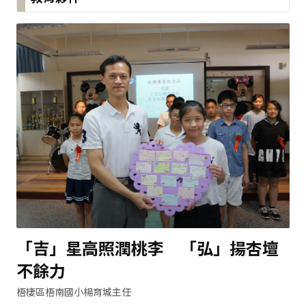
「吉」星高照潤桃李 「弘」揚杏壇
不餘力
梧棲區梧南國小楊育城主任