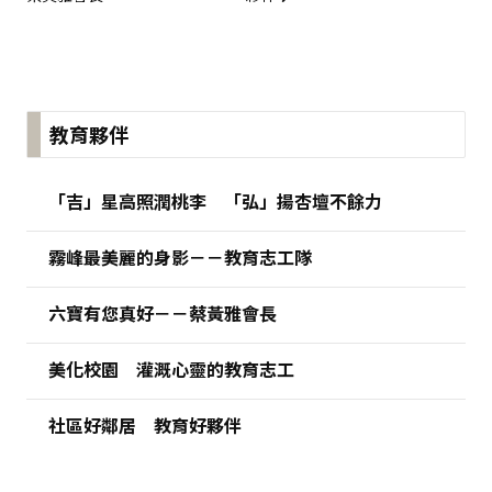
:::
教育夥伴
「吉」星高照潤桃李 「弘」揚杏壇不餘力
霧峰最美麗的身影－－教育志工隊
六寶有您真好－－蔡黃雅會長
美化校園 灌溉心靈的教育志工
社區好鄰居 教育好夥伴