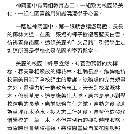
神岡國中有兩組教育志工，一組致力校園綠美
化，一組在圖書館用知識澆灌學子心靈。
一踏進神岡國中，第一眼就會讓您驚艷：長長
的椰林大道，在風中張揚的椰子樹襯著藍天白雲，
彷彿置身南國。這條美麗的”文昌路”引領學生走
進這所既是學校也是花園的學習殿堂。
美麗的校園中綠意盎然，有蒼勁蓊鬱的大榕
樹，春天爭相怒放的櫻花林、杜鵑長廊。能夠維持
校園美景除了全校師生的愛護，總務處的完善規畫
之外，還得力於一群教育志工，天天到校灌溉林
木，修剪草皮。這支綠美化大隊，原本是早起到學
校運動的長輩，應前總務主任之邀，運動之後協助
為草坪花木澆水。投入志工行列後，長輩們愈發珍
惜學校的一草一木，不但在例行的運動時間服務，
黃昏時也會到校巡視，將校園當做自家花園般照