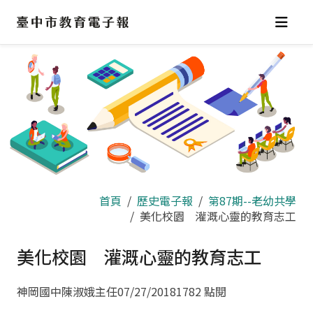
跳
到
主
要
內
容
區
首頁
歷史電子報
第87期--老幼共學
美化校園 灌溉心靈的教育志工
美化校園 灌溉心靈的教育志工
神岡國中陳淑娥主任
07/27/2018
1782 點閱