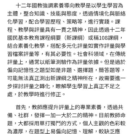
十二年國教強調素養導向教學是以學生學習為
主體，整合知識、技能與態度，透過情境化與脈絡
化學習，配合學習歷程、策略等，進行實踐。課
程、教學與評量具有一貫之精神，因此透過十二年
國民基本教育課程綱要（新課綱）或稱108課綱，
結合素養化教學，搭配多元化評量如實作評量與學
習檔案評量等，有其必要性。社會科領域，在傳統
評量上，通常以紙筆測驗作為評量依據。但是過於
偏向記憶性之題型如是非題、選擇題，簡答題等，
可能無法真正測出新課綱之精神所在，故需要進一
步探討評量之轉化，瞭解學生學習上真正不足之
處，於教學時進行修正。
首先，教師應提升評量上的專業素養，透過共
備、社群，發揮一加一大於二的精神。目前教師命
題，大都採用單打獨鬥的方式，個人主觀的色彩較
為濃厚，在題型上易偏向記憶、理解，較缺乏應