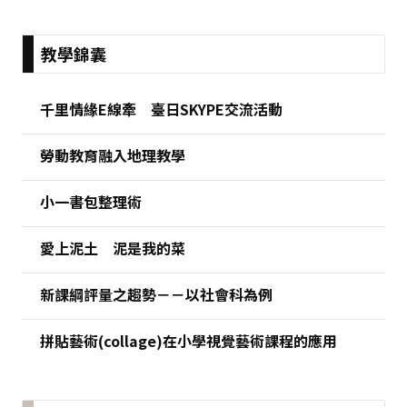
:::
教學錦囊
千里情緣E線牽 臺日SKYPE交流活動
勞動教育融入地理教學
小一書包整理術
愛上泥土 泥是我的菜
新課綱評量之趨勢－－以社會科為例
拼貼藝術(collage)在小學視覺藝術課程的應用