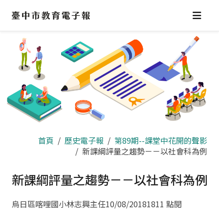
跳
到
主
要
內
容
區
首頁
歷史電子報
第89期--課堂中花開的聲影
新課綱評量之趨勢－－以社會科為例
新課綱評量之趨勢－－以社會科為例
烏日區喀哩國小林志興主任
10/08/2018
1811 點閱