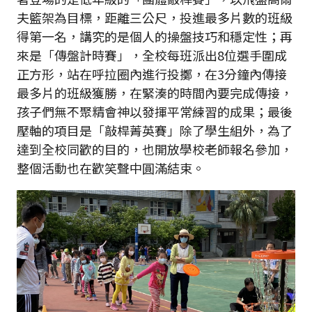
夫籃架為目標，距離三公尺，投進最多片數的班級
得第一名，講究的是個人的操盤技巧和穩定性；再
來是「傳盤計時賽」，全校每班派出8位選手圍成
正方形，站在呼拉圈內進行投擲，在3分鐘內傳接
最多片的班級獲勝，在緊湊的時間內要完成傳接，
孩子們無不聚精會神以發揮平常練習的成果；最後
壓軸的項目是「敲桿菁英賽」除了學生組外，為了
達到全校同歡的目的，也開放學校老師報名參加，
整個活動也在歡笑聲中圓滿結束。