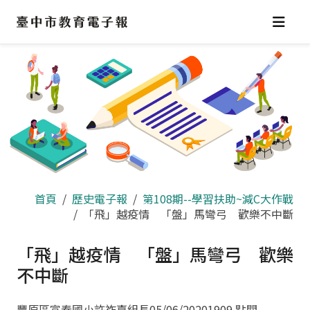
跳
到
主
要
內
容
區
首頁
歷史電子報
第108期--學習扶助~減C大作戰
「飛」越疫情 「盤」馬彎弓 歡樂不中斷
「飛」越疫情 「盤」馬彎弓 歡樂
不中斷
豐原區富春國小許祚嘉組長
05/06/2020
1909 點閱