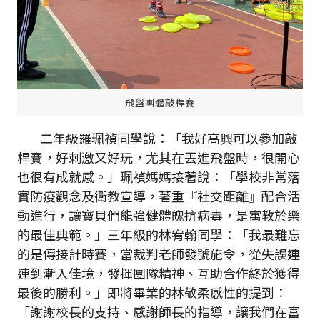
飛盤團體敲桿賽
二年級羅珮禎同學說：「我好高興可以參加敲
桿賽，好刺激又好玩，尤其在丟進飛盤時，很開心
也很有成就感。」珮禎媽媽接著說：「學校非常落
實防疫觀念及衛教宣導，著重『社交距離』配合活
動進行，讓寶貝們能強健體魄抗病毒，是寓教於樂
的最佳典範。」三年級的林宥翰同學：「我最難忘
的是傳接計時賽，當裁判老師發號施令，從失誤連
連到漸入佳境，發揮團隊精神、互助合作終於獲得
最後的勝利。」即將畢業的林敬柔感性的提到：
「謝謝校長的支持、感謝師長的指導，讓我們在富