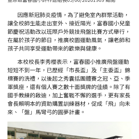
因應新冠肺炎疫情，為了避免室內群聚活動，
讓全校師生能走出室外、接近陽光，富春國小兒童
節慶祝活動改以班際戶外競技飛盤比賽方式舉行，
在屬於孩子的節日，推廣校園運動風氣，讓老師和
孩子共同享受運動帶來的歡樂與健康。
本校校長李秀櫻表示，富春國小推廣飛盤運動
短短不到一年，已歷經「市長盃」及「主委盃」錦
標賽的洗禮，以後起之秀囊括團體賽之冠、亞、季
軍獎座，還有個人賽之數十面獎牌的佳績。除了有
國手教練的啟迪，加上奮戰不懈的選手，更有家長
會長賴明本的資助購置訓練器材，促成「飛」向未
來、「盤」馬彎弓的圓夢計畫。