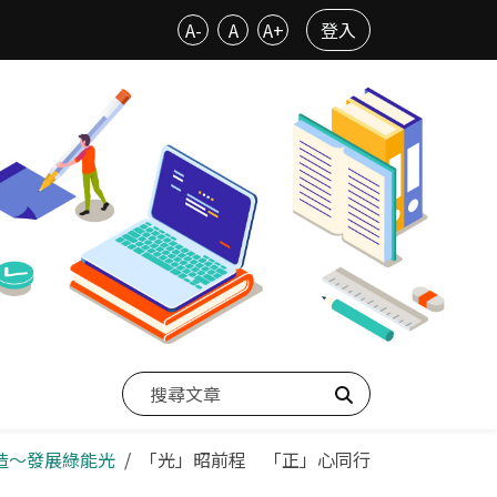
A-
A
A+
登入
搜尋
營造～發展綠能光
「光」昭前程 「正」心同行