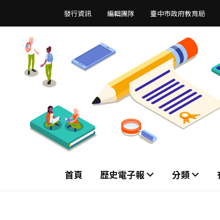
跳
發行資訊
編輯團隊
臺中市政府教育局
到
主
要
內
容
區
首頁
歷史電子報
分類