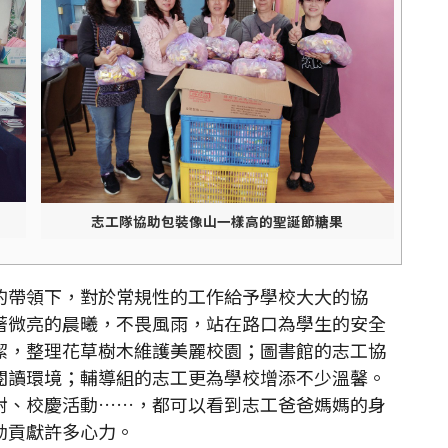
志工隊協助包裝像山一樣高的聖誕節糖果
帶領下，對於常規性的工作給予學校大大的協
著微亮的晨曦，不畏風雨，站在路口為學生的安全
潔，整理花草樹木維護美麗校園；圖書館的志工協
閱讀環境；輔導組的志工更為學校增添不少溫馨。
射、校慶活動……，都可以看到志工爸爸媽媽的身
動貢獻許多心力。