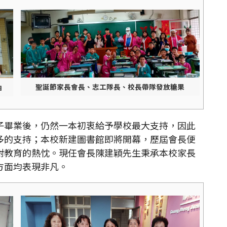
聖誕節家長會長、志工隊長、校長帶隊發放糖果
油
畢業後，仍然一本初衷給予學校最大支持，因此
多的支持；本校新建圖書館即將開幕，歷屆會長便
對教育的熱忱。現任會長陳建穎先生秉承本校家長
方面均表現非凡。