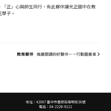
「正」心與師生同行，有此夥伴讓光正國中在教
正學子。
教育夥伴
推廣閱讀的好夥伴－－行動圖書車
地址：42007 臺中市豐原區陽明街36號
電話：04-2228-9111