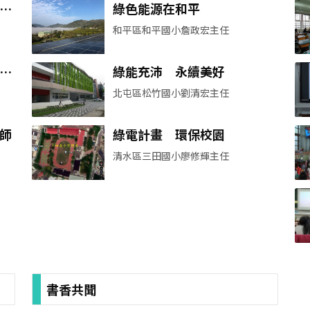
老
綠色能源在和平
和平區和平國小詹政宏主任
娟
綠能充沛 永續美好
北屯區松竹國小劉清宏主任
師
綠電計畫 環保校園
清水區三田國小廖修輝主任
書香共聞