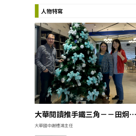
人物特寫
大華閱讀推手鐵三角－－田炯
組長、洪雅芳老師、黎鳳英老
大華國中謝禮鴻主任