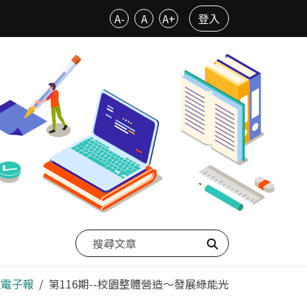
A-
A
A+
登入
搜尋
史電子報
第116期--校園整體營造～發展綠能光