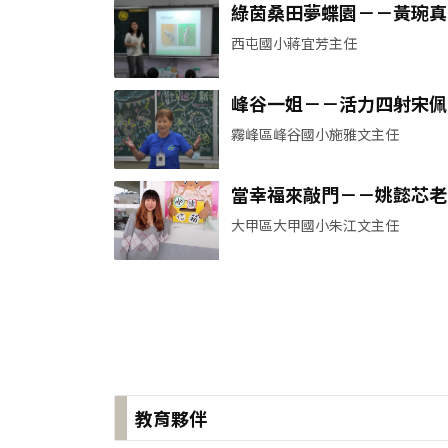
綠茵桑田夢蝶園－－黃琬真
師
西屯國小蔣宜芳主任
峰谷一姐－－活力四射宋佩
老師
霧峰區峰谷國小施雅文主任
當幸福來敲門－－姚懿芯老
大甲區大甲國小朱江文主任
教育夥伴