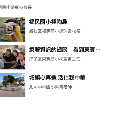
明國中胡金枝校長
福民國小捏陶趣
新社區福民國小鍾珠霞校長
乘著資訊的翅膀 看到東寶不
一樣
潭子區東寶國小柯重吉主任
城鎮心再造 活化我中華
北區中華國小梁雋老師