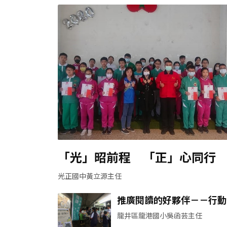
「光」昭前程 「正」心同行
光正國中黃立源主任
推廣閱讀的好夥伴－－行動
書車
龍井區龍港國小吳函芸主任