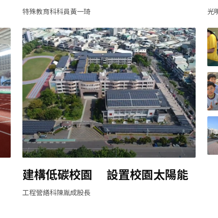
特殊教育科科員黃一琦
光
建構低碳校園 設置校園太陽能
工程營繕科陳胤成股長