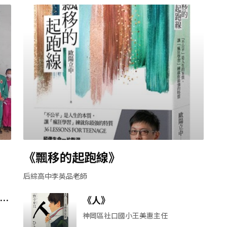
《飄移的起跑線》
后綜高中李英品老師
圖
《人》
神岡區社口國小王美惠主任