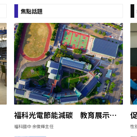
焦點話題
良
福科光電節能減碳 教育展示一
師
舉數得
福科國中 余俊輝主任
性