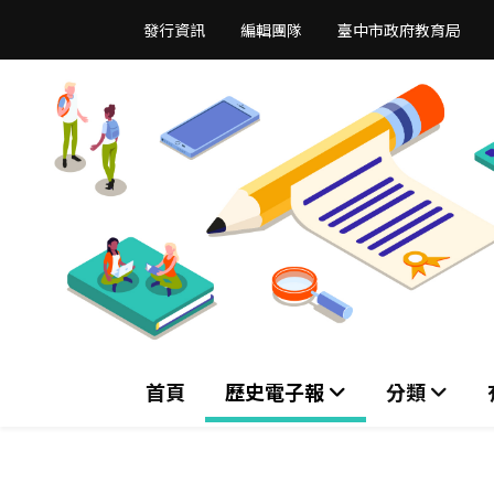
跳
發行資訊
編輯團隊
臺中市政府教育局
到
主
要
內
容
區
首頁
歷史電子報
分類