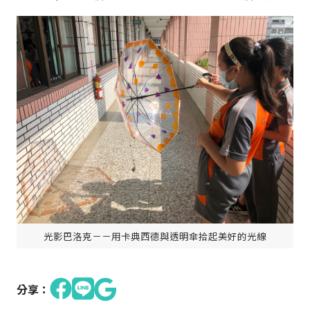
光影巴洛克－－用卡典西德與透明傘拾起美好的光線
分享：