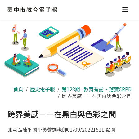
跳
到
主
要
內
容
區
首頁
歷史電子報
第128期--教育有愛 ~ 落實CRPD
跨界美感－－在黑白與色彩之間
跨界美感－－在黑白與色彩之間
北屯區陳平國小黃馨逸老師
01/09/2022
1511 點閱