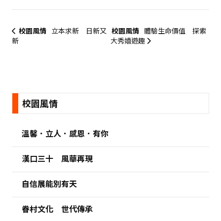
校園風情
立本求新 日新又
校園風情
體驗生命價值 探索
新
大秀嬉遊趣
:::
校園風情
溫馨．立人．感恩．有你
漢口三十 風華再現
自信展能別有天
眷村文化 世代傳承