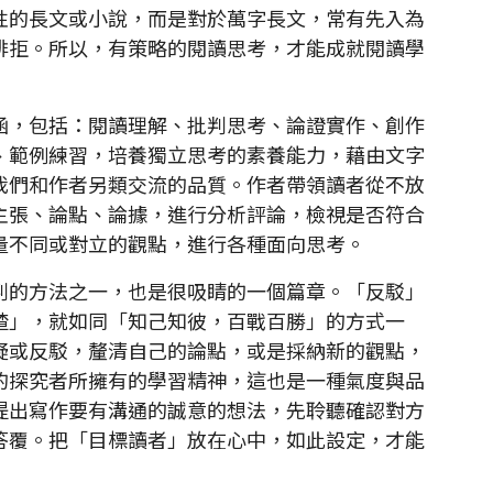
性的長文或小說，而是對於萬字長文，常有先入為
排拒。所以，有策略的閱讀思考，才能成就閱讀學
，包括：閱讀理解、批判思考、論證實作、創作
、範例練習，培養獨立思考的素養能力，藉由文字
我們和作者另類交流的品質。作者帶領讀者從不放
主張、論點、論據，進行分析評論，檢視是否符合
量不同或對立的觀點，進行各種面向思考。
的方法之一，也是很吸睛的一個篇章。「反駁」
碴」，就如同「知己知彼，百戰百勝」的方式一
疑或反駁，釐清自己的論點，或是採納新的觀點，
的探究者所擁有的學習精神，這也是一種氣度與品
提出寫作要有溝通的誠意的想法，先聆聽確認對方
答覆。把「目標讀者」放在心中，如此設定，才能