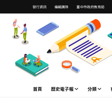
跳
發行資訊
編輯團隊
臺中市政府教育局
到
主
要
內
容
區
首頁
歷史電子報
分類