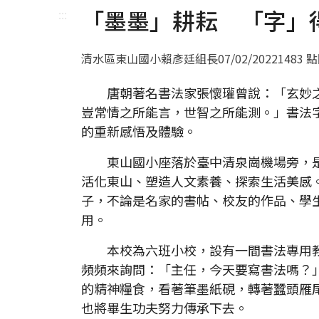
「墨墨」耕耘 「字」
:::
清水區東山國小賴彥廷組長
07/02/2022
1483 
唐朝著名書法家張懷瓘曾說：「玄妙之
豈常情之所能言，世智之所能測。」書法
的重新感悟及體驗。
東山國小座落於臺中清泉崗機場旁，是
活化東山、塑造人文素養、探索生活美感
子，不論是名家的書帖、校友的作品、學
用。
本校為六班小校，設有一間書法專用教
頻頻來詢問：「主任，今天要寫書法嗎？
的精神糧食，看著筆墨紙硯，轉著蠶頭雁
也將畢生功夫努力傳承下去。