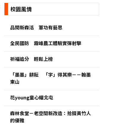
:
校園風情
品閱新森活 軍功有藝思
全民國防 霧峰農工體驗實彈射擊
祈福追分 輕鬆上榜
「墨墨」耕耘 「字」得其樂－－翰墨
東山
花young童心耀北屯
森林食堂－老空間新改造：拾掇黃竹人
的優雅