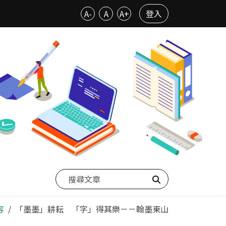
A-
A
A+
登入
搜尋
容
「墨墨」耕耘 「字」得其樂－－翰墨東山