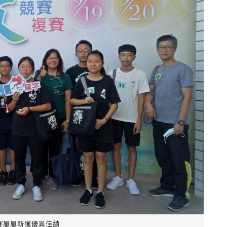
賽屢屢斬獲優異佳績