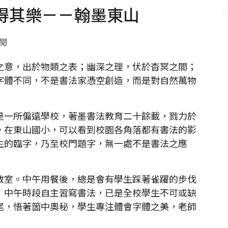
得其樂－－翰墨東山
::
點閱
意，出於物類之表；幽深之理，伏於杳冥之間；
字體不同，不是書法家憑空創造，而是對自然萬物
一所偏遠學校，著墨書法教育二十餘載，戮力於
。在東山國小，可以看到校園各角落都有書法的影
生的臨字，乃至校門題字，無一處不是書法之應
室。中午用餐後，總是會有學生踩著雀躍的步伐
」中午時段自主習寫書法，已是全校學生不可或缺
尾，悟著箇中奧秘，學生專注體會字體之美，老師