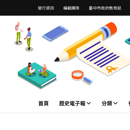
跳
發行資訊
編輯團隊
臺中市政府教育局
到
主
要
內
容
區
首頁
歷史電子報
分類