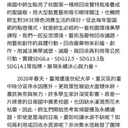
南國中師生點亮了校園第一棵用回收寶特瓶堆疊成
的聖誕樹，用大型裝置藝術吸引眼球關注，也觸燃
師生對3R3E綠色消費生活的探討。從此每年聖誕
節的點燈儀式，就是師生必經的一套校園環境美學
課程，我們一起反思環境、藝術及廢物回收議題，
用藝術創作的具體行動，回收廢棄物來彩繪、創
作，用減法美學減塑、減廢、與回收再利用等公民
行動，實踐SDG6.a、SDG12.5、SDG13.3及
SDG14.1等指標，展現永續決心與力量。
2020年春天，臺灣遭逢世紀大旱，重災區的臺
中除分區停水因應外，更政策性被迫大面積休耕，
農民無奈與無力，許多學生家計深受影響。原是一
片綠意的日南國中廣袤校園，也因缺水灌溉而花木
枯萎，因此，師生們開始思考氣候變遷及永續議
題，即使是靠海的日南，要如何讓水源不缺呢？如
何再利用或回收水資源呢？非洲集水塔啟發了團隊