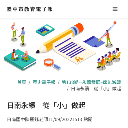
跳
到
主
要
內
容
區
首頁
歷史電子報
第138期--永續發展~節能減碳
日南永續 從「小」做起
日南永續 從「小」做起
日南國中陳麗鈺老師
11/09/2022
1513 點閱