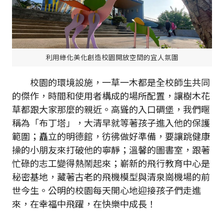
利用綠化美化創造校園開放空間的宜人氛圍
校園的環境設施，一草一木都是全校師生共同
的傑作，時間和使用者構成的場所配置，讓樹木花
草都跟大家那麼的親近。高聳的入口碉堡，我們暱
稱為「布丁塔」，大清早就等著孩子進入他的保護
範圍；矗立的明德館，彷彿做好準備，要讓跳健康
操的小朋友來打破他的寧靜；溫馨的圖書室，跟著
忙碌的志工變得熱鬧起來；嶄新的飛行教育中心是
秘密基地，藏著古老的飛機模型與清泉崗機場的前
世今生。公明的校園每天開心地迎接孩子們走進
來，在幸福中飛躍，在快樂中成長！