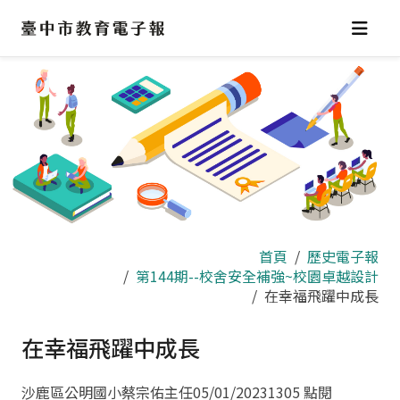
跳
到
主
要
內
容
區
首頁
歷史電子報
第144期--校舍安全補強~校園卓越設計
在幸福飛躍中成長
在幸福飛躍中成長
沙鹿區公明國小蔡宗佑主任
05/01/2023
1305 點閱