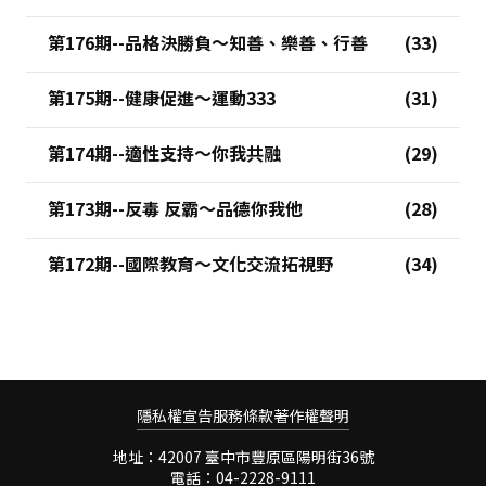
第176期--品格決勝負～知善、樂善、行善
第175期--健康促進～運動333
第174期--適性支持～你我共融
第173期--反毒 反霸～品德你我他
第172期--國際教育～文化交流拓視野
隱私權宣告
服務條款
著作權聲明
地址：42007 臺中市豐原區陽明街36號
電話：04-2228-9111