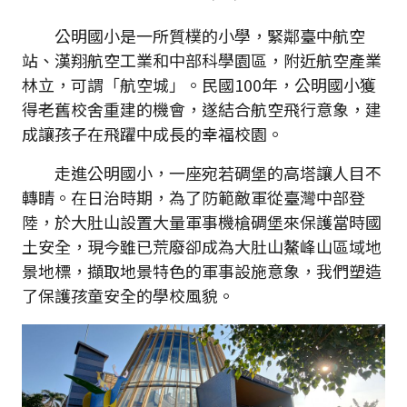
公明國小是一所質樸的小學，緊鄰臺中航空
站、漢翔航空工業和中部科學園區，附近航空產業
林立，可謂「航空城」。民國100年，公明國小獲
得老舊校舍重建的機會，遂結合航空飛行意象，建
成讓孩子在飛躍中成長的幸福校園。
走進公明國小，一座宛若碉堡的高塔讓人目不
轉睛。在日治時期，為了防範敵軍從臺灣中部登
陸，於大肚山設置大量軍事機槍碉堡來保護當時國
土安全，現今雖已荒廢卻成為大肚山鰲峰山區域地
景地標，擷取地景特色的軍事設施意象，我們塑造
了保護孩童安全的學校風貌。