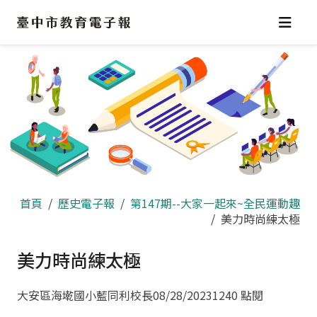
跳
到
主
要
內
容
區
首頁
歷史電子報
第147期--大家一起來~全民運動趣
美力時尚練太極
美力時尚練太極
大安區海墘國小藍同利校長
08/28/2023
1240 點閱