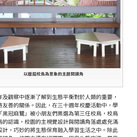
以歷屆校鳥為意象的主題閱讀角
及觀察中逐漸了解到生態平衡對於人類的重要，
持友善的關係。因此，在三十週年校慶活動中，學
「黑冠麻鷺」被小朋友們票選為第三任校鳥，校鳥
鳥的認識，校園的主視覺設計與閱讀角落處處充滿
設計，巧妙的將生態保育融入學習生活之中。除此