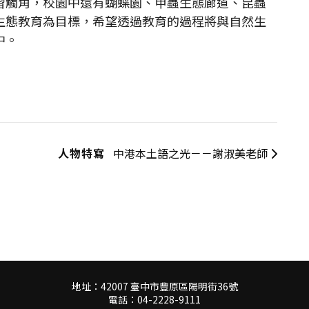
習觸角，校園中還有蝴蝶園、甲蟲生態廊道、昆蟲
生態教育為目標，希望透過教育的過程將與自然生
中。
人物特寫
中港本土語之光－－謝淑美老師
地址：42007 臺中市豐原區陽明街36號
電話：04-2228-9111