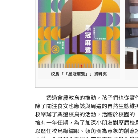
校鳥「「黑冠麻鷺」」資料夾
透過食農教育的推動，孩子們也從實作
除了關注食安也應該與周遭的自然生態維
校舉辦了票選校鳥的活動，活躍於校園的
擁有十年任期，為了加深小朋友對歷屆校
以歷任校鳥綠繡眼、領角鴞為意象的創意