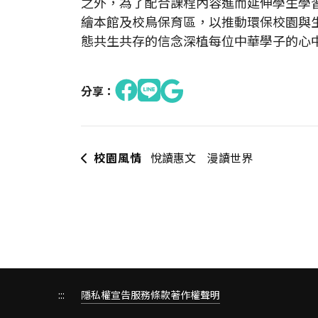
之外，為了配合課程內容進而延伸學生學
繪本館及校鳥保育區，以推動環保校園與
態共生共存的信念深植每位中華學子的心
分享：
校園風情
悅讀惠文 漫讀世界
:::
隱私權宣告
服務條款
著作權聲明