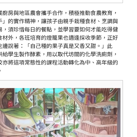
廚房與地區農會攜手合作，積極推動食農教育，
手」的實作精神，讓孩子由親手栽種食材、烹調與
易，須珍惜每日的餐點，並學習要如何才能吃得健
食材外，各班培育的燈籠果也適逢採收季節，正好
吃邊說著：「自己種的果子真是又香又甜。」此
供給學生製作酵素，用以取代坊間的化學洗廁劑，
校亦將這項常態性的課程活動轉化為中、高年級的
。