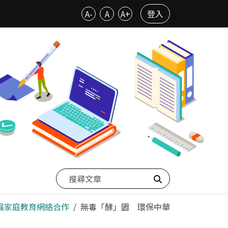
A-
A
A+
登入
搜尋
拓展家庭教育網絡合作
無毒「酵」園 環保中華