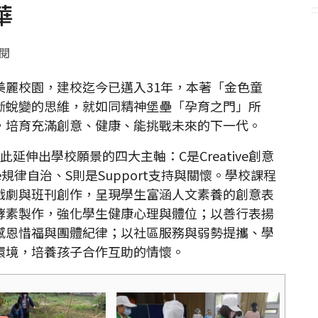
華
::
點閱
校園，建校迄今已邁入31年，本著「金色童
斷蛻變的思維，就如同精神堡壘「孕育之門」所
，培育充滿創意、健康、能挑戰未來的下一代。
伸出學校願景的四大主軸：C是Creative創意
ple規律自治、S則是Support支持與關懷。學校課程
戲劇與班刊創作，呈現學生富涵人文素養的創意表
酵素製作，強化學生健康心理與體位；以善行表揚
感恩惜福與團體紀律；以社區服務與弱勢提攜、學
環境，培養孩子合作互助的情懷。