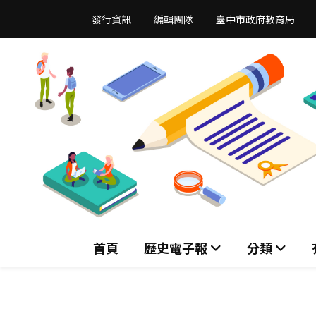
跳
發行資訊
編輯團隊
臺中市政府教育局
到
主
要
內
容
區
首頁
歷史電子報
分類