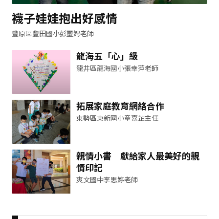
襪子娃娃抱出好感情
豐原區豐田國小彭璽娉老師
龍海五「心」級
龍井區龍海國小張幸萍老師
拓展家庭教育網絡合作
東勢區東新國小章嘉芷主任
親情小書 獻給家人最美好的親
情印記
爽文國中李思婷老師