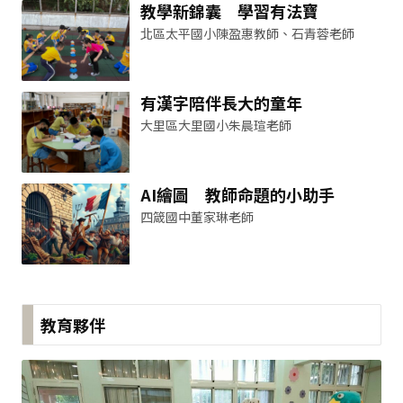
教學新錦囊 學習有法寶
北區太平國小陳盈惠教師、石青蓉老師
有漢字陪伴長大的童年
大里區大里國小朱晨瑄老師
AI繪圖 教師命題的小助手
四箴國中董家琳老師
教育夥伴