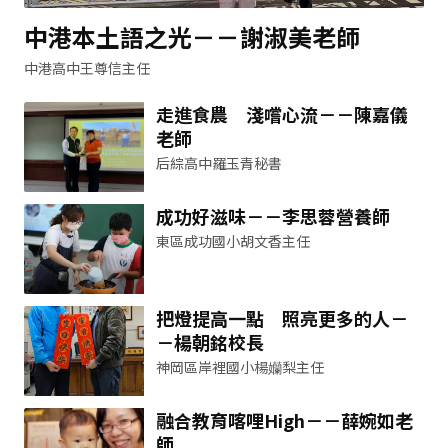
中港本土語之光－－謝淑美老師
中港高中王尊信主任
走進食農 淺嚐心流－－陳嘉儀
老師
后綜高中羅玉青秘書
成功好滋味－－李思蓉營養師
東區成功國小胡文香主任
把燈提高一點 照亮更多的人－
－楊朝銘校長
神岡區岸裡國小楊孏梨主任
融合教育喀哩High－－薛婉如老
師