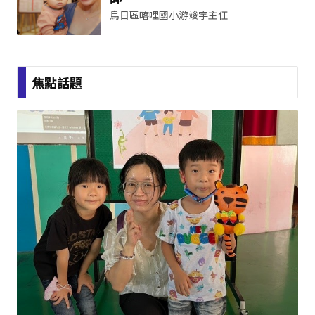
烏日區喀哩國小游竣宇主任
焦點話題