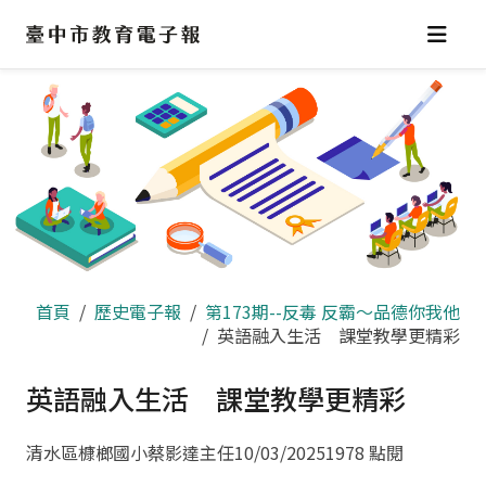
跳
到
主
要
內
容
區
首頁
歷史電子報
第173期--反毒 反霸～品德你我他
英語融入生活 課堂教學更精彩
英語融入生活 課堂教學更精彩
清水區槺榔國小蔡影達主任
10/03/2025
1978 點閱