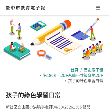
跳
到
主
要
內
容
區
首頁
歷史電子報
第180期--環境永續～共築樂學環境
孩子的綠色學習日常
孩子的綠色學習日常
新社區崑山國小洪曉亭老師
04/30/2026
1585 點閱