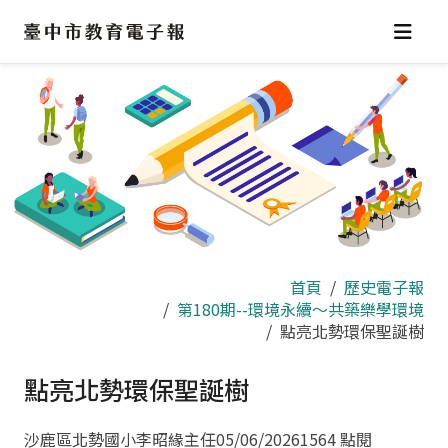
跳
到
主
要
內
容
區
首頁
歷史電子報
第180期--環境永續～共築樂學環境
點亮北勢環保聖誕樹
點亮北勢環保聖誕樹
沙鹿區北勢國小李昭緣主任
05/06/2026
1564 點閱