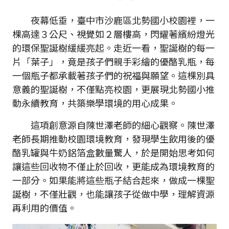
夜幕低垂，臺中市沙鹿區北勢國小校園裡，一
棵高達３公尺、視覺如２層樓高，閃耀著繽紛燈光
的環保聖誕樹緩緩亮起。走近一看，聖誕樹的每一
片「葉子」，竟是孩子們親手彩繪的優酪乳瓶，每
一個瓶子都承載著孩子們的祝福與願望。這棵別具
意義的聖誕樹，不僅點亮校園，更展現北勢國小推
動永續教育，共築樂學環境的用心成果。
這項創意源自陳世澤老師的細心觀察。陳世澤
老師長期推動校園環境教育，發現學生飲用後的優
酪乳罐與牛奶鋁箔盒數量驚人，於是開始思考如何
讓這些回收物不僅止於回收，更能成為環境教育的
一部分。如果能將這些瓶子結合起來，做成一棵聖
誕樹，不僅壯觀，也能讓孩子從做中學，理解資源
再利用的價值。