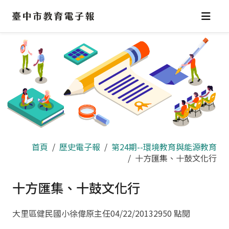
跳
到
主
要
內
容
區
首頁
歷史電子報
第24期--環境教育與能源教育
十方匯集、十鼓文化行
十方匯集、十鼓文化行
大里區健民國小徐偉原主任
04/22/2013
2950 點閱