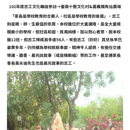
102年度志工文化聯誼參訪→臺南十鼓文化村&嘉義獨角仙農場
「家長是學校教育的合夥人，社區是學校教育的後盾」，志工
則是親、師、生最佳的依靠，本校雖位於大里邊陲，是全大里規
模最小的學校，但社區和諧、民風純樸，加以熱心者眾，故本校
雖12班，但志工隊成員多達56人，有些志工（奶奶）其兒孫早已
畢業多年，仍持續為學校默默奉獻，精神令人感佩，有擔任交通
導護、圖書、晨光說故事（或是機動組）等的工作，甚至連家長
會長黃永迪先生也是晨光故事的志工。