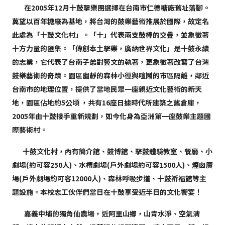
在2005年12月十鼓擊樂團選擇在台南市仁德糖廠舊址落腳。
冀望以百年糖廠為基地，將台灣的鼓樂藝術推展於國際，故定名
此處為「十鼓文化村」。
「十」代表兩支鼓棒的交疊，並象徵著
十方力量的匯集。
「傳創本土擊樂，廣納世界文化」是十鼓永續
的志業，它代表了台南子弟對藝文的執著，更象徵著改寫了台灣
鼓樂藝術的奇蹟。園區幽靜的森林小徑與喧鬧的市區隔離，鄰近
台南市的地理位置，提供了當地民眾一座親近文化藝術的新天
地，園區佔地約5公頃 ，共有16座日據時代所建築之舊倉庫，
2005年由十鼓接手重新規劃，如今化身為亞洲第一座鼓樂主題國
際藝術村。
十鼓文化村，內有簡介館、鼓博館、擊鼓體驗教室、餐廳、小
劇場(約可容250人)、水槽劇場(戶外劇場約可容1500人)、煙囪廣
場(戶外劇場約可容12000人)、森林呼吸步道、十鼓祈福館等主
題設施。本校志工伙伴們當日在十鼓享受近半日的文化饗宴！
嘉義中埔的獨角仙農場，近阿里山鄉，山青水淨、空氣清