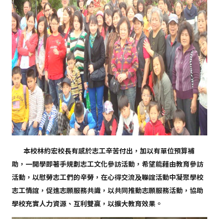
本校林約宏校長有感於志工辛苦付出，加以有單位預算補
助，一開學即著手規劃志工文化參訪活動，希望能藉由教育參訪
活動，以慰勞志工們的辛勞，在心得交流及聯誼活動中凝聚學校
志工情誼，促進志願服務共識，以共同推動志願服務活動，協助
學校充實人力資源、互利雙贏，以擴大教育效果。