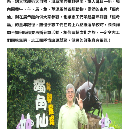
新，讓大伙親近大自然，滑草場的視野遼闊，讓人耳目一新，場
內圈養牛、羊、馬、兔、草泥馬等各類動物，當然的主角「獨角
仙」則在展示館內供大家參觀，也讓志工們喚起當年飼養「雞母
蟲」的童年記憶，無怪乎志工們在晚上八點抵達學校時，頻頻詢
問不知何時還要再辦參訪活動，相信這趟文化之旅，一定令志工
們回味無窮，志工團隊情誼更凝聚，健民的師生真有福氣！