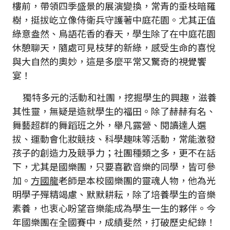
樓前，帶領四季盛景的展演變換，常青的垂枝暗羅
樹，挺拔屹立像侍衛兵守護著中庭花園。尤其正值
綠意盎然、鳥語花香的春天，學生除了在中庭花園
休憩聊天，隨處可見枝芽的新綠，感受生命的喜悅
與大自然的奧妙，這是多麼平常又驚奇的視覺饗
宴！
獨特多元的活動和社團，挖掘學生的興趣，滋養
其性靈，無疑是造就學生的福田。除了赫赫有名、
舞藝超群的舞蹈班之外，舉凡露營、閱讀達人選
拔、運動會化妝競技、科學趣味等活動，常能激發
孩子的創造力及競爭力；社團種類之多，更不在話
下，尤其是國樂團，只要喜歡音樂的同學，皆可參
加。
方國龍
老師是本校國樂團的靈魂人物，他為光
明學子殫精竭慮、默默耕耘，除了培養學生的音樂
素養，也衷心盼望音樂能成為學生一生的夥伴。今
年國樂團在全國賽中，成績斐然，打破歷史紀錄！