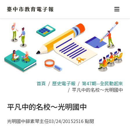
跳
到
主
要
內
容
區
首頁
歷史電子報
第47期--全民動起來
平凡中的名校～光明國中
平凡中的名校～光明國中
光明國中薛素琴主任
03/24/2015
2516 點閱