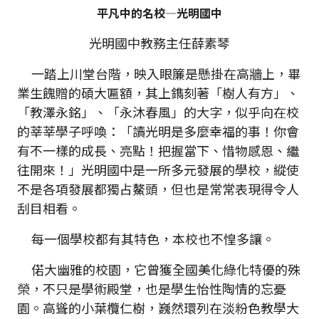
平凡中的名校—光明國中
光明國中教務主任薛素琴
一踏上川堂台階，映入眼簾是懸掛在高牆上，畢
業生餽贈的碩大匾額，其上鐫刻著「樹人有方」、
「教澤永銘」、「永沐春風」的大字，似乎向在校
的莘莘學子呼喚：「讀光明是多麼幸福的事！你會
有不一樣的成長、亮點！把握當下、惜物感恩、繼
往開來！」光明國中是一所多元發展的學校，縱使
不是各項發展都獨占鰲頭，但也是常常表現得令人
刮目相看。
每一個學校都有其特色，本校也不惶多讓。
偌大幽雅的校園，它曾獲全國美化綠化特優的殊
榮，不只是學術殿堂，也是學生怡性陶情的忘憂
園。高聳的小葉欖仁樹，巍然環列在淡粉色教學大