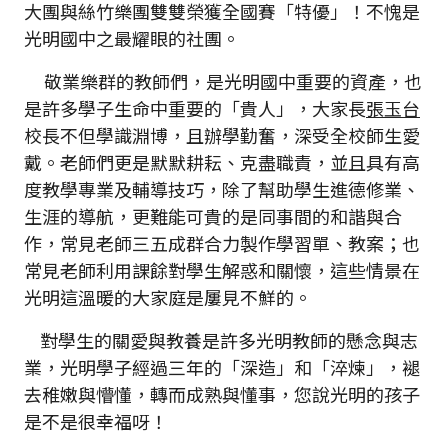
大團與絲竹樂團雙雙榮獲全國賽「特優」！不愧是
光明國中之最耀眼的社團。
敬業樂群的教師們，是光明國中重要的資產，也
是許多學子生命中重要的「貴人」，大家長
張玉台
校長不但學識淵博，且辦學勤奮，深受全校師生愛
戴。老師們更是默默耕耘、克盡職責，並且具有高
度教學專業及輔導技巧，除了幫助學生進德修業、
生涯的導航，更難能可貴的是同事間的和諧與合
作，常見老師三五成群合力製作學習單、教案；也
常見老師利用課餘對學生解惑和關懷，這些情景在
光明這溫暖的大家庭是屢見不鮮的。
對學生的關愛與教養是許多光明教師的懸念與志
業，光明學子經過三年的「深造」和「淬煉」，褪
去稚嫩與懵懂，轉而成熟與懂事，您說光明的孩子
是不是很幸福呀！