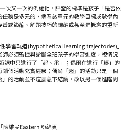
一次又一次的例證化，評鑒的標準是孩子「是否依
的任務是多元的，端看該單元的教學目標或數學內
存菁或節縮、解題技巧的歸納或甚至是概念的重新
othetical learning trajectories)」
老師必須監控與診斷全班孩子的學習進度，視情況
一節課中只進行了「起、承」；偶爾在進行「轉」的
再鋪個活動充實經驗；偶爾「起」的活動只是一個
合」的活動並不這麼急下結論，改以另一個進階問
陳維民Eastern 粉絲頁」