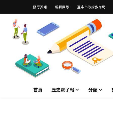
跳
發行資訊
編輯團隊
臺中市政府教育局
到
主
要
內
容
區
首頁
歷史電子報
分類