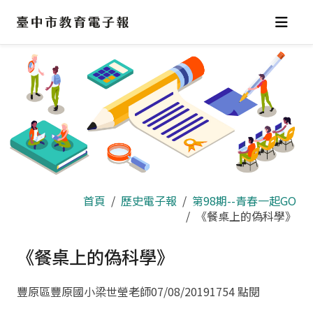
跳
到
主
要
內
容
區
首頁
歷史電子報
第98期--青春一起GO
《餐桌上的偽科學》
《餐桌上的偽科學》
豐原區豐原國小梁世瑩老師
07/08/2019
1754 點閱