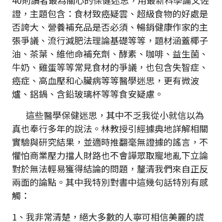
40則讀者最為關心的保健迷思，用最新科學論文佐
證，主題包含：食材致癌疑雲、超級食物的好處是
否誇大、營養補充品是否必須、暢銷健康作家的主
張爭議、流行減肥法理論基礎等等，題材涵蓋椰子
油、茶葉、維他命補充劑、酵素、咖啡、益生菌、
牛奶、雞蛋等等常見食材的爭議，也包含失智症、
癌症、高血壓和心臟病等等醫學迷思，更有微波
爐、鋁鍋、含鉛玻璃杯等等食安疑慮。
這些醫學保健迷思，其中不乏我從小就信以為
真也奉行多年的說法。林教授引經據典地詳解相關
實驗與研究結果，並適時推翻毫無證據的謠言，不
懼怕商業壓力擋人財路也不會譁眾取寵地亂下立論
對於無法輕易獲得結論的問題，釐清我們來自正反
兩面的論點。其中我特別對書中這幾句話特別有感
觸：
1、我非常清楚，絕大多數的人寧可相信美麗的謊