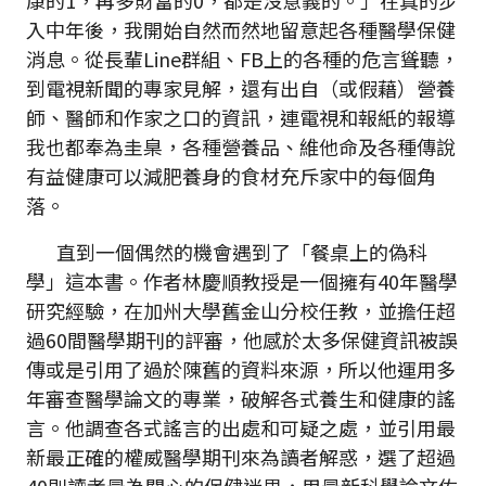
康的1，再多財富的0，都是沒意義的。」在真的步
入中年後，我開始自然而然地留意起各種醫學保健
消息。從長輩Line群組、FB上的各種的危言聳聽，
到電視新聞的專家見解，還有出自（或假藉）營養
師、醫師和作家之口的資訊，連電視和報紙的報導
我也都奉為圭臬，各種營養品、維他命及各種傳說
有益健康可以減肥養身的食材充斥家中的每個角
落。
直到一個偶然的機會遇到了「餐桌上的偽科
學」這本書。作者林慶順教授是一個擁有40年醫學
研究經驗，在加州大學舊金山分校任教，並擔任超
過60間醫學期刊的評審，他感於太多保健資訊被誤
傳或是引用了過於陳舊的資料來源，所以他運用多
年審查醫學論文的專業，破解各式養生和健康的謠
言。他調查各式謠言的出處和可疑之處，並引用最
新最正確的權威醫學期刊來為讀者解惑，選了超過