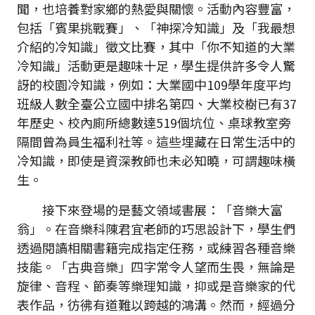
聞，也培養對家鄉的熱愛與關懷。活動內容豐富，
包括「賓果挑戰賽」、「神探冷知識」及「我最想
介紹的冷知識」徵文比賽，其中「你不知道的大業
冷知識」活動更是趣味十足，學生提供許多令人驚
訝的校園冷知識，例如：大業國中109學年度平均
班級人數全臺公立國中排名第四、大業校樹已有37
年歷史、校內廁所總數達519個坑位、桌球教室旁
隔間曾為員生福利社等。這些埋藏在日常生活中的
冷知識，即使是資深教師也未必知曉，可謂趣味橫
生。
接下來登場的是藝文領域書展：「音樂大富
翁」。在音樂科陳君宜老師的巧思設計下，學生們
透過閱讀相關書籍完成指定任務，或練習各種音樂
技能。「古典音樂」四字常令人望而生畏，無論是
旋律、音程、節奏等樂理知識，抑或是音樂家的代
表作品，彷彿有道難以跨越的鴻溝。然而，經過分