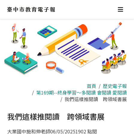
跳
到
主
要
內
容
區
首頁
歷史電子報
第169期--終身學習～多閱讀 會閱讀 愛閱讀
我們這樣推閱讀 跨領域書展
我們這樣推閱讀 跨領域書展
大業國中施和伸老師
06/05/2025
1902 點閱