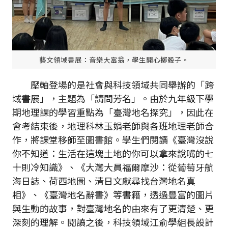
藝文領域書展：音樂大富翁，學生開心擲骰子。
壓軸登場的是社會與科技領域共同舉辦的「跨
域書展」，主題為「請問芳名」。由於九年級下學
期地理課的學習重點為「臺灣地名探究」，因此在
會考結束後，地理科林玉娟老師與各班地理老師合
作，將課堂移師至圖書館。學生們閱讀《臺灣沒說
你不知道：生活在這塊土地的你可以拿來說嘴的七
十則冷知識》、《大灣大員福爾摩沙：從葡萄牙航
海日誌、荷西地圖、清日文獻尋找台灣地名真
相》、《臺灣地名辭書》等書籍，透過豐富的圖片
與生動的故事，對臺灣地名的由來有了更清楚、更
深刻的理解。閱讀之後，科技領域江俞學組長設計