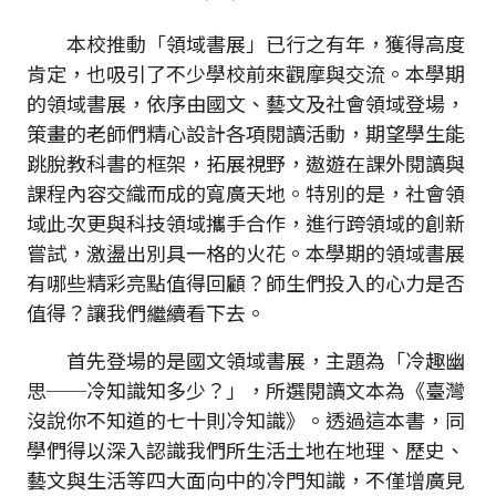
本校推動「領域書展」已行之有年，獲得高度
肯定，也吸引了不少學校前來觀摩與交流。本學期
的領域書展，依序由國文、藝文及社會領域登場，
策畫的老師們精心設計各項閱讀活動，期望學生能
跳脫教科書的框架，拓展視野，遨遊在課外閱讀與
課程內容交織而成的寬廣天地。特別的是，社會領
域此次更與科技領域攜手合作，進行跨領域的創新
嘗試，激盪出別具一格的火花。本學期的領域書展
有哪些精彩亮點值得回顧？師生們投入的心力是否
值得？讓我們繼續看下去。
首先登場的是國文領域書展，主題為「冷趣幽
思──冷知識知多少？」，所選閱讀文本為《臺灣
沒說你不知道的七十則冷知識》。透過這本書，同
學們得以深入認識我們所生活土地在地理、歷史、
藝文與生活等四大面向中的冷門知識，不僅增廣見