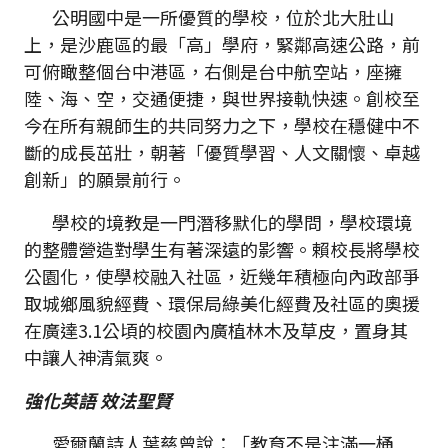
公明國中是一所優質的學校，位於北大肚山
上，是沙鹿區的最「高」學府，緊鄰高速公路，前
可俯瞰整個台中港區，右側是台中航空站，座擁
陸、海、空，交通便捷，與世界接軌快速。創校至
今在所有親師生的共同努力之下，學校在穩健中不
斷的成長茁壯，朝著「優質學習、人文關懷、卓越
創新」的願景前行。
學校的境教是一門潛移默化的學問，學校環境
的整體營造對學生有著深遠的影響。賴校長將學校
公園化，使學校融入社區，近幾年積極向內政部爭
取城鄉風貌經費、環保局綠美化經費及社區的奧援
在廣達3.1公頃的校園內廣植林木及草皮，置身其
中讓人神清氣爽。
強化英語 效法聖賢
愛爾蘭詩人葉慈曾說：「教育不是注滿一桶