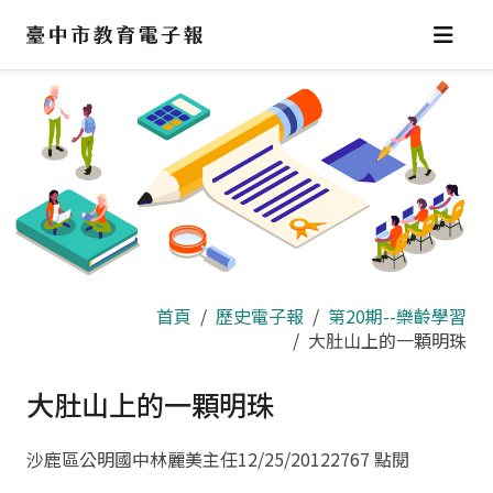
跳
到
主
要
內
容
區
首頁
歷史電子報
第20期--樂齡學習
大肚山上的一顆明珠
大肚山上的一顆明珠
沙鹿區公明國中林麗美主任
12/25/2012
2767 點閱