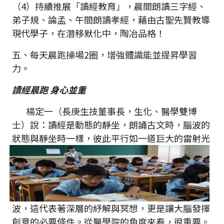
（4）持續推展「讀經教育」，晨間朗讀三字經、
弟子規、論孟、午間朗讀孝經，藉由古聖先賢教導
現代學子，在潛移默化中，陶冶品格！
五、每天晨跑操場2圈，增強體識能並提昇學習
力。
讀經晨跑 身心並重
楊定一（長庚生技董事長，生化、醫學雙博
士）說：讀經是動態的靜坐，朗誦古文時，腦波的
狀態與靜坐時一樣，彼此平行如一道巨大的
雷射光
波，這代表著深層的紓解與冥想，更是讓大腦發揮
創意的必要條件。從醫學院的角度來看，很重要。