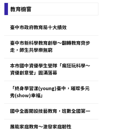
:
教育櫥窗
臺中市政府教育局十大績效
臺中市新科學教育創舉～翻轉教育齊步
走，師生共學樂無窮
本市國中資優學生營隊「瘋狂玩科學～
資優創意營」圓滿落幕
「終身學習漾(young)臺中，璀璨多元
秀(show)幸福」
國中全面開設技藝教育，班數全國第一
展能家庭教育～激發家庭韌性