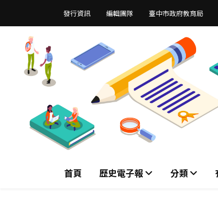
跳
發行資訊
編輯團隊
臺中市政府教育局
到
主
要
內
容
區
首頁
歷史電子報
分類