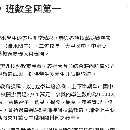
，班數全國第一
::
來學生的表現非常精彩，參與各項技藝競賽與表
生（清水國中）、二位校長（大甲國中、中港高
藝教育績優人員表揚。
辦理技藝教育競賽、表揚大會並結合轄內所有公立
現教育成果，提供學生多元生涯試探管道。
育課程，以102學年度為例，上下學期全市國中
開辦費達2,920萬元，參與的學生數約為9,000人
機械、電機電子、食品、餐飲、農業、商業管理、設
生，會透過每週3-5堂課接觸技藝教育，課堂上主要
為將來升讀高中職相關科系之參考。
向（喜歡動手做）或對特定職群顯現強烈興趣之國