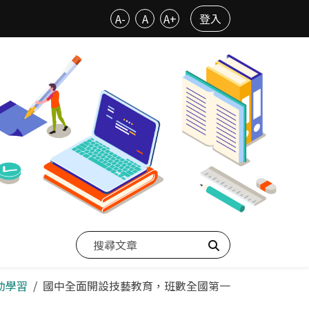
A-
A
A+
登入
搜尋
行動學習
國中全面開設技藝教育，班數全國第一