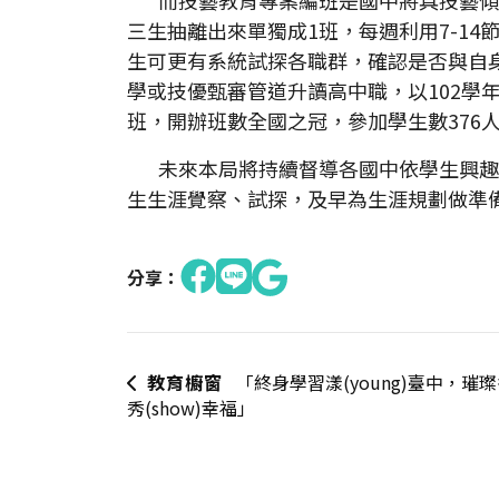
三生抽離出來單獨成1班，每週利用7-1
生可更有系統試探各職群，確認是否與自
學或技優甄審管道升讀高中職，以102學
班，開辦班數全國之冠，參加學生數376人
未來本局將持續督導各國中依學生興趣
生生涯覺察、試探，及早為生涯規劃做準
分享：
教育櫥窗
「終身學習漾(young)臺中，璀
秀(show)幸福」