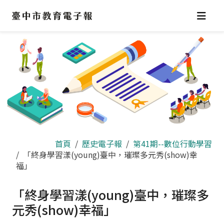
跳
到
主
要
內
容
區
首頁
歷史電子報
第41期--數位行動學習
「終身學習漾(young)臺中，璀璨多元秀(show)幸
福」
「終身學習漾(young)臺中，璀璨多
元秀(show)幸福」