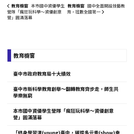
教育櫥窗
本市國中資優學生
教育櫥窗
國中全面開設技藝教
營隊「瘋狂玩科學～資優創意
育，班數全國第一
營」圓滿落幕
:::
教育櫥窗
臺中市政府教育局十大績效
臺中市新科學教育創舉～翻轉教育齊步走，師生共
學樂無窮
本市國中資優學生營隊「瘋狂玩科學～資優創意
營」圓滿落幕
「終身學習漾(young)臺中，璀璨多元秀(show)幸