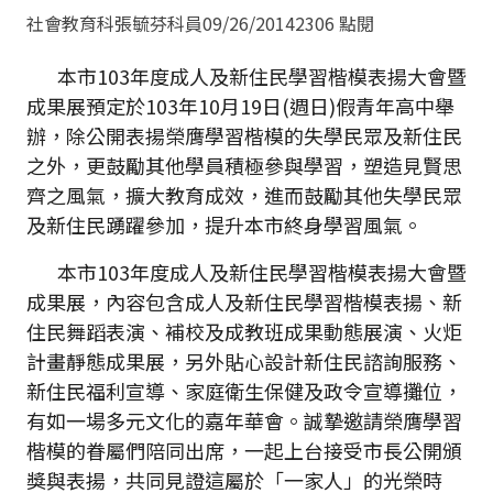
社會教育科張毓芬科員
09/26/2014
2306 點閱
本市103年度成人及新住民學習楷模表揚大會暨
成果展預定於103年10月19日(週日)假青年高中舉
辦，除公開表揚榮膺學習楷模的失學民眾及新住民
之外，更鼓勵其他學員積極參與學習，塑造見賢思
齊之風氣，擴大教育成效，進而鼓勵其他失學民眾
及新住民踴躍參加，提升本市終身學習風氣。
本市103年度成人及新住民學習楷模表揚大會暨
成果展，內容包含成人及新住民學習楷模表揚、新
住民舞蹈表演、補校及成教班成果動態展演、火炬
計畫靜態成果展，另外貼心設計新住民諮詢服務、
新住民福利宣導、家庭衛生保健及政令宣導攤位，
有如一場多元文化的嘉年華會。誠摯邀請榮膺學習
楷模的眷屬們陪同出席，一起上台接受市長公開頒
獎與表揚，共同見證這屬於「一家人」的光榮時