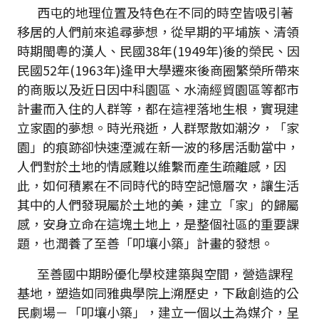
西屯的地理位置及特色在不同的時空皆吸引著
移居的人們前來追尋夢想，從早期的平埔族、清領
時期閩粵的漢人、民國38年(1949年)後的榮民、因
民國52年(1963年)逢甲大學遷來後商圈繁榮所帶來
的商販以及近日因中科園區、水湳經貿園區等都市
計畫而入住的人群等，都在這裡落地生根，實現建
立家園的夢想。時光飛逝，人群聚散如潮汐，「家
園」的痕跡卻快速湮滅在新一波的移居活動當中，
人們對於土地的情感難以維繫而產生疏離感，因
此，如何積累在不同時代的時空記憶層次，讓生活
其中的人們發現屬於土地的美，建立「家」的歸屬
感，安身立命在這塊土地上，是整個社區的重要課
題，也潤養了至善「叩壤小築」計畫的發想。
至善國中期盼優化學校建築與空間，營造課程
基地，塑造如同雅典學院上溯歷史，下啟創造的公
民劇場－「叩壤小築」，建立一個以土為媒介，呈