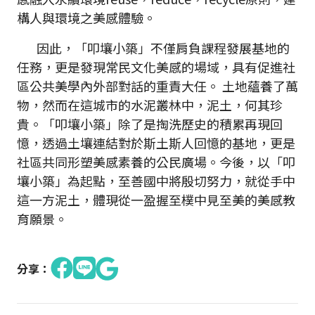
構人與環境之美感體驗。
因此，「叩壤小築」不僅肩負課程發展基地的
任務，更是發現常民文化美感的場域，具有促進社
區公共美學內外部對話的重責大任。 土地蘊養了萬
物，然而在這城市的水泥叢林中，泥土，何其珍
貴。「叩壤小築」除了是掏洗歷史的積累再現回
憶，透過土壤連結對於斯土斯人回憶的基地，更是
社區共同形塑美感素養的公民廣場。今後，以「叩
壤小築」為起點，至善國中將殷切努力，就從手中
這一方泥土，體現從一盈握至樸中見至美的美感教
育願景。
分享：