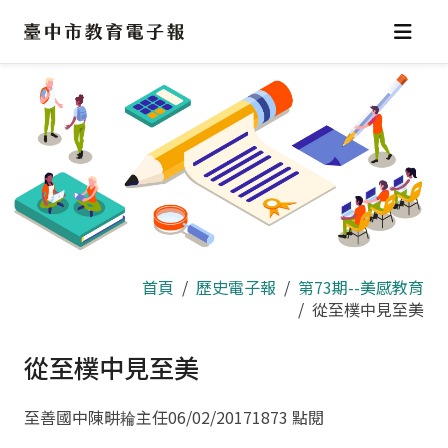
跳
到
主
要
內
容
區
首頁
歷史電子報
第73期--美感教育
從至樸中見至美
從至樸中見至美
至善國中陳畊耣主任
06/02/2017
1873 點閱