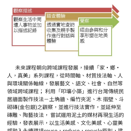
未來課程朝向跨域課程發展，接續「家•鄉•
人，真美」系列課程，從時間軸、材質技法軸、人
與環境關係軸線，發展藝文、語文、社會、自然等
領域跨域課程； 利用「叩壤小築」進行台灣傳統民
居牆面製作技法－土埆牆、編竹夾泥、木 摺壁、斗
砌磚(金包銀)之觀察，並進行技法實作，並延伸至
磚雕、陶藝技法， 嘗試運用泥土的媒材再現生活的
經驗，發表展示，以生活美感、文化美感、心靈美
感融入永續環境reuse，reduce，recycle原則，建