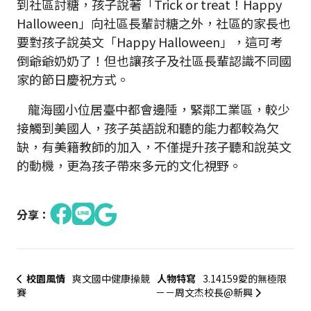
到社區討糖，孩子說著「Trick or treat！Happy
Halloween」向社區長輩討糖之外，社區的家長也
要對孩子說英文「Happy Halloween」，這可考
倒爺爺奶奶了！但也讓孩子及社區長輩認識不同國
家的節日慶祝方式。
龍海國小位居臺中都會邊陲，緊鄰工業區，較少
接觸到美國人，孩子英語說和聽的能力都較為欠
缺，有美籍教師的加入，不僅提升孩子聽和說英文
的動機，更為孩子帶來多元的文化視野。
分享：
校園風情
爽文國中健康操競
人物特寫
3.14159愛的無極限
賽
－－周文杰校長@新興