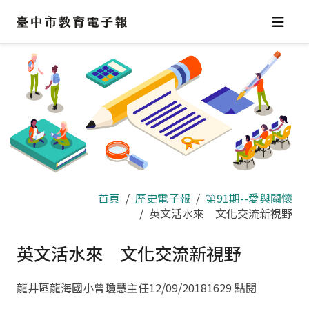
跳
到
主
要
內
容
區
首頁
歷史電子報
第91期--愛與關懷
英文活水來 文化交流新視野
英文活水來 文化交流新視野
龍井區龍海國小曾瓊慧主任
12/09/2018
1629 點閱