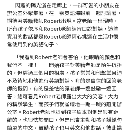
閃耀的陽光灑在走廊上，一群可愛的小朋友在
辦公室外聚集著，在一張英語海報前一起討論著，
期待著美籍教師Robert出現。當老師一出現時，
所有孩子依序和Robert老師練習口說對話，這些
實用的對話都是Robert老師精心挑選在生活中很
常使用到的英語句子。
「我看到Robert老師會害怕，他眼睛的顏色和
我們不一樣！」一開始孩子對美籍老師是陌生抗拒
的，但經過三個月的相處，孩子常常和他擊掌且迫
不及待地和他進行英語對話。有的是自信的回答老
師的提問，有的是羞怯的讓老師一邊鼓勵一邊回
答，總可看見Robert老師露出大大的笑容，大力
的稱讚學生，而孩子們就雀躍地一蹦一跳的離開辦
公室。Robert老師也提到孩子原本對他是很有距
離的，也很怯於開口，但是他會主動和孩子講幾句
簡單的中文，鼓勵孩子也用英文和他對話，彼此講