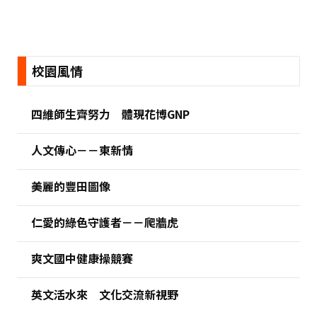
:::
校園風情
四維師生齊努力 體現花博GNP
人文傳心－－東新情
美麗的豐田圖像
仁愛的綠色守護者－－爬牆虎
爽文國中健康操競賽
英文活水來 文化交流新視野