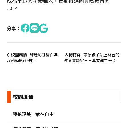
成為卓越的新泰雅人，更期待邁向實驗教育的
2.0。
分享：
校園風情
絢麗彩虹慶百年
人物特寫
帶領孩子站上舞台的
超萌鯨魚來作伴
教育實踐家－－卓文龍主任
:::
校園風情
藤花現美 紫在自由