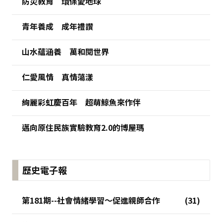
防災教育 環保愛地球
青年養成 成年禮讚
山水蘊涵養 萬和閱世界
仁愛風情 真情蕩漾
絢麗彩虹慶百年 超萌鯨魚來作伴
邁向原住民族實驗教育2.0的博屋瑪
歷史電子報
第181期--社會情緒學習～促進親師合作