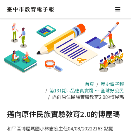
跳
到
主
要
內
容
區
首頁
歷史電子報
第131期--品德真實踐 ～ 全球好公民
邁向原住民族實驗教育2.0的博屋瑪
邁向原住民族實驗教育2.0的博屋瑪
和平區博屋瑪國小林志宏主任
04/08/2022
2163 點閱