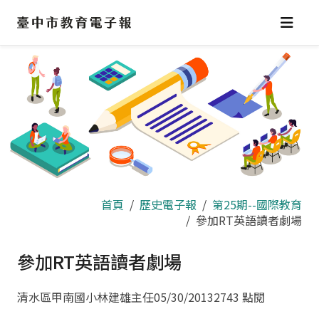
跳
到
主
要
內
容
區
首頁
歷史電子報
第25期--國際教育
參加RT英語讀者劇場
參加RT英語讀者劇場
清水區甲南國小林建雄主任
05/30/2013
2743 點閱