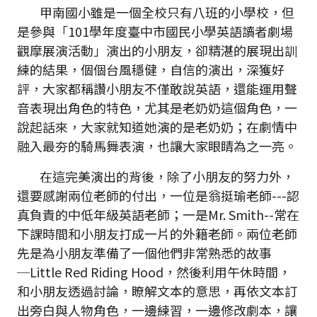
甲南國小雖是一個全校只有八班的小學校，但
是參與「101學年度臺中市國民小學英語讀者劇場
觀摩展演活動」演出的小朋友，卻精湛的展現出訓
練的結果，個個台風穩健，自信的演出，深獲好
評，大家都稱讚小朋友不僅敢說英語，還能運用聲
音表現出角色的特色，尤其是老奶奶這個角色，一
說起話來，大家就知道她演的是老奶奶；在劇情中
融入最夯的騎馬舞表演，也讓大家眼睛為之一亮。
在這完美演出的背後，除了小朋友的努力外，
還要感謝兩位老師的付出，一位是翁挺瑜老師---認
真負責的中低年級英語老師；一是Mr. Smith--常在
下課時間和小朋友打成一片的外籍老師。兩位老師
先是為小朋友準備了一個他們非常熟悉的故事
─Little Red Riding Hood，然後利用午休時間，
和小朋友透過討論，瞭解文本的意思，再依文本訂
出旁白與人物角色，一邊練習，一邊修改劇本，讓