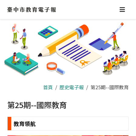
跳
到
主
要
內
容
區
首頁
歷史電子報
第25期--國際教育
第25期--國際教育
教育領航