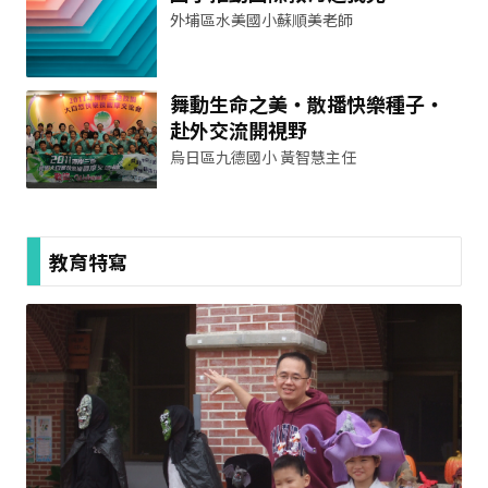
外埔區水美國小蘇順美老師
舞動生命之美‧散播快樂種子‧
赴外交流開視野
烏日區九德國小 黃智慧主任
教育特寫