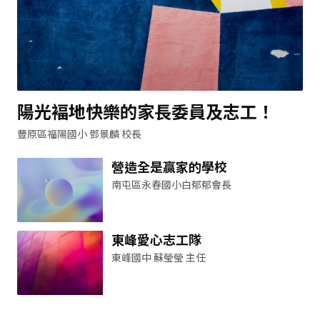
陽光褔地快樂的家長委員及志工！
豐原區福陽國小 鄧景麟 校長
營造全是贏家的學校
南屯區永春國小白郁郁會長
東峰愛心志工隊
東峰國中 蘇瑩瑩 主任