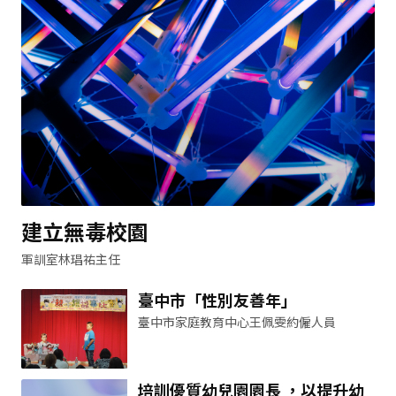
建立無毒校園
軍訓室林琩祐主任
臺中市「性別友善年」
臺中市家庭教育中心王佩雯約僱人員
培訓優質幼兒園園長 ，以提升幼