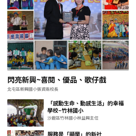
閃亮新興~喜閱、優品、歌仔戲
北屯區新興國小張資兩校長
「感動生命、動感生活」的幸福
學校~竹林國小
沙鹿區竹林國小林益興主任
服務是「顯學」的新社