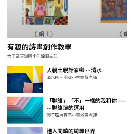
有趣的詩畫創作教學
大里區草湖國小何錦順主任
人親土親話家鄉~~清水
清水區三田國小林堯慧老師
「聯絡」「不」一樣的我和你 ----
-- 聯絡簿的運用
潭子區東寶國小黃淑惠老師
進入閱讀的綺麗世界