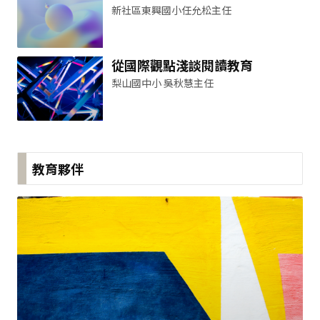
新社區東興國小任允松主任
從國際觀點淺談閱讀教育
梨山國中小 吳秋慧主任
教育夥伴