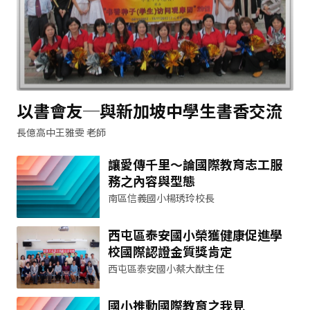
以書會友─與新加坡中學生書香交流
長億高中王雅雯 老師
讓愛傳千里～論國際教育志工服
務之內容與型態
南區信義國小楊琇玲校長
西屯區泰安國小榮獲健康促進學
校國際認證金質獎肯定
西屯區泰安國小蔡大猷主任
國小推動國際教育之我見