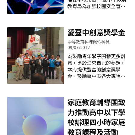
小；10月28日（星期日）假
各領域、議題輔導小組執行
教育局為加強校園安全管
西區忠明國小；11月3日
情形、及提出面臨的困境並
理，以維護公共安全，確保
（星期六）假豐原區豐原國
提供解決問題的方案。 四、
全體教職員生生命及財產安
小；11月4日(星期日)假清水
本市輔導追蹤工作小組隨機
全，避免人員傷亡、減輕災
區清水國小辦理，活動時間
參與場次研習，透過參與觀
愛臺中創意獎學金
害，爰參照教育部編製之
皆為上午八時至下午二時。
察，實地瞭解研習計畫執行
「國民中小學校園安全管理
本宣導活動期使家長與輔導
運作，檢核各承辦學校辦理
中等教育科陳佩玲科員
手冊」針對本市各級學校條
教師了解個案未來之適性安
09/07/2012
件、實際狀況斟酌調整，茲
置方式，及保障特殊需求學
為鼓勵青年學子開發更多創
制定「臺中市國民中小學校
童受教權，提升本市特殊教
意，勇於追求自己的夢想，
園安全管理檢核總表」供本
育服務品質。有需求之家長
本府提供豐富的創意獎學
市所屬機關學校自主性檢
可自由選擇任一場次參加，
金，鼓勵臺中市各大專院校
核，針對各國中小學童教學
報名方式請洽各社區資源中
以上學生針對發明展、文化
活動所需的各項設施、場
心或聯繫：（04）
藝術及工業設計等三大類
所、器材設備等分為四大類
22138215轉850或851樂業
科，提出創意作品，參加本
檢視。 四大類檢核項目分別
國小陳馨卿老師及范淑雅老
家庭教育輔導團致
次活動不僅能為自己贏得創
為：「校園設施設備」、
師。
意獎學金，更可以提升臺中
力推動高中以下學
「體育衛生保健」、「友善
市創意文化水平。 本局業於
校園」、「交通安全」，該
校辦理四小時家庭
8月8日在新市政中心舉行
檢核總表於每年8/20、
「愛臺中創意獎學金」宣傳
教育課程及活動
11/20、2/20、5/20逐級核