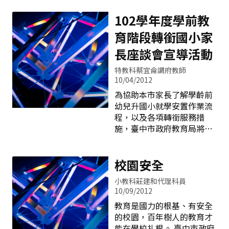
生對社區圖書館的瞭解，培
視、檢核工作報告，建置網
養學生善用社區圖書館，營
路控管平台了解精進教學執
102學年度學前教
造書香社區，同時辦理世界
行及改善情形，輔導追蹤機
書香日活動，落實書香校
育階段轉銜國小家
制具體作法如下： 一、定期
園。 活動方面，持續辦理學
召開本市精進教學計畫推動
長座談會宣導活動
生文學創作徵文活動，出版
小組會議，檢核本市子計畫
文學刊物「小榕樹第三
特教科蔡宜侖調府教師
一、二執行情形，積極推動
輯」，將本市學生各項文學
10/04/2012
本市精進教學計畫的執行成
優良作品編輯成冊，提供教
為協助本市家長了解學齡前
效。 二、定期召開國民教育
師教學與參考運用，同時充
幼兒升國小就學安置作業流
輔導團各領域、議題輔導小
實各校圖書資源。再者，辦
程，以及各項轉銜服務措
組召集人及副召集人之期
理閱讀博覽會、繪本創作比
施，臺中市政府教育局將分
初、期中、期末團務會議，
賽暨觀摩展、創意閱讀推銷
區舉辦六場「臺中市一○二
檢核九年一貫課程教學輔導
高手比賽，促進各校推動
學年度學前教育階段屆齡轉
推動進度與成效，提供目前
銜國小家長座談會宣導活
校園安全
重要教育資訊，彼此交流推
動」。分別於民國101年10
動工作執行經驗與做法，提
小教科莊建和代理科員
月20日(星期六)假東區樂業
升輔導團專業能力與輔導功
10/09/2012
國小；10月21日(星期日)假
能。 三、定期召開國民教育
教育是國力的根基、有安全
霧峰區霧峰國小；10月27日
輔導團各領域、議題輔導小
的校園，百年樹人的教育才
（星期六）假南屯區南屯國
組專任輔導員會議，並檢核
能在學校扎根。 臺中市政府