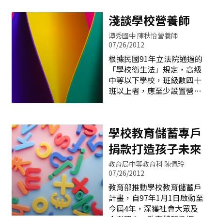
才，爰依據教育部規定辦理
課程外實施四小時以上家庭
一○一學年度國民中學資賦
淺談學校營養師
教育課程及活動，並於學校
優異學生鑑定。 有關
行事曆中載明，本市領先各
潭秀國中 陳秋怡營養師
「臺中市一○一學年度國民
縣市於家庭教育中心網站建
07/26/2012
中學一般智能暨學術性向資
置「家庭教育行事曆」及
根據民國91年立法院通過的
賦優異學生鑑定簡章」預計
「成果填報」專區，請各校
「學校衛生法」規定，高級
於一○一年十月公告於本市
將每學年度家庭教育行事曆
中等以下學校，班級數四十
教育局全球資訊網，本鑑定
及成果上傳至家庭教育中心
班以上者，應至少設置營養
係「標準參照測驗」參與鑑
網站，俾利作時數掌控以符
師一人，為使本市所屬學校
定者達法定成績即可通過，
法律規定，並彙集各校家庭
能符合學校衛生法之規定，
並預定於一○一年十二月至
教育成果以利資料傳承與分
本府乃逐年增置學校營養
一○二年一月假黎明國中、
享。規劃在九月十二日舉辦
學校教育儲蓄專戶
師，並將於101年達成學校
成功國中、北新國中、大雅
「家庭教育行事曆及成果資
營養師任用率100％之目
國中、光明國中及豐東國中
捐款打造孩子未來
料上傳說明會」，使
標。 學校營養師是在做些什
舉行國民中學一般智能暨學
教育局中等教育科 陳佩玲
麼呢？在午餐供應作業大致
術性向資賦優異學生鑑定
07/26/2012
上是：菜單的營養設計、食
初、複選工作。 查教育
物採購儲存管理、膳食的準
教育部推動學校教育儲蓄戶
部「身心障礙及資賦優異學
備和供應督導等。每天一大
計畫，自97年1月1日啟動至
生鑑定標準」第十四條規
早，廚房就像在打仗一樣，
今屆4年，深獲社會大眾及
定，一般智能資賦優異指個