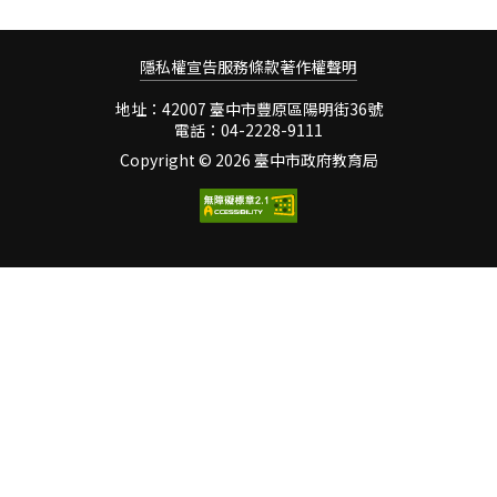
並依據要點擬訂「101學年
育部每年定期辦理全國學校
度國民教育輔導團輔導員遴
教育儲蓄戶實務研討會，安
選簡章」召開「100學年度
隱私權宣告
服務條款
排績優縣市及學校分享辦理
著作權聲明
國民教育輔導團各領域、議
經驗。教育部亦積極修正教
題召集人及副召集人」相關
地址：42007 臺中市豐原區陽明街36號
育儲蓄戶網站功能，使捐款
會議，歷經101年6月14日於
電話：04-2228-9111
者、學校及徵信功能等更加
豐原區豐田國小辦理初審及
Copyright ©
2026 臺中市政府教育局
人
101年6月22日複審會議，遴
選出「101學年度臺中市國
民教育輔導團新任輔導
員」，包括國中、國小18個
學習領域、5個教育議題，
召集人與副召集人115位校
長擔任，以及249位資深優
秀教師擔任輔導員，且於
101年度7月2-3日於潭子區
潭陽國小辦理各學習領域/議
題授證暨培訓。 101年7月3
日局長特別蒞臨授證典禮勉
勵各領域、議題輔導小組召
集人、副召集人及輔導員應