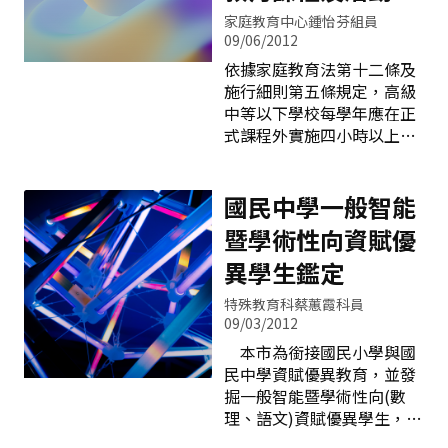
記者會，與會人員包括副市
章後分別送教育局中教科或
家庭教育中心鍾怡芬組員
長蔡炳坤、教育局副局長王
小教科及視督區督學審視彙
09/06/2012
銘煜、議員劉士州、立委蔡
整。經由定期安全檢查，學
錦隆特助蔡柯隆等人都到
依據家庭教育法第十二條及
校可適時採取適當的措施、
場。來自東山高中的啦啦
施行細則第五條規定，高級
隨時予以改善，提供學生安
隊，表演活力四色，象徵青
中等以下學校每學年應在正
全的學習環境。
年學子的創意源源不絕。 臺
式課程外實施四小時以上家
中市被譽為創意之都，本次
庭教育課程及活動，並於學
活動鼓勵三大類科的創意共
校行事曆載明。 為落實上開
襄盛舉。而這次全國首創的
規定，使家庭教育與學校教
國民中學一般智能
創意獎學金活動，就是要鼓
育緊密結合，增進學校教師
暨學術性向資賦優
勵年輕人提出創意。本市學
家庭教育專業知能，培養家
生一直創意無限，如以「瑞
庭教育專業課程教學能力，
異學生鑑定
士日內瓦國際發明獎為」為
本市於民國一○○年成立家
特殊教育科蔡蕙霞科員
例，臺中市代表隊於2011年
庭教育輔導團，致力於家庭
09/03/2012
共得到13金、10銀、1銅；
教育的推廣，舉辦多項研習
本市為銜接國民小學與國
2012年也得到8金、12銀、6
與活動，以期各級學校配合
民中學資賦優異教育，並發
銅，是所有參賽城市中最好
推動家庭教育課程，各階段
掘一般智能暨學術性向(數
的成績。市長認為這些青年
教師具備家庭教育課程設計
理、語文)資賦優異學生，實
學子的優異表
與實施技能。 為督導學校確
施適性教育，培養優秀人
實依家庭教育法規定於正式