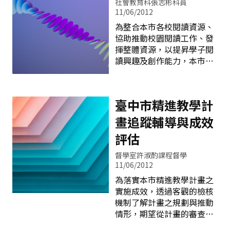
社會教育科張志彬科員
11/06/2012
為整合本市各校閱讀資源、
協助推動校園閱讀工作、發
揮整體資源，以提昇學子閱
讀興趣及創作能力，本市教
育局訂於102年9月假北屯區
仁美國小辦理國民小學推動
閱讀聯繫窗口工作座談會，
臺中市精進教學計
活化學校網路圖書系統，推
廣閱讀認證，建構閱讀友善
畫追蹤輔導與成效
環境。在閱讀標竿方面，委
評估
請西屯區大鵬國小辦理本市
閱讀磐石學校初選，藉由輔
督學室許淑酌課程督學
導及訪視活動，獎勵並表彰
11/06/2012
閱讀推動績優學校。 除外，
為落實本市精進教學計畫之
102年度推動館校合作計
實施成效，透過客觀的檢核
畫，營造館校合作氛圍，增
機制了解計畫之規劃與推動
進學校與社區圖書館合作，
情形，期望從計畫的審查、
透過各項推廣活動，促進學
參與定期會議、實地隨團訪