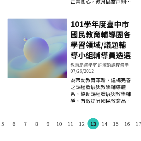
首先是每週輪值驗收人員登
企業關心，教育儲蓄戶網站
別智力測驗評量結果在平均
場（本校是由午餐秘書、營
平台瀏覽人次已高達633萬
數正二個標準差或百分等級
養師、一級主管及各行政人
2,386人次，經統計學校已
九十七以上，且經專家學
員擔任）驗收食材供應商送
有20,673件個案上網，且有
101學年度臺中市
者、指導教師或家長觀察推
來的食材，抽樣觀察青菜品
20,021件已獲捐助並結案，
薦，並檢附學習特質與表現
國民教育輔導團各
質好不好，確認肉品認證標
經學校確認之捐款款項高達
卓越或傑出等之具體資料；
誌、顏色、溫度及保存期限
9,644筆，金額從新台幣1元
學習領域/議題輔
另按同法第十五條規定，學
等等，另外還要確認蔬果農
至400萬元不等，截至101年
術性向(數理、語文
導小組輔導員遴選
藥殘毒快速檢驗報告單或其
1月31日止，累計捐款金額
他檢驗報告單是否合格。食
達2億8,749萬0,205元，更
教育局督學室 許淑酌課程督學
材部分確認完畢之後，營養
有許多愛心企業和善心人
07/26/2012
師會配戴工作帽、口罩及工
士，長期關懷本網站之學
為帶動教育革新，建構完善
作鞋進入廚房察看整個衛生
童，顯見各界愛心踴躍。 為
之課程發展與教學輔導體
安全作業流程、庫房管理
落實教育施政主軸「社會關
系，協助課程發展與教學輔
等，簡單來說，從食材驗收
懷」之理念，協助經濟弱勢
導，有效提昇國民教育品質
管控、清洗、烹調、配膳，
學生就學，目前全國參與
及本市國民中小學師資素
直到用餐完畢餐桶的清洗
「推動學校教育儲蓄專戶」
質，促進教師教學經驗交流
計畫並獲公益勸募許可之公
與資源分享，提升學生學習
5
6
7
8
9
10
11
12
13
14
15
16
1
立高中職及國中、小，計有
成效，訂定本市「國民教育
3,095校，全國近八成學校
輔導團設置及運作要點」，
已加入學校教育儲蓄戶。教