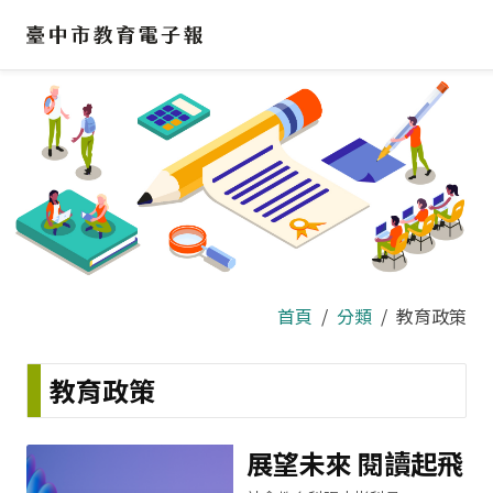
跳
到
主
要
內
容
區
首頁
分類
教育政策
教育政策
展望未來 閱讀起飛