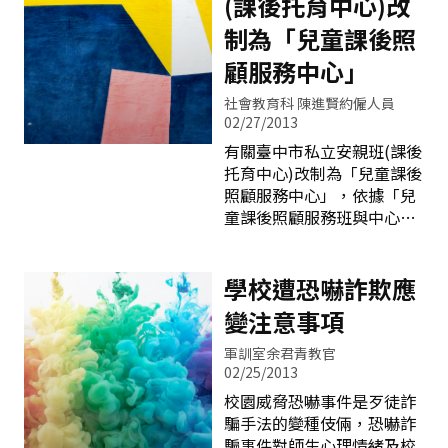
(課後托育中心)改
制為「兒童課後照
顧服務中心」
社會教育科 陳進賢約僱人員
02/27/2013
有關臺中市私立安親班(課後
托育中心)改制為「兒童課後
照顧服務中心」，依據「兒
童課後照顧服務班與中心設
立及管理辦法」，申請改制
應具備資料如下：1.申請
書。2.負責人履歷表、身分
學校遭恐嚇詐欺應
證影本。3.教保服務人員清
變注意事項
冊及資格證明文件(含：相關
學歷證件、身分證影本)。4.
軍訓室余君青教官
原設立許可證明文件正本及
02/25/2013
影本。5.原設立許可證明文
校園威脅恐嚇事件是歹徒詐
件所載之建築物平面圖及投
騙手法的變種伎倆，恐嚇詐
保公共意外責任保險之保單
騙事件對師生心理情緒及校