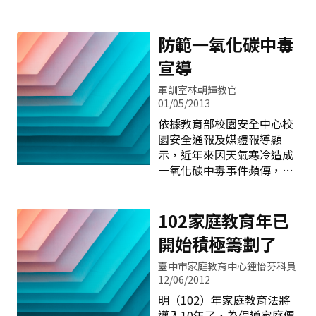
設立數位機會中心以來，提
動，如：參訪圖書館、圖書
供偏鄉數位機會服務，開啟
數位資源研習等。另本市之
社區和學校資訊課程，增加
防範一氧化碳中毒
「推動校園閱讀工作小組
社區曝光度，結合地方產
&mdash;行政組」研議閱讀
宣導
業，促進學校社區化，99年
獎勵標準，以鼓勵學生至圖
4月新社區福民國小加入，
書館借閱圖書；「推動校園
軍訓室林朝輝教官
成為新的數位機會中心，兩
閱讀工作小組&mdash;研習
01/05/2013
校相互合作，資源共享，成
組」辦理閱讀推動教師研
依據教育部校園安全中心校
為社區的資訊中心，也是民
習、推動校園閱讀工作小組
園安全通報及媒體報導顯
眾學習進修、分享交流的文
合作辦理閱讀博覽會、「推
示，近年來因天氣寒冷造成
化中心。 自由國小位於雙崎
動校園閱讀工作小組
一氧化碳中毒事件頻傳，年
部落，為了行銷美麗的社
&mdash;行政組」擬鼓勵教
輕學子生命受到威脅，家長
區，進行部落數位導覽，以
師利用寒暑假期間閱讀文獻
及親友對突如其來之意外均
GPS定位，結合智慧手機，
並舉辦競賽，協助各校加入
造成莫大打擊與遺憾，基於
102家庭教育年已
介紹社區著名的景點，像大
教育部圖書網等，期藉由本
「預防重於發生」之原則，
開始積極籌劃了
峽谷、雪見國家公園，都能
局與文化
提供相關防範一氧化碳中毒
「數位一線牽」，栩栩如生
事件作法，加強宣導安全觀
臺中市家庭教育中心鍾怡芬科員
的展現在大家的眼前。另
念及發生一氧化碳中毒事件
12/06/2012
外，部落進行護溪工作、生
之應變能力，希各級學校配
明（102）年家庭教育法將
態教學，不讓遊客釣魚，藉
合辦理宣導工作，以發揮預
邁入10年了，為倡導家庭價