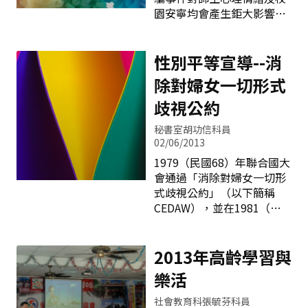
影本(最近一年)。6.建築物
園安寧均會產生鉅大影響，
公共安全檢查簽證及申報辦
若發生實體的破壞行動，甚
法所訂期限內申報取得之查
至將會造成重大傷亡。因
核合格或改善完竣證明文
此，處理時需秉持「寧可信
性別平等宣導--消
件。7.佐證證件為影本者，
其有，謹慎小心處理」的態
除對婦女一切形式
均需加註「影本與正本相
度，並以師生安全為最優先
符，如有不實，願負法律責
考量。 一、針對「校園遭受
歧視公約
任」，並由負責人蓋章。
恐嚇威脅」問題，歹徒挑選
秘書室胡功信科員
學校下手，是利用校方基於
02/06/2013
保護學生，一定會妥協付款
1979（民國68）年聯合國大
之心理，呼籲學校一定要與
會通過「消除對婦女一切形
警方配合莫讓歹徒得逞。
式歧視公約」（以下簡稱
二、為避免學校、家長及社
CEDAW），並在1981（民
會大眾勿過度緊張及造成仿
國70）年正式生效，其內容
效的負面效應，又基於提昇
闡明男女平等享有一切經
各校維護校園安全危機意識
濟、社會、文化、公民和政
2013年高齡學習與
之考量，平時可製作防詐騙
治權利，締約國應採取立法
家長聯繫函及加強反詐騙宣
樂活
及一切適當措施，消除對婦
導；遇有個案發生時則報
女之歧視，確保男女在教
警，請求專業協助，各校若
社會教育科張毓芬科員