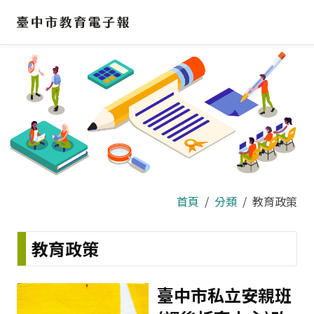
跳
到
主
要
內
容
區
首頁
分類
教育政策
教育政策
臺中市私立安親班