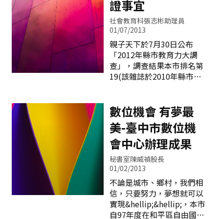
法院審議，經立法院於2
證事宜
理念，最為具體與積極。 為
以體育季形式呈現，並以普
了提供高齡學習與高齡教育
及化、趣味化之競賽形式辦
社會教育科張志彬助理員
服務的互動平台，促進高齡
理，共計包含籃球、棒球(含
01/07/2013
者的正當休閒活動，達成樂
樂樂棒球)、新式躲避球、田
親子天下於7月30日公布
活成果。臺中市政府教育
徑、桌球、羽毛球、民俗體
「2012年縣市教育力大調
局、 臺中市政府衛生局、 朝
育(含跳繩)、足球(樂樂足
查」，調查結果本市排名第
陽科技大學銀髮產業管理系
球)、巧固球、排球、游泳、
19(該雜誌於2010年縣市合
以及中華民國成人及終身教
拔河、跆拳、手球、直排輪
併前進行第一次調查，當時
育學會將共同主辦「2013年
等15項。各校參加每項運動
臺中市名列第4名，台中縣
高齡學習與樂活國際研討
聯盟每隊補助參賽經費新臺
殿後，名列第24)，其中「閱
數位機會 有夢最
會」，教育部為指導和經費
幣1000元，期望透過本市小
讀力排名」第13名，成績不
補助單位，本市樂齡學習中
美-臺中市數位機
學「運動聯盟」推動養成學
理想。新任教育局長吳局長
心
生終身運動之習慣。
上任非常重視深根閱讀，希
會中心辦理成果
望推動「閱讀典範學校」、
秘書室陳威禎股長
「閱讀典範教師」的行動分
01/02/2013
享，落實各級學校深耕閱讀
不論是城市、鄉村，我們相
教育。未來本局擬與文化局
信，只要努力，夢想就可以
研討各區公共圖書館「在地
實現&hellip;&hellip;，本市
化」的可行性，與各區國中
自97年度在和平區自由國小
小學合作辦理閱讀相關活