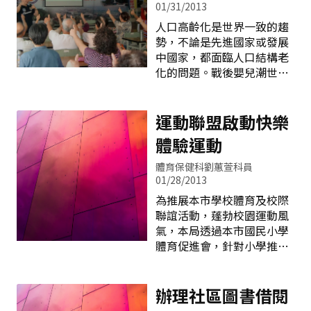
育、就業、保健、家庭、政
接獲恐嚇詐騙電話後，應立
01/31/2013
治、法律、社會、經濟等各
即向警察機關報案。 三、若
人口高齡化是世界一致的趨
方面享有平等權利。此一公
發現可疑實體破壞行為時，
勢，不論是先進國家或發展
約可稱之為「婦女人權法
需以平和方式，勸導人員遠
中國家，都面臨人口結構老
典」，開放給所有國家
離現場，設置警戒線，封鎖
化的問題。戰後嬰兒潮世代
(state)簽署加入，不限於聯
現場，避免產生驚恐狀況，
已在2010年之後逐漸步入65
合國會員國，全世界已有
並把握距離愈遠，安全愈高
歲，成為史上最龐大的老化
187個國家簽署加入。
的疏散原則。 四、遇食物或
人口，即所謂的「老人潮」
運動聯盟啟動快樂
CEDAW內容詳列各項性別平
飲用水源遭威脅下毒時，應
(seniorboom)。聯合國早在
體驗運動
等權利，包含參與政治及公
立即阻斷食
1982年就提出「國際老化行
共事務權、參與國際組織
動計畫」，指出高齡者接受
體育保健科劉蕙萱科員
權、國籍權、教育權、就業
教育是一種基本人權。我國
01/28/2013
權、農村婦女權、健康權、
教育部也於95年發布「邁向
為推展本市學校體育及校際
社會及經濟權、法律權、婚
高齡社會老人教育政策」白
聯誼活動，蓬勃校園運動風
姻及家庭權等。 鑑於保
皮書，以保障長者的學習權
氣，本局透過本市國民小學
障婦女權益已成國際人權主
利，落實終身學習、健康快
體育促進會，針對小學推動
流價值，我國為提升我國之
樂、自主尊嚴、社會參與等
辦理15項「運動聯盟」，以
性別人權標準，落實性別平
四大願景，並以「創新多
提升學生體適能及培養終身
等，行政院爰於2006（民國
元」、「深耕發展」與「在
運動的習慣。 本市小學「運
辦理社區圖書借閱
95）年7月8日函送公約由立
地學習」為老人教育推動之
動聯盟」於102年3月至5月