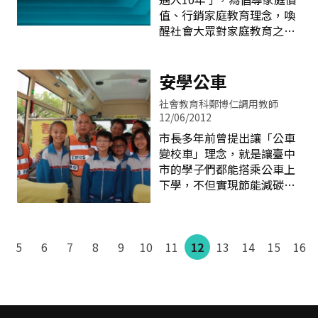
此教育孩子能重視環保、保
警功能，減少或消弭相關事
值、行銷家庭教育理念，喚
護生態。在烏石分校，學校
件發生。 一、何謂一氧化碳
醒社會大眾對家庭教育之重
還進行賞螢活動，當夜幕低
中毒 一氧化碳是一種無色無
視，教育部將102年訂為家
垂，點點的螢火蟲滿天飛
味的氣體，中毒後的症狀不
庭教育年，並按季推動4項
舞，象徵著環境教育的順利
易被察覺，因而成為潛藏於
主題，以分季主題方式倡導
安學公車
推展，也代表著部落愛護環
居家環境中的隱形殺手。一
家庭教育價值，辦理相關措
境的成果。為了迎接外來
般人在吸入過多一氧化碳
社會教育科鄭博仁調用教師
施活動，以有效協助家庭功
後，經常只有疲倦、昏眩等
12/06/2012
能之推展。 每季推動主題如
輕微不適症狀，往往在中毒
市長多年前曾提出讓「公車
下：(一)第1季「珍愛家庭
而不自覺的狀況下，在昏睡
變校車」理念，就是讓臺中
季」－認識及善用家庭教育
中死亡。一氧化碳中毒部分
市的學子們都能搭乘公車上
中心、珍愛家庭價值；(二)
媒體會誤報導為「瓦斯中
下學，不但實現節能減碳愛
第2季「慈孝家庭季」－長
毒」，事實上，國內液化石
地球的理想，更達到幫父母
輩與晚輩雙向互動，推動慈
油氣及天然氣均依法令添加
縮減荷包的支出。「安學公
孝家庭；(三)第3季「代間傳
甲硫醇或二乙基硫作為警示
車」的宗旨，就是要增加學
承季」－以擴大、普及及深
劑，使得原本無色、無味的
5
6
7
8
9
10
生搭乘公車的比率，並號召
11
12
13
14
15
16
化方式繼續推動祖父母節，
氣體附有顯著臭味，一旦瓦
各位愛心志工們共同來維護
倡導世代傳承，關懷失親家
斯外洩，民眾易於察覺及時
孩子們車上的安全。 臺中市
人；(四)第4季「幸福婚姻
採行應變措施，不易造成
政府為鼓勵市民踴躍搭乘公
季」－加強推動婚姻教育，
車，實施8公里免費方案，
鞏固家庭功能。每季除了辦