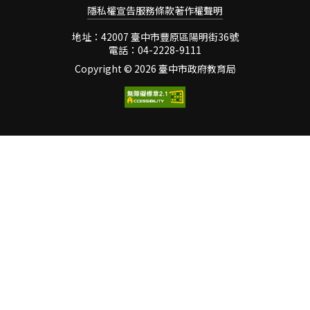
截至今年9月底已服務9,509
理一項全國性專案活動外，
隱私權宣告
服務條款
著作權聲明
萬2,212人次，「安學公
亦請各直轄市、縣(市)政府
車」試辦路線豐勢、甲后兩
地址：42007 臺中市豐原區陽明街36號
配合每季主題，提出1至3項
電話：04-2228-9111
線搭乘量今年9月更較去年9
家庭教育措施，擴大並深化
月成長了約7成（豐勢線成
Copyright ©
2026 臺中市政府教育局
家庭教育之推廣。 為配合中
長率170％，甲后線成長率
央政策並喚醒社會大眾對家
189％），儼然已成為幸福
庭教育之重視，本市各局處
臺中生活的一部份。現在更
將於明年度辦理各項活動時
要把這項措施延伸至邀請中
適時融入
小學生搭乘公車上下學。家
長們稍微計算一下，每個月
20多天接送孩子上下學的交
通費用，在物價波動的今日
無疑是一筆不小的開支。若
能確實協助學生搭乘公車上
下學，不僅可培養孩子獨立
自主的能力，更能降低家庭
開支、免除接送時間、減少
空氣污染，增益經濟及環保
效能，