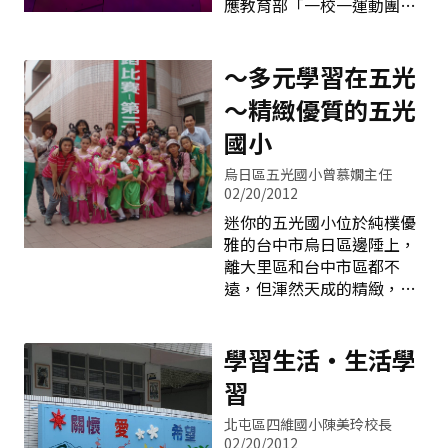
應教育部「一校一運動團
放量5,420公斤，約可省下
隊」的政策，申請教育優先
三萬多元的電費。不僅有節
區學校特色的專案計畫，從
能減碳的功效，也發揮實際
購買球桌、球拍等球具開
～多元學習在五光
照明、保障用路人安全的功
始，從無到有，在歷任校
能，更因為造型獨特、別具
～精緻優質的五光
長、楊育城組長及郭春木教
風味，成為當地居民津津樂
練的支持努力下，「桌球」
國小
道的景點，真的很風光喔！
不僅是學校本位課程之一，
座落在大門左側操場小邊坡
烏日區五光國小曾慕嫺主任
也是師生共同學習成長的一
平台上的是展現學校發展核
02/20/2012
項課程與技能，更逐漸成為
心願景的裝置藝術－「飛躍
迷你的五光國小位於純樸優
學校與社區重要發展的特
神圳」，以藍色為主調的五
雅的台中市烏日區邊陲上，
色。 記得郭教練開始測試挑
彩琉璃雕塑三道水流，陽
離大里區和台中市區都不
選選手的時候，學生連桌球
光、藍天、綠草相互輝映
遠，但渾然天成的精緻，在
拍都不會拿，練習的時候總
下，偶似波光瀲灩，形態
陽光下閃爍成一顆晶亮的小
是撿球比打球的時間還要
水鑚。沒有華麗高聳的門
多，每一位學生都從最基本
面，沒有莊嚴雄偉的宮殿，
學習生活‧生活學
的動作開始教起，一而再、
但卻有純真乖巧的孩童與全
再而三的練習基本動作，學
習
心投入奉獻教育愛的老師
生有時會覺得枯燥、辛苦而
們，還有餘音繞樑的笛聲與
產生放棄的念頭，但是在楊
北屯區四維國小陳美玲校長
琅琅不輟的書聲，更有優雅
組長與郭教練的鼓勵與堅持
02/20/2012