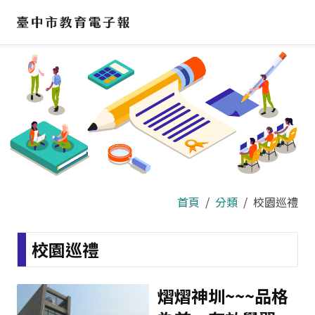
跳
到
主
要
內
容
區
首頁
分類
校園巡禮
校園巡禮
熠熠神圳~~~品格