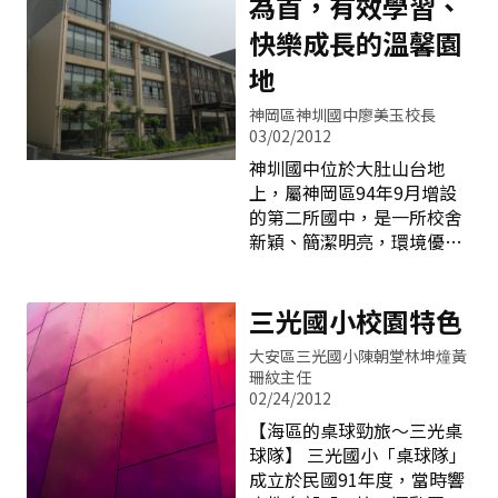
為首，有效學習、
快樂成長的溫馨園
地
神岡區神圳國中廖美玉校長
03/02/2012
神圳國中位於大肚山台地
上，屬神岡區94年9月增設
的第二所國中，是一所校舍
新穎、簡潔明亮，環境優雅
的學習樂園。 進入校園前您
會先走一條「風光路」－台
中市神岡區爭取神圳國中成
三光國小校園特色
為台中第1座校園環保示範
大安區三光國小陳朝堂林坤燑黃
學校，沿著校園入口架設8
珊紋主任
座風光電路燈，標榜完全不
02/24/2012
使用市電，以風力、太陽能
【海區的桌球勁旅～三光桌
轉化成電能，供LED路燈照
球隊】 三光國小「桌球隊」
明用。每年發電量達
成立於民國91年度，當時響
8,468KWp，可減少CO2排