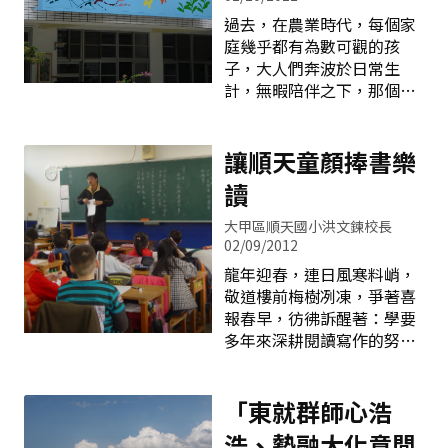
的舞姿不時展現藝術氣息。
下，學生逐漸習得良好的桌
過去，在農業時代，每個家
沿著一排排耐人尋味的小葉
球技能與態度，在一次一次
庭幾乎都有為數可觀的孩
欖仁，在光明路上蜿蜒成柳
的練習、分組對抗、校外比
子，大人們奔波於日常生
暗花明的曲境，將帶著您尋
賽的經驗中，不斷成長茁
計，無暇陪伴之下，那個時
寶的心情，尋向在陽光與翠
壯，成為大安區、甚至是臺
代的孩子，總是一個接一個
綠的交錯中的五光！ ～在五
中市海區的一支國小桌球勁
的互相照顧成長，在這個生
光--成就一生精采的童年～
旅。
活過程中，他們學會了灑掃
讓順天童顏捧書樂
五光的直笛隊已成立二十年
應對進退的做事能力，也養
讀
以上，每年在歷任指導老師
成了照顧弱小、關懷別人、
犧牲奉獻、不眠不休的引導
與人相處的良好品格。 反
大甲區順天國小洪文鍊校長
下，對於音樂一竅不通的鄉
觀，少子女化的現代社會，
02/09/2012
下孩子們，竟然能拿下全國
家中獨生子女不在少數，童
龍年迎春，連日風寒料峭，
音樂比賽前十名的殊榮，足
年他們缺乏與其他同伴互
敬道樓前梅樹冽凍，爭著喜
以見得老師們的積極用心。
動、分享的機會，缺少做事
報春早，彷彿訴醒著：學要
每年的音樂直笛比賽，五光
的經驗。於是，進入學校之
多年來深耕閱讀寫作的努
從不缺席，並每年均拿下前
後，學習如何和同儕相處，
力，已如枝頭白梅，漸漸的
三名的好成績。 在台中縣尚
學習做人做事的生活教育，
飄出暗香，令人有所喜悅
未實施英語教學的時日，英
遂成了親師合作的重要的課
&hellip;&hellip;無疑的，我
「東就群師心浩
語師資不足的困境下，五
題。 運動會前夕，同學們忙
們透過全體師生共同的學
浩、勢融大化意閒
著預賽，忙著預演，校園顯