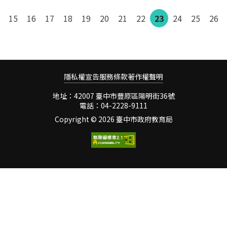
人文薈萃，創造出活潑、積
敬的心焚香祈禱，向上天宣
極、創新的人文學習環境。
15
16
17
18
19
20
21
22
23
24
25
26
告大家會用心照顧秧苗並祈
以學生學習為中心的校務發
求風調雨順平安豐收。在稻
展願景 本校校務發展以學生
作專家的帶領下，小朋友脫
學習為中心，結合社區資
下鞋子、挽起衣袖、捲起褲
源、家長共識、教師專長，
管，彎下腰將手中的秧苗插
共同營造「健康有愛，快樂
隱私權宣告
服務條款
入水田中，動作慢又歪歪扭
著作權聲明
築夢，藝術飄香，前瞻卓
扭的當起了小農夫；「手把
越」的教育願景，要培養學
地址：42007 臺中市豐原區陽明街36號
青秧插滿田，低頭便見水中
生「能表達、能探索、能思
電話：04-2228-9111
天；心地清靜方為道，退步
考、能合作、能創新」的基
Copyright ©
2026 臺中市政府教育局
原來是向前」希望小朋友透
本能力。學校經營的主軸是
過與泥土、稻苗的接觸，感
給孩子安全感和成就感，經
受人與土地的親密關係，體
營的標的是要讓孩子有幸福
驗農夫
感，讓孩子喜歡上學。 發揮
教育愛，學習無障礙 本校堅
定「每個孩子都重要」的信
念，堅持「給孩子機會」，
除積極申請經費補助，建設
無障礙的學習環境，對弱勢
學童照顧更是不遺餘力，目