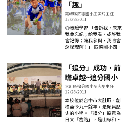
今，在前何校長、宋校長、
「趣」
蹈、童軍
吳校長和今林聰地校長鼎力
霧峰區四德國小王美玲主任
支持下，加上洪高農、曾碧
12/28/2011
琤、王俊鴻、張英棋老師辛
◎體驗學習 「告訴我，未來
苦的指導，使演出的節目日
我會忘記；給我看，或許我
益精湛。在各界的邀約不斷
會記得；讓我參與，我將會
下，至今應邀表演的場次已
深深理解！」 四德國小四周
超過百餘場，聲名遠播。如
是一片片的稻田，配合學區
84.10.25受到省政府之青睞
產業特色，適合發展稻米文
於慶祝台灣省光復五十週年
化課程，於是在學校附近承
「追分」成功，前
紀念大會中表演、84.11.20
租農地，由五年級117位學
公共電視『民俗娃娃』至校
瞻卓越~追分國小
生學習種稻，並規劃實施一
拍攝、89.02.02僑委會委託
系列種稻體驗。內容包含育
華視製作專集至校拍攝、
大肚區追分國小陳志堅主任
苗、插秧體驗、專題講座、
88.03.06及89.02.22連續兩
12/28/2011
田間生態觀察、校外參觀、
年應交通部觀光局邀請參與
本校位於台中市大肚區，創
收割體驗、及相關稻米課程
台北燈會表演、90.12.5～
校至今九十餘年，是頗具歷
活動等。 ◎彎腰插秧感恩父
12.12至美國關島與塞班參與
史的小學。「追分」原意為
母大地 2月18日的插秧體驗
慈善團體Make A Wish募款
日文「岔路」，是山線和海
是從「拜田頭」祭天儀式開
活動表演、91.3.
線交通的樞紐，交通便捷，
始，魏校長帶領師生以最虔