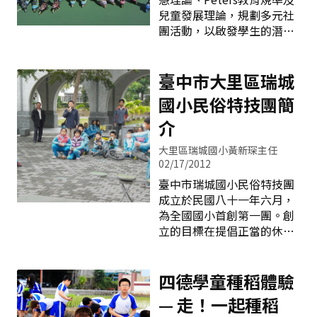
字義訴說面對浩瀚廣博的知
子引為學習榜樣&hellip;&he
兒童發展理論，規劃多元社
識，大家在此互相專研請
團活動，以啟發學生的潛
益，並以謙虛從容的態度自
能、滿足小朋友的需求並獲
由地追求成長。此揭櫫東勢
得適性發展。本校的社團從
國中是一所「適性發展與全
活動性質可劃分為： 一、體
臺中市大里區瑞城
人培育」的校園。本校創立
育性質社團：田徑、籃球、
國小民俗特技團簡
於1946年，剛過完65歲的生
跆拳道、直排輪、桌球、舞
日，歷史傳承悠久、學風鼎
蹈、羽球、扯鈴。 二、藝文
介
盛，期間歷經921大地震摧
性質社團：直笛、小提琴、
毀全部校舍，後經慈濟功德
大里區瑞城國小黃新琛主任
書法、圍棋、陶藝、英語社
會援建，於2002年4月28日
02/17/2012
團、閩南語社團、合唱團、
舉行新校舍落成典禮，始有
臺中市瑞城國小民俗特技團
童軍等社團。 符應Gardner
目前美輪美奐兼具客家庄風
成立於民國八十一年六月，
的八種多元智慧：語文智慧
格之校園。令人讚賞的是，
為全國國小首創第一團。創
(英語社團、閩南語社團)、
「打不倒的東中人與堅毅不
立的目標在提倡正當的休閒
音樂智慧(小提琴、口琴、合
拔的客家人硬頸精神」，在
娛樂，讓學生在民俗體育活
唱團、直笛)、邏輯-數學智
動中，有一多樣化的選擇活
慧(圍棋)、空間智慧(圍棋、
動空間，從學習當中肯定自
四德學童種稻體驗
陶藝)、肢體-運作智慧(跆拳
己，享受【一技在身，樂趣
道、田徑、籃球、桌球、扯
— 走！一起種稻
無窮】的成功喜悅。 成立至
鈴)、人際智慧(合唱團、舞