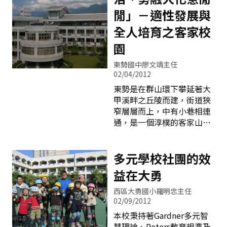
習，共同對話成長，在行政
得活潑熱鬧，遠遠地我望見
團隊的藍圖架構下逐步開
閒」－適性發展與
校園一角，一群幼童軍捲起
展，不僅學生樂於閱讀、勤
全人培育之客家校
衣袖，奮力地刷洗中庭地
於寫作，教師亦能在專業成
板，這群孩子努力的模樣真
長上有所精進，深化學校本
園
是惹人喜愛。相同的情形也
位課程，讓學生快樂的習得
在學校五星級廁所可以看
東勢國中廖文靖主任
帶得走的能力。 「閱讀」為
到，曾經有一位老師讚歎地
02/04/2012
一切學習的根本，語文能力
說，我們的學生居然連掃廁
東勢是在群山環下攀延著大
的涵養是我們責無旁貸的教
所這種一般人叫苦的差事都
甲溪畔之丘陵而建，街道狹
育使命。在學生閱讀寫作的
做得那麼起勁。這種現象真
窄層層而上，中有小巷相連
歷程上，先透過各學年閱讀
是令每一個四維人感到驕
通，是一個淳樸的客家山
計畫推展，運用班級中的科
傲，生活教育
城，在2005年獲得世界衛生
技ICT設備，結合圖書室班
組織安全社區認證，同時也
級書箱，親子手冊上的勵志
是全球第92個安全社區、亞
多元學校社團的效
佳句、每日成語、唐詩、靜
洲第6個安全社區、全球第1
思語、閱讀成長紀錄及優良
益在大勇
個客家安全社區，而東勢國
作文等文本漸次推展，再以
中正位處於其中靜謐之一
閱讀小博士獎勵評選辦法和
西區大勇國小羅明忠主任
隅。 東勢國中正面大樓迎面
親子共讀好書推薦為配套，
02/09/2012
可見的楹聯－「東就群師心
並結合每月的順天藝文寫作
本校秉持著Gardner多元智
浩浩、勢融大化意閒閒」，
日刊載優良作文於校網供孩
慧理論、Peters教育規準及