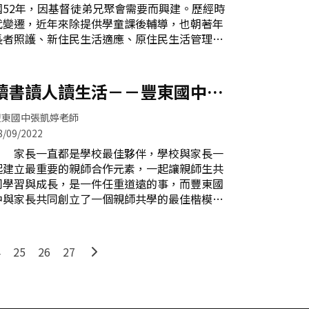
國52年，因基督徒弟兄聚會需要而興建。歷經時
念，想要陪著孩子一起成長，成為孩子的榜樣。
代變遷，近年來除提供學童課後輔導，也朝著年
而且除了自家孩子好之外，希望其他的孩子也能
長者照護、新住民生活適應、原住民生活管理協
好，所以開啟了進校園講故事的旅程。」當時服
助等方向努力，已然成為社區生活核心。 汝
務的對象有北區中華國小及南區國光國小的圖書
鎏國小亦位於忠義里，是個典型眷村，社區目前
館等處。麗容隊長真是文武雙全，十八般武藝樣
有外省人第二至四代、本省人、原住民、新住民
讀書讀人讀生活－－豐東國中家
樣精通。 隨著家中老二到忠孝國小就讀，麗
等，學區內弱勢家庭比率偏高，部分家庭功能不
容隊長也開始服務本校學童。因為喜歡靜思
長讀書會
彰，孩子成長過程不易。所幸，鄭兆文牧師二十
豐東國中張凱婷老師
幾年前來到聖潔教會服務，本著對基督的信仰及
8/09/2022
愛世人的關懷，為莘莘學子開設課輔班，翻轉了
家長一直都是學校最佳夥伴，學校與家長一
孩子的未來。鄭兆文牧師認為：「教育是生命感
起建立最重要的親師合作元素，一起讓親師生共
動生命的志業。」因此，每天放學後，鄭牧師和
同學習與成長，是一件任重道遠的事，而豐東國
他的教育夥伴們，總會接送學童們來到聖潔教
中與家長共同創立了一個親師共學的最佳楷模－
會，開始絢麗多彩的課輔與生活指導。鄭牧師經
－家長讀書會。 二十二年前，由校內教師翁
常於課輔班鼓勵學童 除了課業的加強外，教
淑紋老師發起，號召了當時有心學習的家長，以
會也非常重視品格教育，當孩子完成課業後，便
「讀一輩子的好書，做一輩子的朋友」作為通關
會帶著他們來到大草皮的空地上，體驗「品格足
4
25
26
27
密語，星期二的午後，放鬆心情，來到校園參加
球」、「品格籃球」、「品格躲避球」等球類運
讀書會，大家一起共讀，每每激盪出絢麗的火
動
花，不僅悠遊在書海中，更是與自己過往的人生
經驗對話，閱讀自己的心書，豐富了生命的亮度