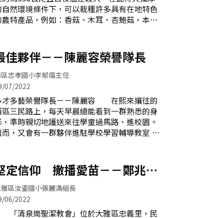
班來做資源回收的小朋友，因為能用自己的力量
的自然環境條件下，可以栽種許多具有在地特色
為環境盡一份心力，也用身教鼓勵孩子們成為環
的農特產品，例如：香菇、木耳、杏鮑菇，本校
保小尖兵，讓她感覺很充實、愉悅！ 一直愛
以此發展食農教育校本課程，希望學生可以從動
逛街買衣服的佩君，參加大勇教育志工隊已經五
手做、做中學的過程，累積學習動能，愛上學
年了，她發現自己參加志工隊以後減少了很多的
習。 近幾年本校積極向臺中市新社區農會四
最佳夥伴－－陳麗容榮譽隊長
治裝費支出，因為除了家裡，待在大勇的時間最
健會申請經費，其成立的宗旨為培養在地青少年
長。每當穿上志工隊服走在校園時，聽見小朋友
正向發展，從農業出發，也將經營理念加入
西區忠孝國小李郁儒主任
STEAM精神及SDGs理念，希望運用科學方法，
9/07/2022
讓更多在地學童可以了解農業產業的重要性及永
多才多藝榮譽隊長－－陳麗容 在熙來攘往的
續環境的觀念。新社區農會四健會提供師資，教
西區三民路上，每天早晨總能看到一群熟悉的身
導學生香菇太空包的知識。 因為有新社區農
影，準時親切地護送來往學童過馬路、進校園。
會四健會的經費挹注，學校在校搭起菇寮，並邀
繼而，又會有一群夥伴進駐學校學習輔導教室 、
請種植木耳的農民，前來教導學生如何種木耳，
圖書室、體育器材室、花圃綠地等處，給予學子
藉此認識地方產業與地理環境資源，並結合本校
不同的服務與協助。這就是忠孝國小教育志工隊
課程願景與12年國教新課綱的精神，發展本校食
的日常，幕後最大推手，正是今日文章的主角－
堅定信仰 撒播愛苗－－鄭兆文
農教育，玩出生活力。四健會吳螢亮老師入校教
－陳麗容榮譽隊長。 麗容隊長投身志工行列
導學生如何栽種木耳 此外，每一學期初，
牧師
已達25年，期間榮獲內政部志願服務銅質獎、銀
大雅區汝鎏國小張麗滿組長
質獎，及臺中市志願服務二等獎、三等獎。而這
9/06/2022
一切緣起於民國86年中華國小晨光時間的「故事
「清泉崗聖潔教會」位於大雅區忠義里，民
媽媽」，麗容隊長說：「當初就是簡單的起心動