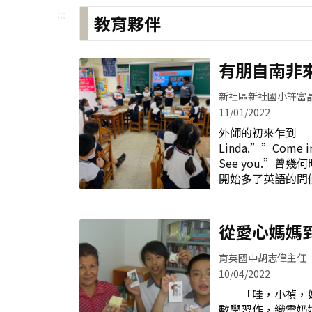
:::
教育夥伴
有朋自南非
伴
新社區新社國小許富
11/01/2022
外師的初來乍到 ”Go
Linda.””Come i
See you.”
開始多了英語的問
山腰的公立小學，
分的孩子也都擁有
預告即將有一位外
從愛心媽媽
睜大了眼，帶著不
老師要來新社國小
育英國中胡志偉主任
驚訝的感覺，孩子
10/04/2022
子，腦中不知閃過
「哇，小禎，妳
場。 盼啊盼，
數學習作，織雲