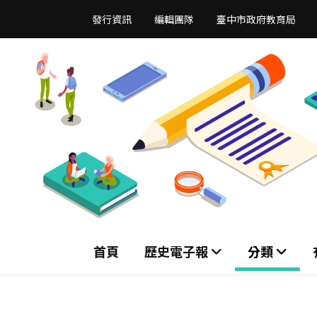
跳
發行資訊
編輯團隊
臺中市政府教育局
到
主
要
內
容
區
首頁
歷史電子報
分類