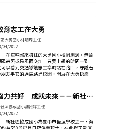
教育志工在大勇
西區大勇國小林明周主任
0/04/2022
在車輛熙來攘往的大勇國小校園周邊，無論
烈陽高照或是風雨交加，只要上學的時間一到，
就可以看到交通導護志工準時站在路口，守護著
小朋友平安的過馬路進校園，開展在大勇快樂學
習的日常。 每天早上在北側門擔任交通導護
的庭欣表示：「看到大勇未來的棟樑精神抖擻，
都讓我充滿朝氣、活力十足，當然我的付出讓自
協力共好 成就未來－－新社四
己的孩子也耳濡目染，加入學校導護生的行列，
健會
一起守護大勇學子上下學的安全，我想這就是以
新社區協成國小劉雅婷主任
身作則的最佳典範。」 106年加入大勇志工
0/04/2022
隊大家庭的君虹，選擇投入最喜歡環保救地球的
新社區協成國小為臺中市偏遠學校之一，海
資源回收組，每個星期三早上在大門廣場迎接各
拔約為550公尺且日夜溫差較大，在此得天獨厚