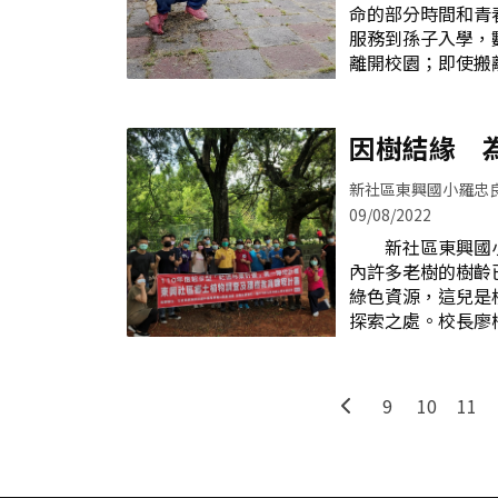
命的部分時間和青
及餐費、陽明輔訊
服務到孫子入學，
學生獎勵禮物等。
離開校園；即使搬
唱團、直笛隊、英
中惦念著東峰的學
關需求，家長會也
樸實地付出，這是
學校強力的後盾。
敬的大哥、大姐。
因樹結緣 
是學校強力的後盾
吧！ 在晴空萬
項會議 學校因
攀樹師
木賣力伸展的季節，
新社區東興國小羅忠
工的支
群組必然會響起這
09/08/2022
升旗台、花台草皮
新社區東興國小
始報名。」緊接著
內許多老樹的樹齡
息的下方接龍。從
綠色資源，這兒是
各色遮陽帽的志工
探索之處。校長廖
在司令台週遭，囂
興的孩子，都值得
所經之處，乖乖地
的健康與維持美麗
地。在晨光中整
就此展開……。
喬木褪下了金黃的
9
10
11
生除了是攀樹師教
瀟灑的鋪滿了腳踏
問，經常為五棵銀
度檢查樹冠層，並
他的巧手修剪後