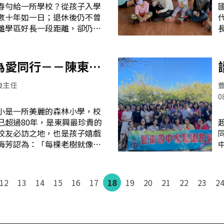
春勻給一所學校？從孩子入學
刊物、學生慶生會禮物代金、
數十年如一日；退休後仍不曾
此外，對外比賽團隊，如：合
離學區好長一段距離，卻仍心
語歌謠、扯鈴隊，比賽時的相
子，不辭辛勞與奔波，執著而
都出錢出力，無條件支持，是
東峰國中的教育志工，一群可
家長會到校參與教師節活動，
草兒們，乖乖交回佔領的土地
為愛同行－－陳東榮
家長會組織健全，定期召開各
里，綠意迎人的校園裡，在花
人手有限，很多活動必須靠志
隔一段時間，志工隊的Line
良主任
一則訊息：「大家好！學校的
0
等需要整理，可以協助的人開
是一所美麗的森林小學，校
，一位又一位的志工開始在訊
已超過80年，是東興最珍貴的
涼爽的晨間開始，會看到戴著
校友必訪之地，也是孩子嬉戲
們，像一朵朵彩色的蕈菇逡巡
梅芳認為：「每棵老樹就像東
張瘋長的雜草，在彩色遮陽帽
被好好對待。」為拯救銀樺樹
降低了高度，讓出了佔領的土
樹形，與陳東榮攀樹師的緣份
理校園的志工們 當校園裡的
孩子嬉戲探索之處 陳東榮先
葉子，隨著冬季的陽光和冷意
12
13
14
15
16
17
18
19
20
21
22
23
2
練外，更是本校的家長會顧
車棚前的柏油路面，彷彿
樺樹進行整型，他會以不同角
將腐朽老弱樹枝修除，老樹在
，姿態更優美了。 此外，陳