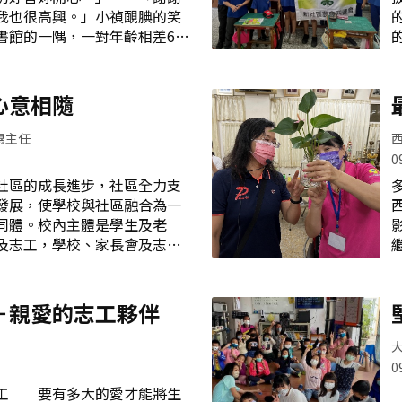
面改採線上課程，為了不讓大
我也很高興。」小禎靦腆的笑
極協助外師進行線上教學，鏡
館的一隅，一對年齡相差65
 Linda和網路另一端的孩子們，開
學習桌前，不斷傳來琅琅讀書
服務的新扉頁。當教室裡出現
而這正是教育志工張織雲老師
後，來到了新學期，學校也回
輔的溫馨畫面。 現年78歲
心意相隨
國88年退休後，一直擔任育英
，23年來已輔導約50名的學
惠主任
的付出。平時協助資源生與特殊
0
心理輔導，是大家最喜歡、最
區的成長進步，社區全力支
。 織雲老師擔任課輔志工
發展，使學校與社區融合為一
長的代溝隨時代進步變得日益
同體。校內主體是學生及老
是青春期孩子的重要課題，她
及志工，學校、家長會及志工
導學生，學生都能入心，表現
力，組成鐵三角，使我們成為
自己的身教與言教，逐步收到
「社區學校化」的典範學校，
也讓張老師體悟到品德教育真
精神及文化之中心，形塑最優
－親愛的志工夥伴
才有希望。 尤其資源生在表
隊。 本校家長會組織健全，
或多或少有障
推展，給予學校最大的精神支
項活動能達成目標，提供許多
0
如：一年級新生餐盒、折疊
志工 要有多大的愛才能將生
點費、學生各項對外比賽獎金