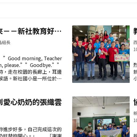
來－－新社教育好夥
晶組長
1
od morning, Teacher
n, please.””Goodbye.””
曾幾何時，走在校園的長廊上，耳邊
候語。新社國小是一所位於半
這裡的居民大多務農，絕大部
著天真純樸的草根性，當校長
籍教師來學校服務時，個個都
到愛心奶奶的張織雲
可置信的語氣問著：「有外國
？」期待的心情很快就淹沒了
們天天都在倒數外師入校的日
1
了多少和外師互動的小劇
進步好多，自己完成這次的
外師終於來了！但此時的孩子
奶奶好替妳開心。」 「謝謝