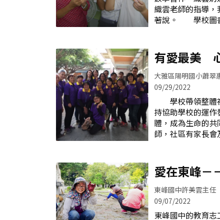
們，正因為疫情全
織雲老師的指導，
家失望，教務處積
著說。 學校圖書
頭裡的Teacher
歲的師生比肩坐在
啟了外籍教師到校
聲與細微的笑語－
外師 暑假結束
平時與學生進行課
有愛最美 
歸正常教學，學生
的張織雲老師於民
國中教育志工隊志工
大雅區陽明國小蕭翠
生，逾2000小時
09/29/2022
生的生活、課業及
學校帶領整體社
慈祥的愛心媽媽
持協助學校的運作
時，發現學生與師
體，成為生命的共
嚴重，情緒控管更
師，社區有家長會
試著用靜思語來引
共同為教育奉獻心
也愈來愈好，加上
「學校社區化」、
潛移默化的效果。
建構學校成為社區
愛在東峰－
的要扎跟，教育
質陽明國小大團
達、行為及思考上
協助學校各項活動
東峰國中許美雲主任
持，為了讓學校各
09/07/2022
資源，挹注學校，
東峰國中的教育
椅、正音班老師鐘