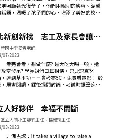
題，無論國語或數學，甚至小朋友生活情境遇到
默地照顧著光復學子，他們用親切的笑容、溫馨
困難，都會適時引導，是支持孩子的一股重要力
的話語，溫暖了孩子們的心，增添了美好的校園
量。每週三，環保組志工固定入校協助資源回
回憶，他們是光復最佳教育好夥伴－－光復蘭馨
收。志工爸爸媽媽們細心指導孩子，落實資源回
愛心志工隊。111學年度孝親感恩活動暨愛心志
收分類工作，孩子們從境教培養隨手做環保、行
工表揚大會合影 光復蘭馨愛心志工隊成立至
北新創新榜 志工及家長會讓愛
動愛地球的好習慣。戲劇志工每年進行校外社區
今已35年了，分為「交通組」、「圖書組」及
服務義演 圖書組志工於館中協助書籍借還工
發光
「愛心組」三大組，每個上學的日子我們一定會
北新國中李晏青老師
作，將圖書館
看到愛心志工服務的身影，他們或在路口協助小
8/07/2023
朋友過馬路、或在圖書室辦理圖書借閱、或在愛
考完會考，想做什麼? 是大吃大喝一頓，還
心工作室提供專線服務等；另外諸如校慶活動、
空發呆? 學長姐們口耳相傳，只要認真努
支援學生健康檢查、施打疫苗，愛心志工們也會
力，達到基本功－－會考零5C，免費看電影！ 於
一起動員協助，與學校活動緊密連繫，讓光復孩
是，展書閱讀，課後提問討論，考試時振筆疾
子們得到更好的照顧。交通組－－提供光復孩子
書......翻開孩子們一頁頁的生活印象，常出現一個
們安全的保障 交通組志工們不管炎炎夏
個的陪伴身影，那是家長們無盡的關愛與支
日、還是狂風驟雨，千千萬萬個日子始終如一，
持。 新生訓練第一天，走進校門口，惶惶然
立人好夥伴 幸福不間斷
他們從未被天氣打敗，每天早晨與放學時間，總
不知自己的教室位在哪一棟大樓，哪一樓層？
是準時出現在校園周邊車水馬龍，人車爭道的路
來，別怕！親切的愛心志工隊歡迎著，愛心媽媽
北區立人國小王靜宜主任、楊淑琦主任
口
們一個個問候莘莘學子，逐一指引方向。運動會
8/03/2023
熱鬧滾滾，太陽好熱情啊！ 趣味競賽、田徑比賽
洲古諺：It takes a village to raise a
後，渴了嗎？餓了嗎？ 在排球場邊的樹蔭下，一