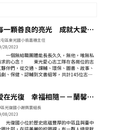
每一顆善良的亮光 成就大愛的
光芒
北屯區東光國小翁嘉穗主任
9/28/2023
一個無給職團體能長長久久，無他，唯無私
無求的心念！ 東光愛心志工隊在各崗位的志
工夥伴們，從交通、課輔、環保、圖書、故事、
戲劇、保健、認輔到文書組等，共計145位志
工，每組志工都在不同角落辛勤付出、不求回
報，美好傳承讓校務運作更加順暢，是學校助
力，更是親師生之福。志工隊組長群合照 每
愛在光復 幸福相隨－－蘭馨愛
天清晨，在學校四周交通要道看到身著交通背
心志工隊
心、手持旗幟的交通組志工進行導護，無論春夏
中區光復國小謝佩寰組長
秋冬或豔陽雨天，總是風雨無阻為學生安全把
9/08/2023
關，守護學童行的安全。課輔組志工每天早修，
光復國小位於歷史底蘊豐厚的中區且與臺中
協助課業需要補救的孩子，幫助孩子解決課業難
公園比鄰，在這美麗的校園裡，有一群人總是默