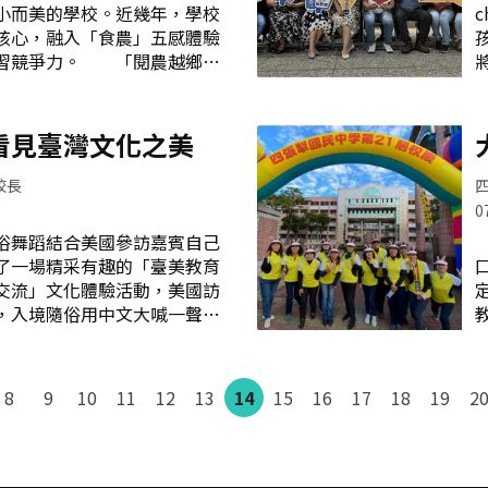
小而美的學校。近幾年，學校
、晨間閱讀、體能活動、主題
核心，融入「食農」五感體驗
用餐禮儀指導、餐畢牙齒清潔
學習競爭力。 「閱農越鄉樂
整理協助，皆可見其在旁輔佐
課程，在推動課程時，慶幸有
姐協助孩子進行體能活動燕萍
閱讀志工隊，在洪詩繪隊長領
 她陪伴特生閱讀時，會引導
為教育好夥伴，共同推展豐富
看見臺灣文化之美
現的人物，並引導孩子認知部
活動，讓孩子愛上閱讀。最佳
子敘述圖片內容，進而加長句
志工隊一、閱農篇 「閱讀」
校長
程核心，隨時閱讀、處處閱讀
0
志工們協助低年級晨讀活動，
舞蹈結合美國參訪嘉賓自己
修閱讀課程；他們平日也是學
了一場精采有趣的「臺美教育
國閱讀城堡的最佳管家，從協
交流」文化體驗活動，美國訪
書櫃、打掃圖書室到維修書
，入境隨俗用中文大喊一聲
志工執勤工作的日常。此外，
國小是臺中市唯一的國小舞蹈
讀，志工們協辦多場多元闖關
逾四十年舞蹈教育的優秀桂
日活動及主題書展等，讓孩子
部委託國立中興大學辦理的
助書籍借閱流通志工在奧茲國
8
9
10
11
12
13
14
15
16
17
18
19
2
管國際教育交流」中，特別參
越鄉篇 「走讀」是安定國小
賓體驗藝術教育如何在臺灣深
與教育部締約的各州教育廳行
州教育廳副教育廳長 Dr.