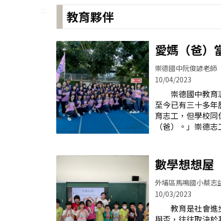
:::
教育夥伴
愛媽（爸）
崇德國中阮俊諺老師
10/04/2023
崇德國中教育志
至今已有三十多年
育志工，但學校同
（爸）。」崇德志
心輔導、資料處理
愛媽（爸）人數最
上，車流量大，學
數學想想屋
環生，幸好每天有
心、家長放心。而學
外埔區馬鳴國小蔡志
數多，愛心輔導、
10/03/2023
分工，協助學校推
教育是社會進步
期間，疫苗施打、
與否，往往取決於