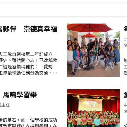
當夥伴 崇德真幸福
0
工隊自創校第二年即成立，
歷史。雖然愛心志工已改稱教
仁還是習慣稱他們：「愛媽
工隊依執勤任務分為交通、愛
、圖書管理等4組，其中交通組
多。本校位於崇德路交通要道
生上放學常需與車爭道，險象
 馬鳴學習樂
交通組協助導護，讓學生安
校目前近1300個學生，班級
益主任
資料處理、圖書管理組依職責
0
動業務，功不可沒。疫情肆虐
的基石，而一個學校的成功
口罩與快篩試劑分裝發放，事
其教育夥伴的支持與參與。在