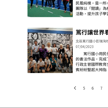
民風純樸，是一所
入園物品擺放引導
團隊以「閱讀」為
學習、唐詩吟詠、
活動，提升孩子
協助、寢具鋪設及
安定」為本校校訂
陪同的身影。燕萍
一群最佳神隊友—
姐耐心指導孩子
軍下，與老師們成
篤行讓世界
孩子注意書籍中出
多元的閱讀課程及
分的指認，協助孩
神隊友－－閱讀
北區篤行國小彭瑞洵
是安定國小校訂課
07/04/2023
是校園風景。閱讀
篤行國小用民俗
為班級量身訂做早
的書法作品，完成
校圖書室－－奧茲
行政主管國際教育
助書籍借還、整理
賓紛紛豎起大拇指
籍，這些都是閱讀
「讚」！ 篤行
為了鼓勵孩子們閱
藝術才能班，擁有
活動、奧茲國書香
冠，在這次由教育
喜閱樂學。志工協
5
6
7
「臺美教育行政主
故事屋演出二、
訪篤行國小，讓來
校訂
耕，美國訪賓來自
政主管，包括華盛頓