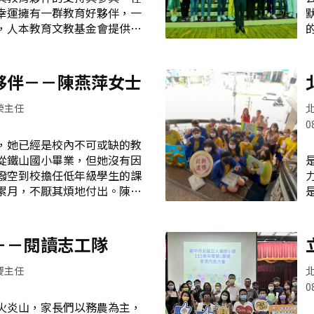
有這些夥伴們協助才能順利完
幸運擁有一群教育好夥伴，一
和愛媽（爸）們相處，發現崇
，人本教育文教基金會提供本
特色。愛媽（爸）協助疫苗施
教育意義的計畫－－數學想想
取向，也是關係取向團體 志
樂學數學。志工與學生合照
，討論工作分配，每學期都會
師資志工群須經過專業培訓，
夥伴－－陳燕萍女士
議，隊長與副隊長也會定期邀
書，他們不僅具有優秀的教學
部會議。會議中除了討論會務
著深厚的理解和熱愛，激發學
榮主任
此計畫的核心人物，也是關鍵
0
 每週四下午的兩節課是數學
她已經是校內不可或缺的教
上課時間，課程使用的專屬教
從鐵山國小畢業，但她沒有因
是放
計，豐富的數學內容，還融入
撥空到校擔任低年級學生的課
，使學生能夠更容易理解和記
累月，不厭其煩地付出。陳燕
多樣性也讓每位學生能夠按照
於106年成立附設幼兒園，
培養了他們自主學習的能力。
長才，特聘其擔任幼生特教助
教材設計能增進學生閱讀力
特殊生所需之專業面向極廣，
－－閱讀志工隊
另一個優勢是以閱讀方式導入
幼生，不論在班級經營及教學
種教學方法將抽象的數學概念
醫院醫師、物理治療師等特教
慶主任
助支持，或是學校各處室行政
0
需依學生需求做彈性調整。
炎山，家長們以務農為主，
非
的工作內容包羅萬象，例如：