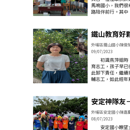
情又多又雜，幸虧
馬鳴國小，我們很
成。輔導室長時間
路陪伴前行。其中
德志工有以下幾個
校一個極富創意和
打志工隊是任務
屋，讓孩子們快
工隊為了推動隊務
數學想想屋計畫的
鐵山教育好
召開期初及期末會
並持有志工師資證
請各組組長召開幹
能力，還對數學有
外埔區鐵山國小陳俊
生的學習興趣，是
09/07/2023
成功要素之一。
初識燕萍姐時，
想想屋計畫的固定
育志工，孩子早已
材，是經過精心設
此卸下責任，繼續
了趣味性和互動性
輔志工，如此經年
憶數學概念；教材
萍女士 直到本校
自己的節奏學習，
更是器重燕萍姐的
數學想想屋教材
理員，大家皆深知
安定神隊友
數學想想屋計畫的
更遑論服務對象為
基本數學概念，這
策略的調整，以及
外埔區安定國小陳嘉
轉
相關專業人員的協
08/07/2023
人員的配合，均
安定國小瞭望火
燕萍姐擔任教助員