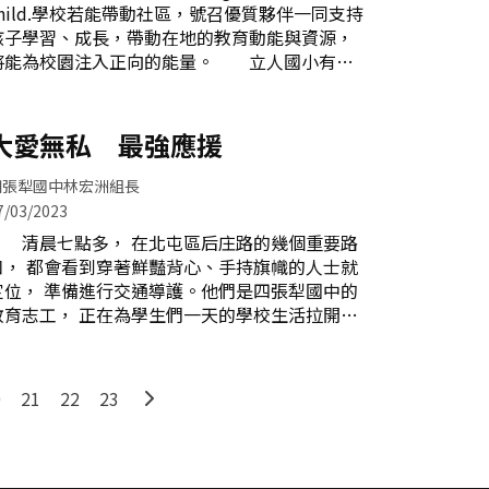
child.學校若能帶動社區，號召優質夥伴一同支持
整排的小吃攤，香味飄散。這些由愛心志工隊所
孩子學習、成長，帶動在地的教育動能與資源，
料理的各種小吃，從可以飽腹一餐的酥炸雞腿
將能為校園注入正向的能量。 立人國小有一
排，到小點心花枝丸串，甚至現煮紅茶、冬瓜
群默默耕耘奉獻的教育夥伴—家長會及志工們，
茶、檸檬愛玉等天然解渴的飲料，同時也都是家
由於他們的努力與付出，為孩子們樹立了愛的典
長會滿滿的愛心。想借書，卻不知道喜歡的書在
範，也為校園融入互愛、互助與感恩的文化，營
大愛無私 最強應援
圖書館的哪一個櫃位？除了運用校圖官網查詢，
造幸福社區氛圍。師生最強後盾－－家長會
每天在「活水書堂」裡值班的愛心媽媽
立人國小家長會創校至今，歷經34個年頭，今年
四張犁國中林宏洲組長
由優質熱情的李雯蒨會長連任，與榮譽會長們和
7/03/2023
全體家長通力合作，協助學校推展校務，是學校
清晨七點多， 在北屯區后庄路的幾個重要路
強而有力的後盾。家長會與社區共營立人美感校
口， 都會看到穿著鮮豔背心、手持旗幟的人士就
園 家長會充滿活力，積極參與學校會議，提
定位， 準備進行交通導護。他們是四張犁國中的
供寶貴的建議；募集各界物力資源，改善教學環
教育志工， 正在為學生們一天的學校生活拉開序
境，協助各項活動推展；反映家長意見，溝通教
幕，此乃后庄地區最美的風景。 無論豔陽高
育觀念，促進親師互信合作。在拔尖扶弱的部
照或是風雨交加，他們總是準時地出現在執勤地
分，提供績優獎勵金鼓勵對外參賽表現優異的孩
點， 守護著每一位學生的安全，讓家長安心的讓
子；對於遭遇急難的學生，也給予及時的支援。
0
21
22
23
孩子出門。隊裡交通組志工李大姐說:「一開始是
此外
因為自己的小孩上國中，早上帶他上學就順便當
導護志工， 後來孩子畢業了，自己在這3年的服
務裡找到成就感， 就想說繼續做下去， 沒想到這