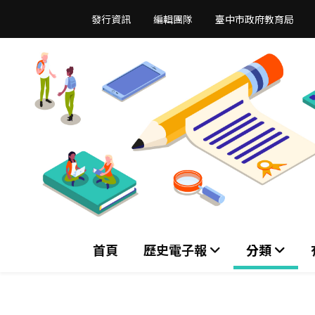
跳
發行資訊
編輯團隊
臺中市政府教育局
到
主
要
內
容
區
首頁
歷史電子報
分類