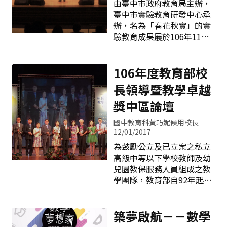
由臺中市政府教育局主辦，
校的市立光復國民中小學則
動，期盼透過「以風箏翔空
臺中市實驗教育研發中心承
是以「智慧農村i學習，行動
象徵將愛與希望放飛 拒絕毒
辦，名為「春花秋實」的實
創客在光復」為主題，將行
品 迎向彩色人生」積極落實
驗教育成果展於106年11月4
動學習結合環境教育與創客
反毒宣導，與民眾一同打擊
日辦理開幕。主辦單位邀請
教育，以霧峰當地特有產業
毒品。 希望藉由扶輪社的拋
了16所實驗教育學校、機
「香菇」為主題，帶領學生
磚引玉，讓市民更加了解毒
構、自學團體以及自學生參
106年度教育部校
利用APP與教育雲學習資
品的危害，並引起更多民眾
與發表，主要目的在展示臺
源，進行行動探究與問題解
長領導暨教學卓越
的關注及民間的力量，共同
中市實驗教育成果，以提升
決，展現
築起一道守護校園反毒之牆
臺中競爭力及打造以學生為
獎中區論壇
籬。當天，來自臺中市近
中心的教育模式。 此次
900名市民，攜家帶眷共同
國中教育科黃巧妮候用校長
成果展分為動態表演、靜態
參與這場反毒活動，活動在
12/01/2017
資料展示及海報說明。活動
競技風箏的精采演出後，隨
為鼓勵公立及已立案之私立
由動態展及靜態資料展示揭
著市民的掌聲下完美落幕。
高級中等以下學校教師及幼
開序幕，內容為實驗教育單
此外，為強化校園反毒牆籬
兒園教保服務人員組成之教
位各具特色的學習成果展演
暨反毒觀念扎根，教育局配
學團隊，教育部自92年起設
及學生學習歷程展示，如中
合國教署「結合國民中、小
立「教學卓越獎」，鼓勵教
坑國小饒富客家風格之花鼓
學家長會培訓反毒宣導種子
師專業成長、團隊合作、創
陣、東汴國小氣勢磅礡的大
新教學、適性輔導，樹立優
築夢啟航－－數學
鼓陣、楓樹腳的特技單車表
質教學典範，以提升教師教
演及帶有歷史色彩之孔明借