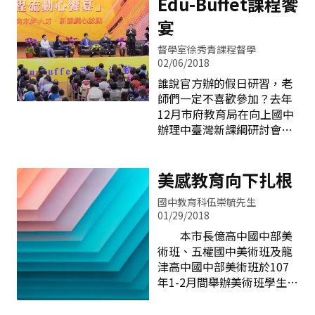
Edu-Buffet課程饗
宴
督學室徐秀青課程督學
02/06/2018
誰說官方辦的假日研習，老
師們一定不喜歡參加？去年
12月市府教育局在向上國中
辦理中臺灣新課綱研討會，
共吸引了近千位教師自主報
名參加。此次活動由教育局
彭富源局長化身為教育大廚
美感教育向下扎根
「阿源師」進行活動宣傳，
國中教育科伍崇毓先生
用新課綱「自發、互動、共
01/29/2018
好」的精神與核心素養的
本市長億高中國中部美
「知識、能力、態度」來佐
術班、五權國中美術班及龍
味，炒出各式各樣教學示例
津高中國中部美術班於107
的課程饗宴，吸引全臺教師
年1-2月間舉辦美術班學生作
報名參加，各場次課程以秒
品展，展出作品內容多元，
殺速度搶光！ 開幕式「培育
並融入創意思維，充分呈現