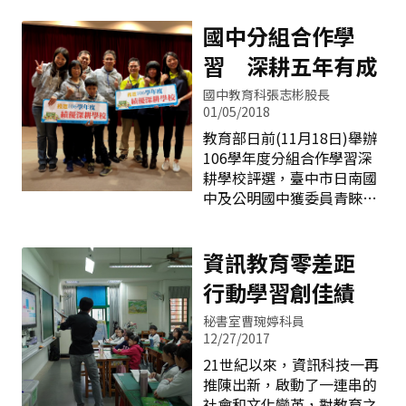
未來人才 新課綱心啟動」論
學生在校學習的繪畫技能與
壇由彭局長親自主持，與談
國中分組合作學
創作能力。 一、長億高中國
貴賓誠致教育基金會執行長
中部美術班 臺中巿立長
呂冠緯認為未來教育首重數
習 深耕五年有成
億高中國中部美術班第九屆
位學習，並建議老師實踐因
國中教育科張志彬股長
畢業展於107年1月6日起至
材施教三部曲與鼓勵學生運
01/05/2018
21日在本市屯區藝文中心辦
用數位平台自主學習。霧峰
理-「也獸派」特展，此次展
教育部日前(11月18日)舉辦
農工退休校長，現職山野電
出的160件作品，展現學生
106學年度分組合作學習深
機副總經理洪玉水則認為這
三年來的學習成果，作品內
耕學校評選，臺中市日南國
一波新課綱激發並支持老師
容涵蓋水彩、水墨、書法、
中及公明國中獲委員青睞，
對教育的熱情，才是培育未
漫畫、平面設計等各式媒
在全國僅三所績優學校中獲
來人才的成功關鍵。他認為
材，充分展現學生們不同藝
得其中兩席。教育部國民及
學校教育就是適性教育，落
術技法的專長。 二、五權國
學前教育署自101學年度起
資訊教育零差距
實生活教育中，培養學生核
中美術班 臺中市立五權
推動「活化教學～分組合作
心素養，才能找到孩子成功
行動學習創佳績
國民中學自107年1月6日至1
學習的理念推廣與實踐方
的亮點。為臺灣而教TFT教
月17日於本市文英館(主題暨
案」計畫，五年來臺中市各
育基金會
秘書室曹琬婷科員
文英畫廊)舉辦美術班學生作
國中積極參與該計畫，讓學
12/27/2017
品展~「奇藝&bull;象徵」，
生更主動參與課堂學習，有
21世紀以來，資訊科技一再
展出一百多幅素描、水彩、
顯著的教學成效。 公明國中
推陳出新，啟動了一連串的
水墨、版畫等畫作，以多元
自推動分組合作學習以來，
社會和文化變革，對教育之