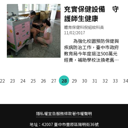
中區成果展」，有來自各地
小學）在《愛上石 愛上學 創
雅區大明國小張崴耑老師的
的師長、家長、學生熱情參
充實保健設備 守
造幸福心學園》中，不讓教
社會區域共備社群及清水區
與，活動圓滿成功。 上午由
育
護師生健康
清水國小陳維民老師的
教育局劉副局長火欽出席開
system國小數學備課研究室
幕式，下午彭局長富源親自
體育保健科倪紹紋科員
等，都是自主共備學習的標
參觀體驗各校特色課程，彭
11/02/2017
竿。 有鑒於此，在「看
局長與各校的展示攤位、教
為強化校園預防保健與
見不一樣的教學風貌」前提
室的老師及學生熱絡互動，
疾病防治工作，臺中市政府
下，本市教育局特別委請國
體驗每個學校生動又有趣的
教育局今年度挹注500萬元
教輔導團數學學習領域國小
精彩課程，見證臺中市教育
經費，補助學校汰換老舊健
輔導小組輔導員，同時也是
發展成果。 教育部「高中優
康中心設備，偏遠地區學校
106年親子天下創新100得獎
質化輔助方案」計畫自96學
優先納入補助，嘉惠共133
教師清水國小陳維民老師協
年度起開辦，透過計畫的輔
所學校。教育局長彭富源表
助規劃6場次「數學夢想
22
23
24
25
26
27
28
29
30
31
32
33
3
助，引領高中教師專業成
示，市府每年編列預算補助
家」系列工作坊，分別邀請
長，學生優質學習，促進學
學校汰換及更新設備，並完
國內數學專家：
校精進發展。十年來，臺中
善校園護理專業人力，給予
市各高中透過高優計畫的輔
師生全方位的健康關注，盼
助，以及教育局的整體規劃
提升師生安全安心的就學能
隱私權宣告
服務條款
與相關經費的挹注，各校逐
著作權聲明
量。 教育局表示，依據
步發展出辦學特色，開發出
教育部訂定的各級學校健康
地址：42007 臺中市豐原區陽明街36號
具有學校特色並符應學生需