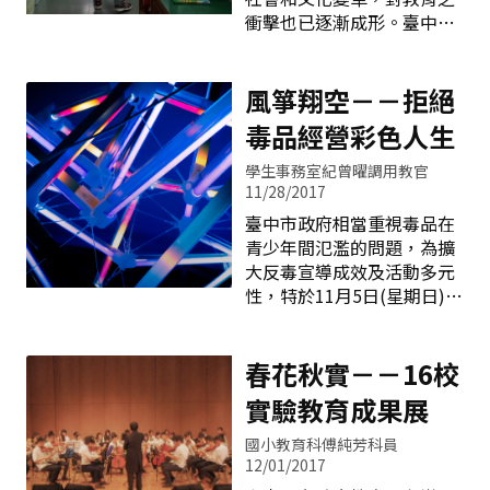
的媒材及創作議題，揮灑出
秉持著自發學習(self
衝擊也已逐漸成形。臺中市
精緻亮麗的作品。 作品
regulated learning )、合作
一向重視全市教育均衡發展
展現出美術班學生在校園中
學習(coperative
與建設，為期縮短城鄉差
接受美感薰陶，
learning)、卓越(pursuit of
距，實踐公平正義之教育環
風箏翔空－－拒絕
excellence)的理念，為解決
境，本局以學習者為中心，
毒品經營彩色人生
教學困境、提升學生學習成
配合教育部推動行動學習計
效，全校多達57%教師自願
畫，在106年度參與計畫的
學生事務室紀曾曜調用教官
加入分組合作學習模式，在
推動學校創下9所的新高，
11/28/2017
臺北教育大學的協助及王金
並同時獲得教育部優良學校
臺中市政府相當重視毒品在
國教授的指導下，學習開始
及傑出教師殊榮，為臺中市
青少年間氾濫的問題，為擴
充滿趣味，學生可以主動參
資訊教育領域創下佳績。 臺
大反毒宣導成效及活動多元
與教與學的整個過程，讓教
中市推動學校發展各校特色
性，特於11月5日(星期日)邀
室展現了多元風貌；同時也
教學，連續2年獲得優良學
請以臺中中科扶輪社為首，
讓學生的學習成效大大提
校的西屯區長安國小以閱讀
號召臺中西屯扶輪社、臺中
升，在今年的會
與環境教育－－認識鳥類生
東海扶輪社、臺中黎明扶輪
春花秋實－－16校
態為行動學習的兩大主軸課
社、臺中網路扶輪社等共5
實驗教育成果展
程，同時結合密室脫逃實境
個扶輪社攜手合作，以鼓勵
闖關活動，實踐遊戲式學習
青少年參與正當休閒活動為
國小教育科傅純芳科員
和團隊合作的教學目標；第
主題，共同舉辦「飛揚的青
12/01/2017
1次參與計畫就入選優良學
春-拒絕毒品、彩色人生」活