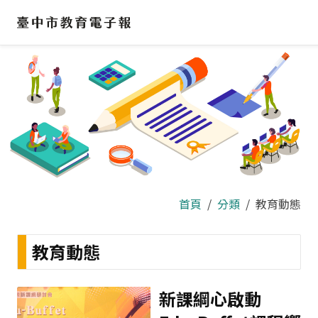
跳
到
主
要
內
容
區
首頁
分類
教育動態
教育動態
新課綱心啟動