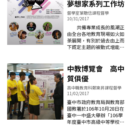
夢想家系列工作坊
學績效及提高教學品質；且
東風的劇場演出、私立磊川
於93年開辦「校長領導卓越
華德福實驗教育學校帶來充
督學室葉聰信課程督學
獎」，鼓勵校長專業領導、
滿華德福風格的音樂劇演
10/31/2017
創新經營，樹立優質學校經
出。另透過11月4日至10日
共備專業成長的風潮正
營典範，以提升學校辦學績
各實驗教育單位之海報說明
由全台各地教育現場如火如
效。 106年度校長領導暨教
展示，可以呈現各實驗教育
荼展開，有別於過去由上而
學卓越獎獲獎團隊業於9月8
單位的辦學理念及特色。
下既定主題的被動式增能，
日頒獎典禮公布，謹訂於12
實驗教育自實驗教育三
現在的教師專業發展更強調
月6日星期三假本市青年高
法通過以後，在學校型態方
所謂「自己的研習自己辦」
中辦理中區論壇。本論壇由
面，臺中市有辦理創新混齡
之概念，從許多「網紅素人
中教博覽會 高中
光德國中承辦，將邀請學者
教育的中坑
名師」的身上，不僅看到了
質俱優
專家擔任主持人（引言
領導者無私奉獻的熱情，更
人），並邀請永春國小林峻
令人感動的是參與的教師們
高中職教育科鄭東昇課程督學
堅校長以及臺中一中、大甲
那股「求知若飢」（Stay
11/02/2017
國中、龍海國小、臺南市博
hungry）的原動力，這也呼
臺中市政府教育局與教育部
愛國小附幼等獲獎教學團隊
應了12年國教新課綱「自
國教署於106年10月28日在
進行校長領導暨教學卓越方
發、互動、共好」的核心理
臺中一中盛大舉辦「106學
案分享。 臺中市西屯區上石
念。例如本市鍾昌宏課督的
年度臺中市高級中等學校教
國民小學林峻堅校長（106
SCI－Flipper、中港高中彭
育博覽會暨高中優質化十年
學年度調任南屯區永春國民
甫堅老師的數學咖啡館、大