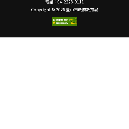
中心設施基準，學校健康中
電話：04-2228-9111
求的課程，培養學生多元展
心應設置有辦公設備、保健
Copyright ©
2026 臺中市政府教育局
能，落實適性揚才。 今年適
及傷病處理器材、重大傷害
逢高優十週年，教育局特與
處理器材等。市府每年編列
國教
預算，協助學校適時更新與
補充，並隨時維護。 市
府今年度補助各校器材設備
的更新、汰換，其中，特別
針對超過使用年限10年、頻
繁故障、零件生鏽、感應不
良等設備，優先補助學校採
購。補助項目計有三合一急
救甦醒組、骨折固定器、輪
椅、視力檢查器、身高體重
計、血壓計、觀察床等項
目，範圍涵蓋急救用、健康
檢查用及保健類，可謂全方
位守護師生健康。