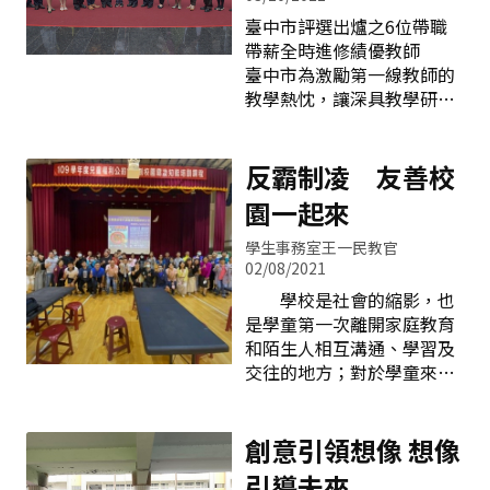
女孩們盡情揮灑汗水，雖最
兒基本資料與聯絡人方式，
臺中市評選出爐之6位帶職
終不敵上屆衛冕軍，但她們
系統即自動比對幼兒是否符
帶薪全時進修績優教師
永不放棄的精神深植人心。
合幼兒園報名資格，家長不
臺中市為激勵第一線教師的
男子組季軍戰上，豐原高商
需另外準備現場報名時所需
教學熱忱，讓深具教學研創
與對手互相緊咬，雙方苦戰
的紙本資料，環保又便
動能的教師有尊榮感，發揮
比賽延續到第五局，最終獲
利。 教育局提醒，並非
教學領導影響力，特別委請
得殿軍。勇奪勝利喜悅之
所有報名登記幼兒皆可採取
臺北市立大學吳清山教授團
反霸制凌 友善校
情，溢於言表 雙十國中
線上登記之方式
隊進行為期1年研究，擬定
在冠軍賽場上，直落三擊退
園一起來
「臺中市獎勵績優市立中小
新園國中摘下后冠。雙十國
學國內外全時進修研究實施
中女排克服了組訓過程面臨
學生事務室王一民教官
計畫」。自109年9月公告之
的難題，自68年長久發展經
02/08/2021
後，在教師界引起陣陣迴
營至今，教練黃淑慧、候雅
學校是社會的縮影，也
響，在22位報名教師中評選
惠、羅儀璟除了進行紮實的
是學童第一次離開家庭教育
出6名教師，3月10日上午盧
訓練，更重視選手的升學輔
和陌生人相互溝通、學習及
市長於市府惠中樓進行表
導與品德教育，培養文武兼
交往的地方；對於學童來
揚，期許透過教師間的激勵
具的球員。 另潭秀國中
說，除了師長的教育，最難
感動同儕教師，將專業實踐
男排也勇奪殿軍，自105學
忘的就是同儕相處與歡笑，
於課堂，以拓展莘莘學子的
年度起年年闖進決賽六強，
也是一生中最珍貴的回憶。
創意引領想像 想像
學習視野。 教師的評選
雖然今年僅以殿軍坐收，但
但不是每個學童能處理好自
引導未來
依計畫內容聘請具代表性的
一場比賽的價值，絕對不是