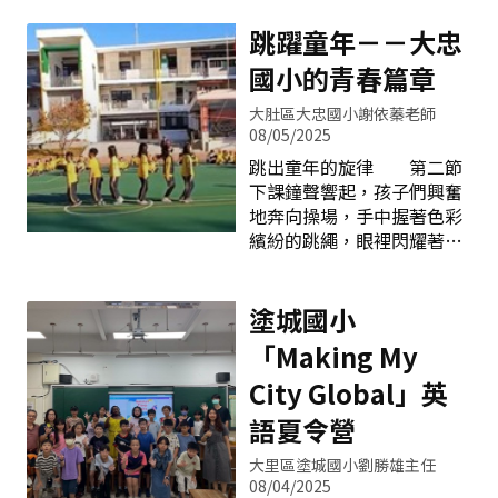
跳躍童年－－大忠
國小的青春篇章
大肚區大忠國小謝依蓁老師
08/05/2025
跳出童年的旋律 第二節
下課鐘聲響起，孩子們興奮
地奔向操場，手中握著色彩
繽紛的跳繩，眼裡閃耀著期
待的光芒。「來，保持安全
距離，準備就緒。」老師手
握計時器，微笑的鼓舞著，
塗城國小
學生們隨即甩動跳繩，輕盈
「Making My
地跳躍起來。 一條細細
的繩子，在孩子們的腳下輕
City Global」英
巧地翻飛，彷彿承載著無限
語夏令營
的夢想與希望。「一、二、
三、四……」記數的同學專
大里區塗城國小劉勝雄主任
注地數著，「嗶！時間
08/04/2025