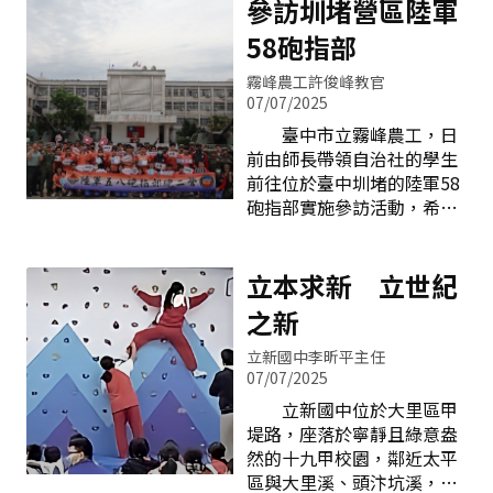
「班班有網路、生生用平
參訪圳堵營區陸軍
植野牡丹等原鄉植物，喚起
育團隊與臺中市專業爵士樂
板」政策尚未推動前，我的
生活智慧與環境共生的連
58砲指部
師阮浚圃老師聯合帶領學生
課程設計常帶學生認識校園
結。而泰雅的Gaga規範，也
深入體驗爵士樂風格。課程
植物，藉此講解七年級下學
在此處轉化為日常的學
霧峰農工許俊峰教官
包含基礎樂理認識、爵士樂
期自然科的「植物界」單
07/07/2025
器介紹與演奏練習、樂團即
元。當時學生們戲稱這樣的
臺中市立霧峰農工，日
興演出欣賞及爵士電影賞
課程是「萬和旅行團導
前由師長帶領自治社的學生
析，並安排現場樂團表演，
覽」。既然是旅行團，就難
前往位於臺中圳堵的陸軍58
帶來視覺與聽覺的雙重震
免會有「上車睡覺、下車尿
砲指部實施參訪活動，希望
撼。學生在營隊中親手操作
尿」的情況，導覽內容也常
透過國軍現行編裝武器性能
樂器、學習節奏與即興演
被忽略。那時我就在想，是
及未來發展趨勢的解說，增
奏，從欣賞到實作，激發音
否有更好的方式，讓學生能
進師生對於國軍的生活、軍
立本求新 立世紀
樂潛能，提升藝術素養，為
自行在校園中進行闖關，並
事訓練及生涯規劃的了解，
暑假學習揭開熱情序章。暑
之新
完成相關題目，以提升學習
強化敬軍愛國之目標。跟戰
期爵士樂團認真練習情形暑
效果。學生在闖關地點進行
車大合照 本次陸軍58砲
期爵士樂團團員與校長合照
立新國中李昕平主任
答題任務 當時我原本希
指部規劃的行程包括：參觀
07/07/2025
望設計像「寶可夢抓寶」一
隊史館、武器陳展介紹、火
立新國中位於大里區甲
樣的活動，讓學生走到指定
砲聯合操作、底火試拉體
堤路，座落於寧靜且綠意盎
地點即可觸發任務，但苦於
驗、T91射擊模擬體驗及合
然的十九甲校園，鄰近太平
自己不會寫程式。後來因緣
影等。參訪館藏文物，見證
區與大里溪、頭汴坑溪，地
際會下，我得知「宜蘭學習