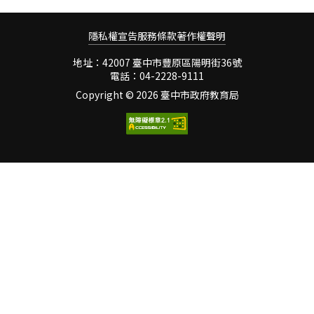
校大小活動，皆讓他深深感
的傳承。眼前所見的木鴨、
豐富的文化歷史底蘊與獨特
受
貓頭鷹等，都是師傅們一刀
的藝術價值。 豐原的漆
隱私權宣告
服務條款
一刀刻出來的藝術品，學生
著作權聲明
器文化緣自日治時代，因日
們睜大眼，紛紛驚呼生活週
本人喜愛漆器，所以在大雪
地址：42007 臺中市豐原區陽明街36號
遭的小動物竟在師傅巧手下
山及八仙山兩座林場廣植漆
電話：04-2228-9111
栩栩如生地呈現在眼前。彩
樹，提供漆器工藝所需的材
Copyright ©
2026 臺中市政府教育局
繪木雕是孩子最期待的活動
料，並在中部地區有計劃的
孩子盡情的發揮創意當起小
發展漆藝業及培育漆工人
藝術家 彩繪木雕是孩子
才。當時，豐原地區因著地
最期待的活動，他們帶著閃
利人和之便，曾生產大量的
閃發亮的眼神，挑選造型白
漆器外銷世界各地。欣賞漆
身素胚，專注聆聽導覽人員
藝，可從認識漆器的歷史、
介紹彩繪技
工藝技術，以及作品的獨特
美感著手。漆藝的工藝精
細，每件作品都蘊含著深厚
的文化底蘊，而漆藝的紋
飾、色彩和造型也獨具魅
力，值得細細品味。學生親
自動手創作漆藝發揮創意漆
藝課程－－全心投入彩繪有