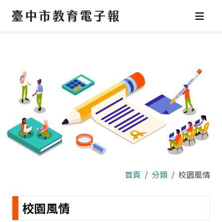
跳
到
主
要
內
容
區
首頁
分類
校園風情
校園風情