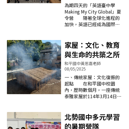
到。」場上紛紛響起學生的
為期四天的「英語臺中學
歡呼與讚賞聲，短短一分
Making My City Global」夏
鐘，是對自己的挑戰，也是
令營 隨著全球化進程的
對自信的積累。團體繩練
加快，英語已經成為國際交
習 除了個人跳繩，還有
流的重要工具。為了幫助學
團體繩練習。兩位同學踩穩
生擁有跨越語言與文化的工
腳步站在兩側，聽從老師的
具，塗城國小於114年7月1
家屋：文化、教育
指令擺動著長繩，中間會有
日至7月4日，舉辦了為期四
與生命的共築之所
六或八位學生站在繩圈，合
天的「英語臺中學 Making
力完成整齊的節奏。這不僅
My City Global」夏令營，
和平國中黃思嘉老師
考驗著體能與技巧，更是團
旨在透過生動、有趣的活
08/05/2025
隊合作與默契的展現。「我
動，提升學生的英語溝通能
一、傳統家屋：文化復振的
們再試一次！大家節奏要一
力，並拓展國際視野。
起點 在和平國中校園
致！」老師鼓勵著孩子們；
夏令營的核心目標是營造一
內，歷時數個月，一座傳統
「腳掌不要翹起來。」同學
個充滿趣味並具生活化的英
泰雅家屋於114年3月14日悄
溫馨提醒著彼此，每個人都
語學習環境，激發學生對英
然落成，成為山林與部落記
感受到挑戰與成就交織的美
語學習的興趣，進而提升學
憶中的精神堡壘。這不僅是
好。細繩在孩子們的腳下輕
習成效。營隊不僅著重於語
一棟建築，更是一個文化再
北勢國中多元學習
巧地翻飛體能與技巧的自我
言知識的學習，還注重讓學
生、教育實踐與族群共學的
考驗跳出同學間的
的暑期營隊
生在實際情境中透過體驗活
核心場域。 和平國中獲