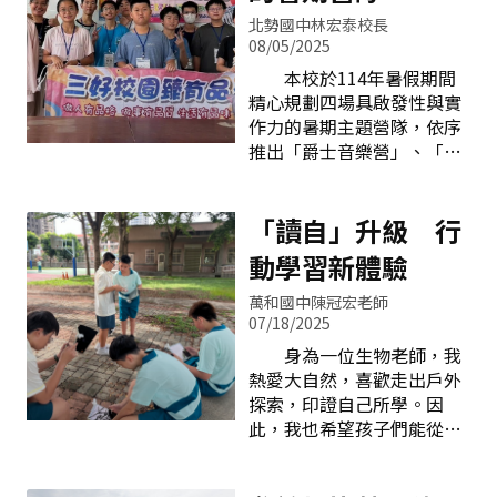
動，增進他們的語言運用能
得教育部國教署補助兩百萬
北勢國中林宏泰校長
力。 本次英語夏令營邀
元，攜手大甲溪沿岸部落耆
08/05/2025
請本校南非籍LULU老師及中
老與青年，以傳統工法重建
本校於114年暑假期間
師MONA老師設計精彩課
泰雅家屋。在113年9月23日
精心規劃四場具啟發性與實
程，營隊針對不同年齡階段
開工動土祈福典禮上，高齡
作力的暑期主題營隊，依序
的學生設計了豐富多樣的活
90歲的古樹枝耆老以母語祈
推出「爵士音樂營」、「食
動內容，旨在透過互動和實
福，敬告祖靈，願文化得以
農教育營」、「STEAM機械
踐，提升學生的英語實用能
代代相傳。學校也將此建築
鐘創作營」、「雙語國際文
力與跨文化理解，其中還包
過程轉化為教材與課程，結
化美食營」。本校秉持「三
「讀自」升級 行
含英語歌曲律動，讓學生在
合工法紀錄與師生參與，讓
好校園臻有品、雙語STEAM
輕鬆愉快的氛圍中學習英
動學習新體驗
教育貼近土地與生命。 開工
躍國際、形優輔弱強學力、
語，透
動土祈福典禮由古樹枝耆老
多元智慧展長才」的辦學理
萬和國中陳冠宏老師
主持二、家屋設計：從土地
念，鼓勵學生暑假不停學，
07/18/2025
長出的學習場域 這座家
透過夏日營隊活動拓展學習
身為一位生物老師，我
屋，是泰雅族人記憶中的
視野與全球素養，營造豐富
熱愛大自然，喜歡走出戶外
根。從材料選擇到建構方
而有意義的學習生活。一、
探索，印證自己所學。因
式，每一個細節皆蘊含自然
音樂打開學習序章 爵士節
此，我也希望孩子們能從戶
生態的尊重與傳統精神的延
奏點亮暑假 首先登場的
外環境中學習課本裡的知
續。家屋內設有床、燻架、
「爵士音樂營」於7月1日至
識，並學以致用。 在
置物架與三石灶等，屋外種
7月3日舉行，由本校藝文教