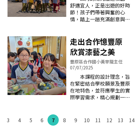
求。千呼萬喚始出來的活動
剪影、社團活動到校園點
舒適宜人，正是出遊的好時
中心 校園設計有大片綠
滴，一幕幕熟悉的畫面勾起
節！孩子們帶著興奮的心
地與造景；隨處可見的綠蔭
無數回憶，師長們的祝福更
情，踏上一趟充滿創意與探
步道、寧靜角落，綠意盎
是讓現場不時傳出笑聲與感
索的戶外教育旅程──搭火
然、機能完備，這裡既有創
動淚光。整場典禮充滿人情
車至三義ㄧㄚ箱寶。滿心期
新自造的活力，也有親近自
溫度，也展現師生間深厚的
待的火車之旅開心抵達「三
走出合作憶豐原
然的清靜，是學生課後讀書
情誼與惜別之情。后綜高中
義ㄧㄚ箱寶」 「哇！好
與放鬆的最佳場所。科技與
欣賞漆藝之美
畢業典禮會場 校長王裕
期待哦！第一次和同學一起
自造教育
德在致詞中，除表達對全體
搭火車去旅行耶！」出發前
豐原區合作國小黃宰龍主任
畢業生的祝福外，更以「看
學生藏不住的興奮，這段火
07/07/2025
見、信任與溫度」三個關鍵
車之旅，將成為他們記憶中
本課程的設計理念，旨
詞作為畢業贈言，期許同學
忘不掉的亮點。 三義曾
在緊密結合學校願景及豐原
們能在這個競爭激烈的世界
經是木雕重鎮，「三義ㄧㄚ
在地特色，並符應學生的實
裡，成為「看得遠、心有溫
箱寶」是當地極具代表性的
際學習需求，精心規劃一系
度，且值得被信賴的人」。
文化創意場所。聽著導覽老
列的課程內容，用生活化的
家長會會長陳聰德亦在典禮
師的解說，我們彷彿踏進時
教學方式讓學生體驗傳統漆
中發表感言，感謝學校團隊
光隧道，看見三義木雕產業
藝技術。透過實際的參與，
多年來對學生的細心栽培，
3
4
5
6
7
8
9
10
11
12
13
14
昔日的繁華，走過時代變遷
學生對漆藝產生更深刻的認
他表示，從HBL、全中運到
式微，而今則轉型發展，結
識與體會，進而領悟到漆器
學測與會考，每一次參與學
合觀光並保留傳統藝術價值
不僅是日常器物，更蘊含著