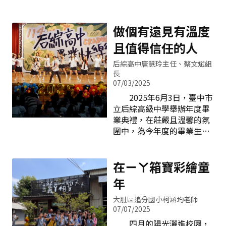
部隊的歷史，藉由透過武器
勢地形較平坦，交通便利，
地圖」這款 APP。這是一個
裝備陳展及官兵實施砲操訓
佔地約2.5公頃。自2000年
可以讓教師在指定地圖範圍
練，並讓學生體驗底火試拉
校園規劃動工，2001年正式
做個有遠見有溫度
內設計闖關點與題目的應用
的操作，結合模擬火砲射擊
啟用，形成現代化且富教學
程式，學生只需使用行動裝
且值得信任的人
的震撼，讓參與的學生們感
機能的校舍。 立新國中
置，就能自行尋找任務並完
受國軍平時戰備整備的努力
自2000年成立以來，秉持校
成挑戰，教師端也能即時監
后綜高中唐慧玲主任、蔡文斌組
及辛勞。參訪射擊模擬館，
訓「健康、快樂、成長、茁
長
控學生的進度。搭配
體驗在不同情境下進行射
壯、創新」，於2018年底規
07/03/2025
擊，參與學生表示十分刺
劃成立「自造教育及科技中
2025年6月3日，臺中市
激。裝備陳展介紹開心跟戰
心」，結合Maker精神與科
立后綜高級中學舉辦年度畢
車合照參觀隊史館射擊模擬
技課程，成為屯區內42所學
業典禮，在莊嚴且溫馨的氛
訓練體驗 隨著時代的進
校的領航者之一，營造兼具
圍中，為今年度的畢業生畫
步，日常隨處可見的便利商
生活實踐與科技探究的校園
下學習階段的美好句點。隨
店，竟然也進駐營區了！在
文化，展現現代教學的活
著樂聲響起，典禮正式揭開
圳堵營區裡，發現了OK便利
力。2024年底完工的活動中
序幕，校園各處洋溢著濃厚
在ㄧㄚ箱寶彩繪童
商店，裡面販賣各式咖啡飲
心暨地下停車場，是校園景
的祝福與離情。典禮現場賓
料、餅乾、飯糰及微波加熱
年
觀與功能性升級的工程，配
客雲集，師長、家長與同學
食品，供官兵多樣化選擇，
置多功能球場與展演舞臺，
齊聚一堂，共同見證這感人
大肚區追分國小柯涵均老師
不但拉
增添師生集會、社區共享空
時刻。大螢幕輪播畢業生在
07/07/2025
間並兼顧停車與教育場域需
校生活的珍貴片段，從課堂
四月的陽光灑進校園，