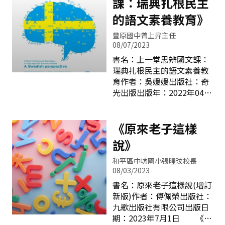
課：瑞典扎根民主
的語文素養教育》
豐原國中曾上昇主任
08/07/2023
書名：上一堂思辨國文課：
瑞典扎根民主的語文素養教
育作者：吳媛媛出版社：奇
光出版出版年：2022年04月
13日 本書的作者吳媛媛
畢業於臺大中文系，目前與
先生皆在瑞典擔任教職，吳
《原來老子這樣
媛媛是瑞典達拉納大學中文
說》
講師。長期浸淫於北歐文化
中，北歐社會文化帶來的每
和平區中坑國小張暒玟校長
一個省思和開悟，都是以台
08/03/2023
灣為出發點。 這本書會
書名：原來老子這樣說(增訂
顛覆我們對國文課的想法，
新版)作者：傅佩榮出版社：
讓課堂多了一點想像與可能
九歌出版社有限公司出版日
性。在臺灣身為一位國文老
期：2023年7月1日 《老