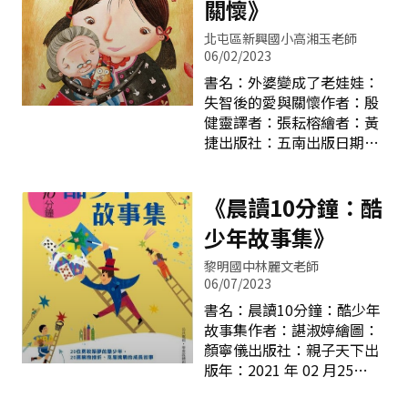
竟《不便利的便利店》這本
關懷》
機起降，在噪音與飛安事故
書強調的是良善人際關係，
的陰影下，搬至現址。
北屯區新興國小高湘玉老師
正向的人生態度，聳動、煽
《頂三庄上的小學》講述民
06/02/2023
情文化洪流裡的清流。
國46年，小學生阿財在田裡
書名：外婆變成了老娃娃：
服務教育29年，從都市到偏
工作時，突然被同學告知機
失智後的愛與關懷作者：殷
鄉，再回至都市，感受著人
場擴建，學校要搬家的消
健靈譯者：張耘榕繪者：黃
與人之間的冷暖，也感受著
息，原以為會有漂亮的學
捷出版社：五南出版日期：
社會文化的變化，更感受著
校，沒想到他們居然要搬到
2020年05月28日 《外婆
世代交替中價值觀的宏變，
簡陋的竹子厝裡上課，三不
變成了老娃娃》是一本讀來
唯一不變的是，依然守著文
五時還會聞到濃濃的雞屎
溫馨感人，讀後發人深省的
《晨讀10分鐘：酷
化教育者這個身份，但是內
味，幾年後，阿財成家立
繪本故事，講述一對婆孫之
心卻也是翻騰攪滾，人生觀
少年故事集》
業，帶女兒就讀時，經歷飛
間的愛與關懷，封面中小咪
翻了好幾番，面對外界的
機掉落在校舍旁，人
充滿笑意雙手環抱外婆，外
人、事、物，自己的三觀一
黎明國中林麗文老師
婆擁著毛線娃娃，微笑閉眼
直在刷新，卻也因此在這個
06/07/2023
睛安安靜靜依偎在小咪懷
一直「變」的社會，僥倖的
書名：晨讀10分鐘：酷少年
裡，像個娃娃。溫暖的黃色
存活下來，套一句老話，這
故事集作者：諶淑婷繪圖：
與紅色溢滿整個畫面，格外
世上不變的事就是「變」。
顏寧儀出版社：親子天下出
溫馨，倒置的人物角色，卻
但在這強調改變的社會中，
版年：2021 年 02 月25
不經意地洩漏這是個令人傷
我認為還是有不變的，那就
日 本書取材自公共電視
心的故事。 故事從小咪
是內心的溫暖，內心的溫暖