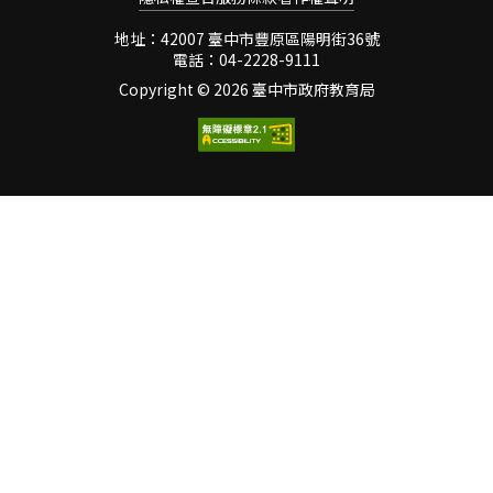
了孩子一早就哭哭啼啼的小
些情緒，我們會習慣用長久
鬧劇。但，可惜的是我們並
地址：42007 臺中市豐原區陽明街36號
以來養成的思維做回應。這
沒有幫她解決真正的問題。
電話：04-2228-9111
些思維很容易從原生家庭裡
不過也正是這個機緣，透過
Copyright ©
2026 臺中市政府教育局
的互動以及與長輩互動中給
朋友的分享我接觸了《薩提
的觀念所影響，如果認定一
爾的對話練習》這本
件事情是負面的，那麼這個
書。 此書要介紹的是一
念頭就會一直以負面的型
種溝通方式，而這種溝通方
式是架構在「薩提爾的冰山
模式」上。透過冰山的探
索，不僅可以與他人有更好
的溝通，也能對自己有更深
入的瞭解。冰山理論是一個
隱喻，把人比喻成一座冰
山，能被他人看見的，只是
表面很少的一部分，如：行
為、事件或者故事，有更大
一部分卻藏在更深的層次
裡，如：感受、感受的感
受、觀點、期待、渴望與自
我。而水平面的那一條線則