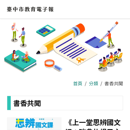
跳
到
主
要
內
容
區
首頁
分類
書香共聞
書香共聞
《上一堂思辨國文