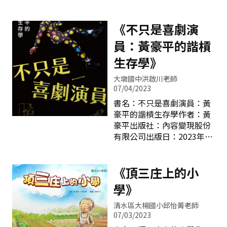
師真是幸福，資源豐沛，訓
子》這本書只有五千多字，
練扎實。但也因為教科書出
分為八十一章，《老子》又
版商幫我們準備了印刷精美
名《道德經》，是全世界僅
《不只是喜劇演
的備課用書，種種資源俯拾
次於《聖經》翻譯成最多種
員：黃豪平的諧槓
即來，備課相當輕鬆。但卻
文字，也是印行過最多數量
也框住了我們，成為體制內
的書籍之一。作者傅佩榮提
生存學》
的分享與思考，無法打破既
到宇宙萬物充滿變化，最後
有國文教學的框架，看到繽
大墩國中洪啟川老師
會淪為幻滅嗎？如果萬物有
紛多彩的他國語言教育精
07/04/2023
來源也有歸宿，我們就不用
華。這一本書，提供一塊叩
書名：不只是喜劇演員：黃
擔心這個問題了，「道」就
門磚。他山之石，可以攻
豪平的諧槓生存學作者：黃
是這個問題的答案。至於
玉。看見瑞典，想見臺
豪平出版社：內容變現股份
「德」就是由道所獲得的本
灣。 瑞典國文教育重視
有限公司出版日：2023年5
性、稟賦與力量。老子，姓
「文脈可視化」，老師不斷
月４日 「斜槓」，一個
李名耳，是《道德經》的作
提醒學生，不管在閱讀或寫
重編國語辭典尚未收錄的用
者，依據司馬遷所說，老子
作時，都要把「紅線」抓
詞。自美國紐約專欄作家瑪
《頂三庄上的小
可能是周朝管理圖書檔案的
好。「紅線」指的是前後文
希‧艾波赫（Marci
官員，退休後寫下此書，老
學》
意的承接與推移。作文的評
Alboher）在著作《雙重職
子開創了道家學派。作者傅
分標準極其
業》（One Person/
佩榮提到閱讀《老子》就像
清水區大楊國小邱怡菁老師
Multiple Careers）提出
聆聽一位飽經風霜的智慧老
07/03/2023
「斜槓（Slash）」想法後，