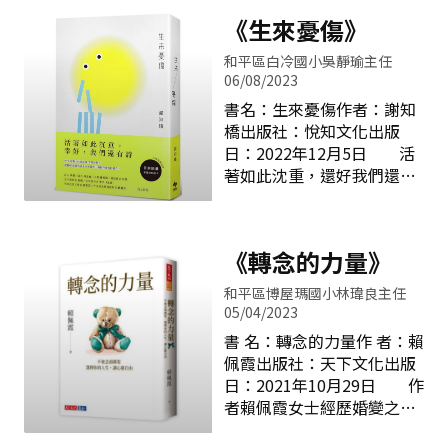
優質兒少節目《小孩酷斯
還是個小小孩開始，那時外
讓我面對難題時能撐過去，
拉》，記錄二十位勇敢追逐
《生來憂傷》
婆就是她最喜歡的人，她哭
無論多麼冷冽的環境中，唯
夢想的酷少年，他們自我探
鬧時，爸爸媽媽都哄不了，
有內心的溫暖才能支持
和平區白冷國小吳靜瑜主任
索、擁抱挫折、克服挑戰的
只要外婆抱起她，她就立刻
06/08/2023
成長故事。全書共分為四大
不哭了。當小咪會走路，外
書名：生來憂傷作者：謝知
主題：酷運動、酷藝術、酷
婆走到哪，她就跟到哪，十
橋出版社：悅知文化出版
專長和酷意見。公共電視兒
足像是外婆的小小跟屁蟲，
日：2022年12月5日 活
少節目組長舒逸琪：「到底
拉著外婆的裙襬跟著外婆四
著如此沈重，還好我們還有
什麼樣的小孩，符合我們心
處走。當小咪上學後，外婆
詩。此為PTT詩版
目中的『酷』呢？酷並不只
一樣寵她，雖然她常常跟外
thankmilk第一本詩集，收
是完美、卓越，而是面對生
婆發脾氣，外婆也從來不生
錄80餘首代表詩作，其中
活中的不完美，堅持信念勇
《轉念的力量》
氣。 小咪放學回家第一
〈媽媽〉此首詩剛好在母親
於追夢的過程。於是更多的
件事就是吃外婆煮的紅豆
節時最為大眾熟識。〈媽
『酷』小孩出現了。」
和平區博屋瑪國小林瑋良主任
湯，有一天，小咪放學回家
媽〉ㄇ是聲母是生母是痛得
書中記錄身上有缺陷的酷少
05/04/2023
沒吃到紅豆湯，因為外婆忘
撕心裂肺那天她剪斷了臍帶
年如何築夢，譬如：罹患軟
書 名：轉念的力量作 者：賴
記把火關掉，紅豆湯變成黑
後來她也剪斷了胎髮與針線
骨發育不全症的吳于嫣「跳
佩霞出版社：天下文化出版
鍋巴
卻沒有剪斷你離開她身體後
舞」讓她忘卻身材矮小的限
日：2021年10月29日 作
她每天每夜的掛念ㄚ是韻母
制，舞出自信與成就感；先
者賴佩霞女士經歷婚變之
是孕母是重得舉步維艱那十
天中重度的聽障生張道順因
後，領悟到一個人的思維模
個月她為你挺過一切她也挺
為「魔術」，拉近了他與同