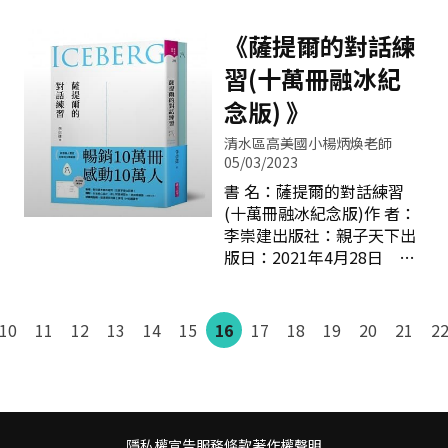
式才是決定命運的關鍵，因
著胸脯你咬著，她咬牙似乎
學間的距離，得到熱心同學
此前往世界各地跟名師學習
感覺不到痛她期待你會爬牙
的幫助，也帶給大家歡樂；
《薩提爾的對話練
「轉念」這套方法。她把轉
牙學語叫聲媽媽第一個媽是
三歲時身體被熱湯燙傷的余
念歸納成一套具體的方法
習(十萬冊融冰紀
一聲是一生她沒有對誰發誓
皓婷「唱歌」讓她忘記傷
「四個提問、一個反轉。」
但她會用一生好愛好愛你第
疤，並且把它視為自己特別
念版) 》
這套方法就像一把能夠解開
二個媽是輕聲她輕聲唱著搖
的印記，也找回自信；「超
困擾的鑰匙，我們只要跟著
籃曲輕輕地搖著搖著看你睡
清水區高美國小楊炳煥老師
級鐵道迷」的劉家愷其實是
一步一步做，就可以找回自
05/03/2023
去－－選自謝知橋詩集《生
個
己清楚的意識，看清楚念頭
來憂傷》。 這是作者在酸甜
書 名：薩提爾的對話練習
背後的真相，然後做出更明
苦辣的生活感受中，把刻骨
(十萬冊融冰紀念版)作 者：
智的選擇。 在日益變化
銘心的愛戀、哀傷、別離、
李崇建出版社：親子天下出
的社會與環境下，我們都需
痛苦，甚至是生活中的小趣
版日：2021年4月28日
要面對許多的事情以及難
味，用了大量且生動的雙
曾有段時日，讀幼兒園的女
題，不管是面對家庭問題、
關、淺顯易懂的遣詞，交織
兒突然不想上學，上課前的
職場關係、日常生活、陌生
成一首首新詩，有些讓人感
情緒尤其不穩定，不管我怎
10
11
12
13
14
15
16
17
18
19
20
21
2
人的互動與身體狀況等等，
同身受、有些讓人會心一
麼探問，都找不到真正的原
都會讓我們不自覺產生許多
笑、有些讓人
因，最後在旁敲側擊下，隱
的念頭，進而影響我們的情
約推測出她在美勞才藝課中
緒。久而久之，難免會累積
受到了挫折。最後我們停止
過多的情緒及紛亂無章的想
了這堂才藝課的學習，平息
法無法釋放。 在面對這
隱私權宣告
服務條款
著作權聲明