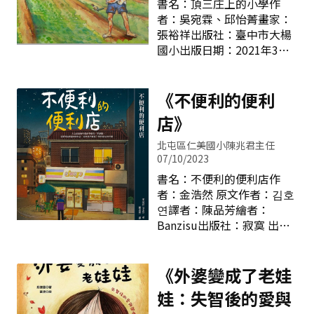
人的獨白，那麼這本《原來
書名：頂三庄上的小學作
迄今其實也16年的歷史，表
老子這樣說》也可以說是作
者：吳宛霖、邱怡菁畫家：
述的是人的多重身份與多種
者傅佩榮與老子進行一場跨
張裕祥出版社：臺中市大楊
可能。 黃豪平的的這本
時代的心靈對話與穿越空間
國小出版日期：2021年3
《不只是喜劇演員：黃豪平
的專業研討。 中文系、
月 一所，跨越一世紀的
的諧槓生存學》，不僅詮釋
兒童文學研究所畢業的我，
小學；一所，歷經五次校舍
了自己在演藝生涯所闖出的
日前在國立暨南國際大學攻
重建的小學；一所，孕育歷
《不便利的便利
名堂，更可看見一個畢業於
讀教育政策與行政學系博士
代大楊人求知的小學。承擔
店》
政大商學院的碩士高材生，
班，同時也是公立蒙特梭利
著歷史的苦難、承受著遷移
如何一點一滴串起自己人生
的哀愁，仍以堅毅不拔的精
北屯區仁美國小陳兆君主任
經驗與實現夢想的經過。
神，駐守大楊地區，為大楊
07/10/2023
一、聽內心的聲音 跟任
學子開創更美好的未
書名：不便利的便利店作
何一個可被人定義或自己所
來。 大楊國小位於臺中
者：金浩然 原文作者：김호
定義的「成功」人士一樣，
市清水區鰲峰山上，從1920
연譯者：陳品芳繪者：
作者從小就是明星學校資優
年創校以來，搬了四次家。
Banzisu出版社：寂寞 出版
班的求學經歷，沒按照父母
從日治時期，歷經太平洋戰
日期：2022年09月01日
或世俗所賦予「穩定人生」
爭美軍的轟炸；國民政府來
其實讀完這本書一直很想下
的期待，追隨的就是自己內
台後，五十年代陽明山計
一個標題「不便利的便利教
《外婆變成了老娃
心那個「好玩」的工作嚮
畫，擴建清泉崗機場，數萬
育」，但是旋即被理智的思
往。就算是單身24年後，才
娃：失智後的愛與
居民被迫搬遷到新社、埔里
維給壓下，只是壓下喔！畢
遇到的摯愛女友，也不
和花蓮等地；近代頻繁的飛