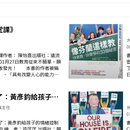
堂課》
0
課作者： 陳怡嘉出版社：遠流
書 名：像芬蘭這樣教：快樂
年01月27日教育從來不簡單，願
密作 者：提摩西沃克
勇敢發光！ 本書的作者被稱
」、「具有改變人心的能力」
的求學之路不順遂，她的教學
怡嘉老師仍然每天帶著愛與勇
的面前，去上「最難的一堂
了：黃彥鈞給孩子的
分成3個章節，第一章節主要
本》
學成長的故事，第二章節收錄
真主任
精采故事，第三章節則是怡嘉
0
溫馨關懷。一、在閱讀完後，
了：黃彥鈞給孩子的情緒控制
書
：身為老師，我想在社會教你
社：親
C