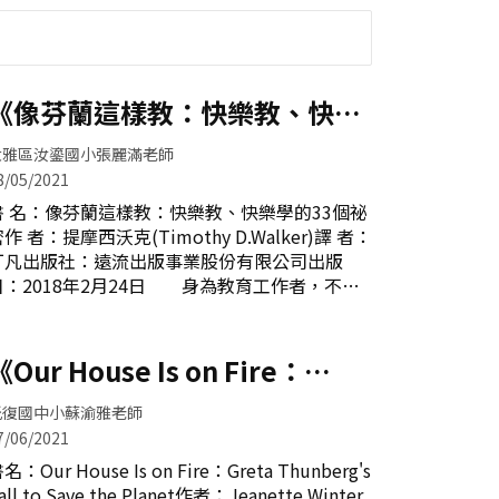
《像芬蘭這樣教：快樂教、快樂
學的33個祕密》
大雅區汝鎏國小張麗滿老師
8/05/2021
教、快樂學的33個祕
(Timothy D.Walker)譯 者：
丁凡出版社：遠流出版事業股份有限公司出版
日：2018年2月24日 身為教育工作者，不免
常常問自己，何謂理想的教育？何謂成功的教
育？教育的目的是什麼？以下分章節簡要介紹本
書內容及分享心得。第一章：幸福 書中提到
《Our House Is on Fire：
「教書是馬拉松賽跑，不是百米衝刺。」因此透
Greta Thunberg's Call to
過以下幾項作法，可以讓老師幸福的教，學生幸
光復國中小蘇渝雅老師
福的學。安排讓大腦休息的時間，要準時下課。
7/06/2021
Save the Planet》
要一邊活動一邊學習，能活動的時刻不是僅在體
名：Our House Is on Fire：Greta Thunberg's
育課。帶學生到戶外走走，並綠化校園。簡化學
all to Save the Planet作者：Jeanette Winter