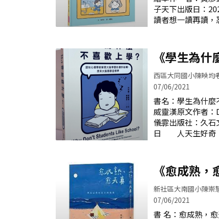
前，先努力把你
子天下出版日：20
嗆自己是爛老師、
讀者想一讀再讀，
有父母當靠山又說
讀下來可以，從中
既受傷又生氣，但
書《我們吵架了：
與學生和家長溝通
本》。 具有兒
《學生為什
衷，進而反省自己
師，用具體的方式
之前，可以少吃點
的小朋友，進行一
西區大同國小陳映均
的兒童閱讀，但仍
07/06/2021
有情緒困擾的讀者
書名：學生為什麼
地咀嚼一番。 
威靈漢原文作者：Dani
想、選、做」四步
儀霏出版社：久石文
以八張擴充情境圖
日 人天生好奇
裡，逐步觸摸內
奇，但並非天生善
到「情緒」字眼，
否則我們會避免思
的，甚至是傷人的
就是思考，但其實
《愈成熟，
繞圈圈，像鑽進三
讓你不用思考的。
不出來，或許還有
在小孩重逢
以思考很慢，而且
新社區大南國小陳崇
圓滿的結果，人會
07/06/2021
不喜歡苦思不得其
書 名：愈成熟，愈天真：與自己的內在小孩重逢
應重新考量如何鼓