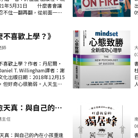
教好。 面對信任的班長當面
21年5月31日 什麼書會讓
出
被學生故意嘲笑自己字很醜、
忍不住一翻再翻，從前面一直
謊的學生，面對他們怡嘉老師
間切進去讀也可以，就是這本
老師不逃避不放棄，選擇直接
黃彥鈞給孩子的情緒控制繪
，讓他們明白老師教學的初
童職能治療專長的黃彥鈞治療
麼不喜歡上學？》
的行為，最重要的，在出社會
帶領「寶寶苦，但寶寶不說」
虧。「合群」其實比「
場情緒大探索。雖說是給3-8歲
老師
適合用在每個年齡層，只要是
0
，都不妨把這本書找來，靜靜
不喜歡上學？作者：丹尼爾‧
本書最大的特色是透過「停、
el T. Willingham譯者：謝
驟，加上八個故事情境，再輔
化出版日期：2018年12月15
卡，讓兒童在具體操作的活動
，但好奇心很脆弱。人天生好
在的情感。 一般人很害怕提
人
於思考，除非認知條件恰當，
覺得情緒就是負面的，浮誇
考。我們普遍以為大腦的功用
。我們常在自己的情緒裡一直
大腦並不是用來思考的，而是
愈天真：與自己的內
峽老街的金牛角裡，總是跳脫
因為大腦不那麼善於思考，所
點眷戀苦情
》
不可靠。不過，如果動腦能有
慧主任
喜歡動腦、喜歡解決問題，但
0
解的問題，此原則意味著教師
勵學生思考，盡可能增加學生