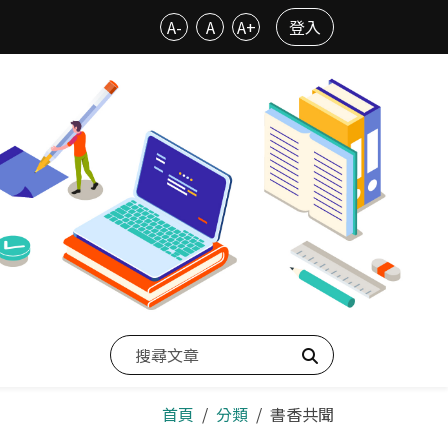
A-
A
A+
登入
搜尋
首頁
分類
書香共聞