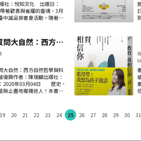
而帶來的強烈喜悅之機
 帶著歡喜與雀躍的靈魂，3月
什麼不喜歡上學？》是一本用
臺中誠品簽書會活動。隨著作
作結構和記憶程序，講解故
口語與現場營造的氛圍，心，
練習之重要。書中歸納出九大
靜與清明。 這本書是吳若權
進行佐證，以協助學生專注於
將人生經驗與過往經歷透過雋永
質問大自然：西方自
學生學習成效。 在學校教育
來，文字間流露出細膩溫柔的
學生記
學史，從古代到文藝
歷程，訴說著自己與內在小孩重
師
回到最初的自己 「活在當
0
貴的志氣，也是一種自信的表
問大自然：西方自然哲學與科
書
是有勇無謀，大人的勇氣則應
藝復興作者：陳瑞麟出版社：
接受和面對生活中種種的不完
2020年03月04日 歷史、
，付出行動改變自己，生命自
是無止盡地複雜迷人！本書內
才能在不完美的過程中，完整
科學發展史，藉由歷史，可以
長大後的面對 善良不應被利
與更深的視野。作者透過問與
自己的能力，才能讓利用變得
前時代的科學萌芽，至中世紀
善意。有時候過度的忍讓只會
19
20
21
22
23
24
25
26
27
28
29
30
3
以輕鬆的筆調結合作者本身的
尺
成，讓科學史變得更加平易近
習科學，這本書都能擴展你對
有人可能會問：科學和歷史實