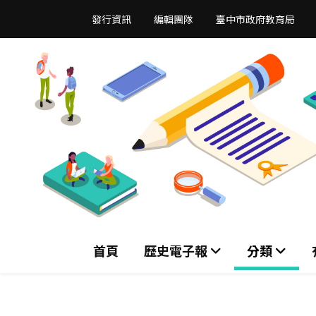
跳
發行資訊
編輯團隊
臺中市政府教育局
到
主
要
內
容
區
首頁
歷史電子報
分類