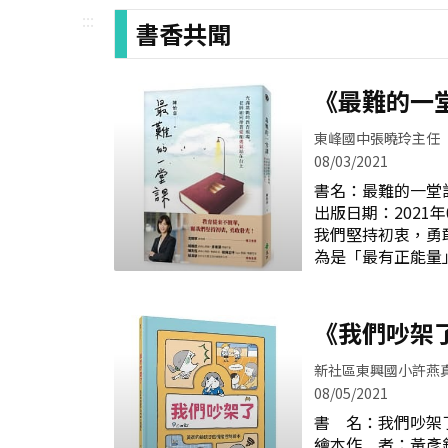
:::
書香共聞
《最難的一
東峰國中張曉玲主任
08/03/2021
書名：最難的一堂
出版日期：2021
我們堅持初衷，
為是「最有正能量
的陳怡嘉老師，她
之路不輕鬆，但陳
氣，站在每位學生
《我們吵架
課」…… 這本書
情緒控制繪
是怡嘉老師自己求
新社區東興國小許燕
怡嘉老師與學生的
08/05/2021
老師給其他老師的
書 名：我們吵架
學生可以學到什麼
繪本作 者：黃彥鈞 繪 者：許匡匡 出版