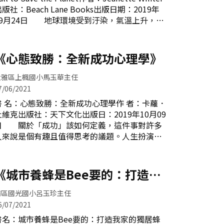
習空間，並保持安靜的學習環境。放學後讓身心
版社：Beach Lane Books出版日期：2019年
充電。因此教師要把工作拋在腦後，學生家庭作
09月24日 地球環境受到汙染，氣溫上升，很
業應簡化。第二章：歸屬 書中提到不論是老
多生物失去存活的空間，你有想過做些什麼來保
師或學生，都應該在學校找到歸屬感。而歸屬
護這個地球嗎？ 有位女孩Greta Thunberg選
感，是透過人與人之間長期的連結所獲得的。因
擇挺身而出，但Greta Thunberg是誰？她，來自
《心態致勝：全新成功心理學》
此在教師歸屬感的部分，透過與同事之間的互
瑞典首都斯德哥爾摩，現已經是十八歲的青年。
助，理解到—
在她小的時候看到地球因為氣候變遷而遭受到的
大雅區上楓國小馬玉華主任
苦難，讓她非常難過。在父母親的支持下，她每
7/06/2021
個星期五都會在議會大樓前高舉「為氣候罷課」
書 名：心態致勝：全新成功心理學作 者：卡蘿．
的牌子，希望能得到大眾的重視，一起來為環境
杜維克出版社：天下文化出版日：2019年10月09
議題而努力。終於，皇天不負苦心人，開始有越
日 關於「成功」該如何定義，這件事對許多
來越多的人注意到她，她的行動逐漸被全世界的
人來說是個有趣且值得思考的議題。人生扮演的
所得知。 2019年9月，Greta Thunberg受
角色不同，對於成功的想法就不同：學步的幼兒
邀到紐約的聯合國氣候會
跨出的第一步可以說他成功了，但對於跑者來說
也許跑完全程才是成功；看待事物的角度不同，
《城市養蜂是Bee要的：打造我
對於成功的想法也不同：路上的跑車、優渥的生
家的獨居蜂旅館》
活、近乎完美的演唱會……。但，這只是我們眼
南區國光國小呂玉珍主任
中別人的成功，我們應該如何看待或者說衡量自
6/07/2021
己是否成功？ 本書《心態致勝：全新成功心
書名：城市養蜂是Bee要的：打造我家的獨居蜂
理學》的作者卡蘿．杜維克博士，首先把人們習