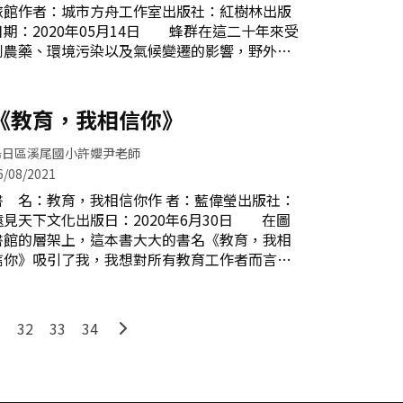
旅館作者：城市方舟工作室出版社：紅樹林出版
慣思考方式而形成的心態分成兩種──「定型心
日期：2020年05月14日 蜂群在這二十年來受
態」及「成長心態」。定型心態的人，總是急於
到農藥、環境污染以及氣候變遷的影響，野外的
追求證明自我，將所有成果二分為成功或失敗。
族群，甚至人工飼養的族群數量都大幅衰退，導
認為人的智力及素質是不變的、害怕挑戰和失
致一些極度需要蜂授粉的農作物遭受到前所未有
敗，容易妨礙個人的成長和學習，也容易對人類
的難題。 事實上，大約有80%的蜂類在這世
《教育，我相信你》
無限潛能造成阻礙。成長心態的人，樂觀看待自
界上是獨居性的，全台灣可辨識的獨居蜂就超過
己的所有特質，將個人的基本素質視為
千種以上。大多數人並不曉得城市中有很多獨居
烏日區溪尾國小許孆尹老師
蜂，不住在我們所熟悉用蜂蠟製成的蜜蜂巢、用
6/08/2021
植物纖維拼貼而成的虎頭蜂巢，而是利用斷木枝
 名：教育，我相信你作 者：藍偉瑩出版社：
條、沙土的築巢。對於這些蜂來說，城市的空間
遠見天下文化出版日：2020年6月30日 在圖
不易覓尋，也容易遭受破壞，環境是相當不利其
書館的層架上，這本書大大的書名《教育，我相
生存的！ 書中提到很多獨居蜂的常識及獨居
信你》吸引了我，我想對所有教育工作者而言，
蜂旅館的設計方式及概念，例如：獨居蜂是昆蟲
這句話一直是我們的信念，那為什麼教學現場還
界最忙碌的單親媽媽，同時也是靈巧的授粉者與
有這麼多問題？藍偉瑩老師帶我們從四個面向切
捕食者；大多數的獨居蜂遇到天敵時，會選擇逃
入，一一剖析。以下就本書四個章節來分享自己
走，鮮少出現攻擊行為；獨居蜂旅館的設計主要
1
32
33
34
的心得。「家庭篇」─每個孩子都是獨特的
是給獨居蜂媽媽生小孩用的育嬰房，
每個孩子都是父母的心頭肉，都想給他最好的，
但爸媽們給孩子的，真的是他們想要、需要的
嗎？可曾傾聽孩子的想法，給予他們探索、冒