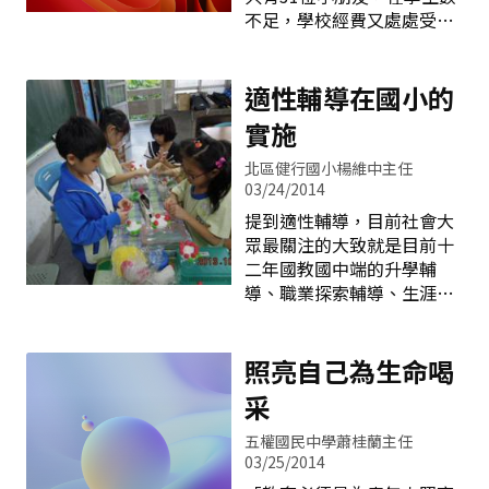
2.學務處：提供作息表、各
直笛、美 術、奧林匹克數
不足，學校經費又處處受限
年級放學時間一覽表、改善
學、英語、電腦、語文及繪
的情況下，如何讓人力、資
上下學交通擁塞措施、家長
本製作與賞析，由老師依學
源發揮最大的效益，成為本
接送區及補習班交通車接送
生的能力及興趣選擇其感興
校發展的最大課題。 為了有
適性輔導在國小的
區規劃位置圖、騎乘機車戴
趣的社團參加，時間 訂在每
效提升學習及教學效能，本
安全帽宣導、生活
實施
週三、五的晨光時間，是小
校針對積極推動了以下教學
朋友最期待最快樂的課程，
策略: 一、學生教學方面:
北區健行國小楊維中主任
在老師們的努力之下，學生
（一）提升班級活力:班級教
03/24/2014
也有傑出的表現，諸如：
學是老師做大的戰場，學生
提到適性輔導，目前社會大
1、本校談蔚蓉及陳宗利老
人數稀少(本校人數最多9
眾最關注的大致就是目前十
師指導的躲避球隊屢獲佳
人，最少僅2人而已)，在外
二年國教國中端的升學輔
績，在102學年度 運動聯盟
界眼光中，是最容易經營的
導、職業探索輔導、生涯輔
躲避球錦標賽四年級組拿到
班 級，但當你走進現場，才
導&hellip;等。那在國小時
冠軍、議長盃
會發現與想像的差距是如此
期是否也有適性輔導呢?本文
遙遠，為了提升學生學習意
提供適性輔導在國小實施的
照亮自己為生命喝
願，營造學習氣氛，老師往
參考。 適性輔導（Adaptive
采
往使盡渾身解數，一節課下
counseling）係指學校和教
來，筋疲力竭是常見的現
師依據學生不同能力、性向
五權國民中學蕭桂蘭主任
象。 （二）改善進教學需求:
和興趣，提供適切的教育內
03/25/2014
為了使學生更專注，本校十
容和方式，以激發學生潛能