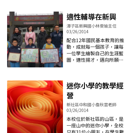
每一個孩子」的手段與思維
子，才意外查到咖啡葉原來
教學路上期許能達到本校的
已經改變，不再是過去給予
可以當茶葉喝，而且抗氧化
教育願景：敬天愛人、情溫
能力差異學生「齊頭式平
適性輔導在新興
能力比茶葉還出色。 好
德美、樂作知識人。 事前：
等」補救教學與學習輔導而
奇心的驅使下，這群學生居
1.特教班：本校設有多障班
已，卻是給予不同能力、不
潭子區新興國小林雯瑜主任
然就將家中生產和市場賣的
一班、啟智班一班以及潛能
03/26/2014
同問題之學生「積極性差別
蔬菜水果，全部拿
開發班兩班，在新生入學前
待遇」。因此十二年基本國
配合12年國民基本教育的推
特教組長或特教教師會前往
教重點之一，在於落實多元
動，成就每一個孩子，讓每
各相關幼稚園、托兒所進行
適性入學輔導，期能以正向
一位學生繪製自己的生涯藍
屆齡訪視，並於6月份舉行
與多元的態度，看見每位學
圖，適性揚才，邁向所願的
座談會；藉此可令家長多了
生的優勢能力，培養學生具
未來，是目前教育人員重要
解本校特教班，本校特教業
備「自行選擇」未來生活與
的努力目標，雖然國小學生
務相關人員也能多了解即將
生涯進路的能力。 多元適性
沒有升學的壓力，但是提供
就讀本校的新生。 2.普通
迷你小學的教學經
入學輔導可以運用正向心理
機會幫助孩子探索肯定他的
班：與新接一年級的各班導
學理論，協助學生提升自我
興趣、性向及能力，卻是在
營
師進行座談會，一同準備所
幸福感，增加生活實踐
國小階段就可實施的。 正因
有迎接新生的相關資料，並
新社區中和國小詹秋雲老師
為如此，本校的具體做法如
請所有處室提供需宣導的事
03/26/2014
下所列： 一、成立社團活
項。 紙本資料： 1.教務處：
動：共分為12種組別，分別
本校位於新社區的山區，是
提供相關重大行事曆，方便
為躲避球A及B組、傳統技
一座山中的迷你小學，全校
家長規劃家庭活動及行程。
藝：撥拉棒、扯鈴、太鼓、
只有31位小朋友，在學生數