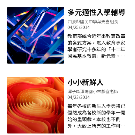
加以輔導。 課業輔導：舞蹈
會陪著一起找答案玩科展。
班的課程包括學科及術科的
多元適性入學輔導
科學很簡單，盡在生活中。
學習。學科方面為從二念及
看看十二年國教的五大
升上三年級，不但科目不
四張犁國民中學葉天喜組長
理念和三大願景，再翻開科
同，課程內容也加深，加上
04/25/2014
學展覽會實施計畫中的舉辦
上課的步調較為緊湊，所
教育部統合近年來教育改革
原則----要學生自願有興趣並
以，注意力的訓力及學習效
的各式方案，融入教育專家
親手操作，發現有極大的暗
率的提升，是非常重要的。
學者研究十多年的「十二年
合之處，在此野人獻曝談今
至於舞蹈術科方面，因為有
國民基本教育」新元素，進
年發生在崑山的故事，一個
現代舞、即興創作、芭蕾、
一步提出「成就每一個孩
有關於科學教育的推行故
民族舞蹈，四種不同的舞蹈
子」的教育願景，彰顯國民
事。 將生活帶入科學研究 今
科目，對剛學習舞蹈的學生
教育的核心價值。其實「成
年學校的咖啡樹因不明因素
而言，不論是體力的消耗或
小小新鮮人
就每一個孩子」的教育願
長不出咖啡豆，讓想做咖啡
是精神上的壓力及專注力都
景，與美國聯邦政府的「不
的學生無可奈何，突然有人
潭子區潭陽國小林靜宜老師
需要老師的指導，及家長的
放棄任何一個孩子」（No
04/23/2014
說：「乾脆吃咖啡葉算
鼓勵和體諒。尤其是家長，
Child Left Behind）法案有
了！」ㄧ句說笑的話，幾個
每年各校的新生入學典禮已
要給孩子時間和
著共同的教育理念，主要核
男同學居然打賭生吃樹葉(強
儼然成為各校新的學年一開
心都是設定一系列的品質保
烈不建議，像沒熟的芭樂
始的重頭戲。本校也不例
證機制，培養具有生活實踐
味)。事後還緊張兮兮怕中
外，大致上所有的工作可分
能力的社會公民。 而「成就
毒，拚命上網查會不會拉肚
為事前及當日，並在日後的