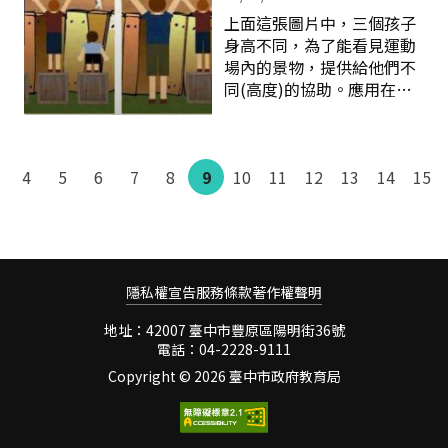
果最好的機會。 尊重差異 魅
彈性課程，邀請自己班級的
上面這張圖片中，三個孩子
力成行 在教育全球化的趨勢
家長，入班與同學分享自己
身高不同，為了能看見運動
下，現在和未來我們的孩子
所從事的職業內容、必須具
場內的景物，提供給他們不
都將與世界競爭，學習場域
備什麼條件？創業過程、或
同(高度)的協助。應用在教
不能只侷限於校園，必須跨
從事各行業的甘苦、或所需
育上，「給需要的以需要
出教室，將觸角伸向世界，
具備的條件及將來的發展、
的」，便是差異化教學。塔
探索不同的社會和文化，教
面對的困難與瓶頸？如何突
巴提出課程「草根模式」，
育交流成為推動國際了解、
破等等；或由輔導室邀請具
4
5
6
7
8
9
始於個人主義的提示，經由
10
11
12
13
14
15
提升學習競爭力的不二法
專業的家長委員分享其專
教育改革權力下放、解構主
門。本校為擴展學生視野、
業。目前已邀請
義萌生，影響並啟發後來臺
了解自身與他國學生的異
灣九年一貫課程中所謂「帶
同，促進學習改善，積極爭
著走的能力」。 在「帶著走
取參加寒假與大陸吉林市校
的能力」中，我們常常聚焦
際深度交流活動。然而教育
隱私權宣告
服務條款
著作權聲明
於「帶著走」的因應性及多
交流過程中必須展現本校學
變性，卻常把「能力」中的
地址：42007 臺中市豐原區陽明街36號
生不同學習能力和才藝，同
電話：04-2228-9111
「基本」性給忽略了。因
時，必須考量學生興趣、意
此，差異性教學的第一階層
Copyright ©
2026 臺中市政府教育局
願、能力差異再加上名額有
不是求異，反而是求同，也
限，因此先公佈訊息再辦理
就是把「基本」定義及範圍
了學生的甄選，依照學生不
明確訂出，要求每個學生都
同的能力及才藝表現，篩選