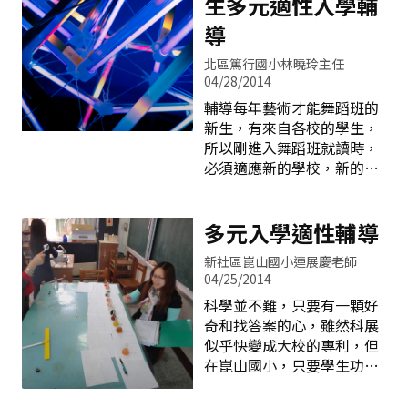
生多元適性入學輔
導
北區篤行國小林曉玲主任
04/28/2014
輔導每年藝術才能舞蹈班的
新生，有來自各校的學生，
所以剛進入舞蹈班就讀時，
必須適應新的學校，新的同
學，多元的課程，學習時間
的安排、與人合作的方法，
調整競爭的心態，訓練積極
多元入學適性輔導
的學習態度&hellip;等。這
新社區崑山國小連展慶老師
些有關環境、人、事、物的
04/25/2014
種種改變及適應，非常需要
科學並不難，只要有一顆好
學校和家長合作，給予多元
奇和找答案的心，雖然科展
適性的輔導，讓他們盡快進
似乎快變成大校的專利，但
如良好的學習狀態。 舞蹈班
在崑山國小，只要學生功課
的新生，可從課業輔導、情
有準時交，生活中若發現怪
緒管理、人際關係，三方面
問題，在老師能力之內，就