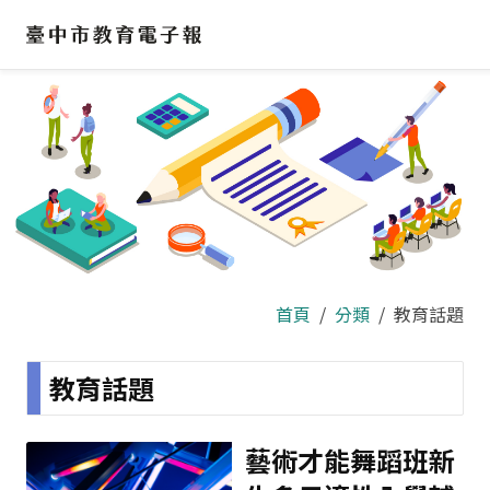
跳
到
主
要
內
容
區
首頁
分類
教育話題
教育話題
藝術才能舞蹈班新