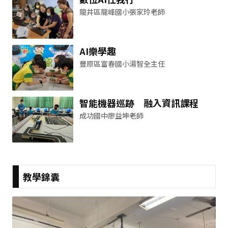
龍井區龍峰國小張家玲老師
AI樂學趣
豐原區富春國小湯智全主任
智能機器巡跡 融入資訊課程
成功國中廖益坤老師
教學錦囊