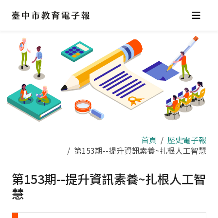
跳
到
主
要
內
容
區
首頁
歷史電子報
第153期--提升資訊素養~扎根人工智慧
第153期--提升資訊素養~扎根人工智
慧