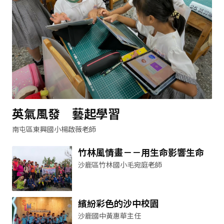
英氣風發 藝起學習
南屯區東興國小楊啟薇老師
竹林風情畫－－用生命影響生命
沙鹿區竹林國小毛宛庭老師
繽紛彩色的沙中校園
沙鹿國中黃惠華主任