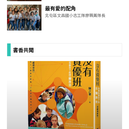
最有愛的配角
北屯區文昌國小志工隊廖珮菁隊長
書香共聞