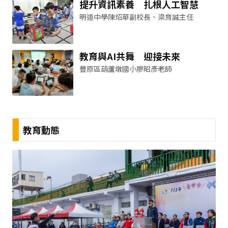
提升資訊素養 扎根人工智慧
明道中學陳炤華副校長、梁育誠主任
教育與AI共舞 迎接未來
豐原區葫蘆墩國小廖昭彥老師
教育動態